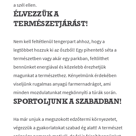
a szél ellen.
ÉLVEZZÜK A
TERMÉSZETJÁRÁST!
Nem kell feltétlenül tengerpart ahhoz, hogy a
legtöbbet hozzuk ki az őszből! Egy pihentető séta a
természetben vagy akár egy parkban, feltölthet
bennünket energiával és közelebb érezhetjük
magunkat a természethez. Kényelmünk érdekében
viseljünk rugalmas anyagú farmernadrágot, ami
minden mozdulatunkat megkönnyíti a túrák során.
SPORTOLJUNK A SZABADBAN!
Ha már unjuk a megszokott edzőtermi környezetet,
végezzük a gyakorlatokat szabad ég alatt! A természet