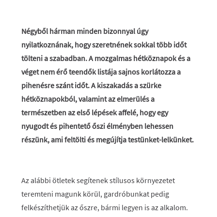
Négyből hárman minden bizonnyal úgy
nyilatkoznának, hogy szeretnének sokkal több időt
tölteni a szabadban. A mozgalmas hétköznapok és a
véget nem érő teendők listája sajnos korlátozza a
pihenésre szánt időt. A kiszakadás a szürke
hétköznapokból, valamint az elmerülés a
természetben az első lépések affelé, hogy egy
nyugodt és pihentető őszi élményben lehessen
részünk, ami feltölti és megújítja testünket-lelkünket.
Az alábbi ötletek segítenek stílusos környezetet
teremteni magunk körül, gardróbunkat pedig
felkészíthetjük az őszre, bármi legyen is az alkalom.