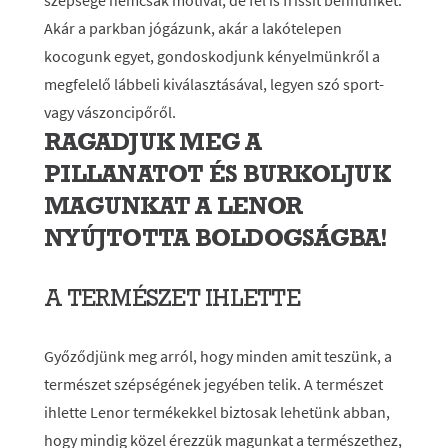
szépsége nemcsak motivál, de fel is frissít bennünket.
Akár a parkban jógázunk, akár a lakótelepen
kocogunk egyet, gondoskodjunk kényelmünkről a
megfelelő lábbeli kiválasztásával, legyen szó sport-
vagy vászoncipőről.
RAGADJUK MEG A
PILLANATOT ÉS BURKOLJUK
MAGUNKAT A LENOR
NYÚJTOTTA BOLDOGSÁGBA!
A TERMÉSZET IHLETTE
Győződjünk meg arról, hogy minden amit teszünk, a
természet szépségének jegyében telik. A természet
ihlette Lenor termékekkel biztosak lehetünk abban,
hogy mindig közel érezzük magunkat a természethez,