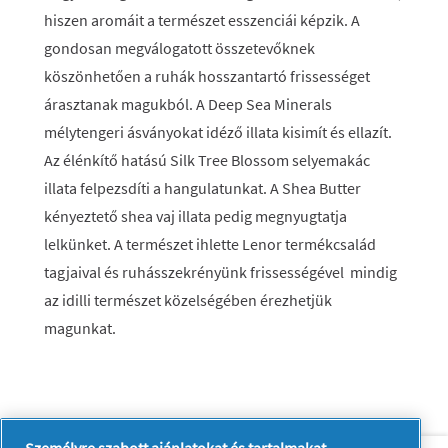
hiszen aromáit a természet esszenciái képzik. A
gondosan megválogatott összetevőknek
köszönhetően a ruhák hosszantartó frissességet
árasztanak magukból. A Deep Sea Minerals
mélytengeri ásványokat idéző illata kisimít és ellazít.
Az élénkítő hatású Silk Tree Blossom selyemakác
illata felpezsdíti a hangulatunkat. A Shea Butter
kényeztető shea vaj illata pedig megnyugtatja
lelkünket. A természet ihlette Lenor termékcsalád
tagjaival és ruhásszekrényünk frissességével mindig
az idilli természet közelségében érezhetjük
magunkat.