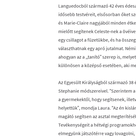
Languedocból származó 42 éves édesa
idősebb testvéreit, elsősorban őket 
és Marie‑Claire nagyjából minden étkez
mielőtt segítenek Celeste‑nek a övéive
egy csillagot a füzetükbe, és ha össz
választhatnak egy apró jutalmat. Némi
ahogyan az a ,,tanító” szerep is, mely
különösen a középső esetében, aki me
Az Egyesült Királyságból származó 38 
Stephanie módszereivel. “Szerintem a 
a gyermekektől, hogy segítsenek, ille
helyettük”, mondja Laura. “Az én kisl
magátó segítsen az asztal megterítésé
Tevékenységeit a hétvégi programokh
elmegyünk játszótérre vagy lovagolni,