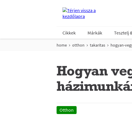
Cikkek
Márkák
Tesztelj 
home
otthon
takaritas
hogyan-veg
Hogyan veg
házimunká
Otthon