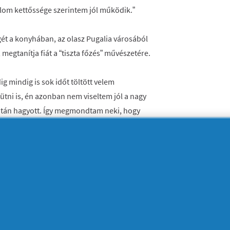
alom kettőssége szerintem jól működik.”
gét a konyhában, az olasz Pugalia városából
megtanítja fiát a “tiszta főzés” művészetére.
g mindig is sok időt töltött velem
ütni is, én azonban nem viseltem jól a nagy
után hagyott. Így megmondtam neki, hogy
, nem készül több sütemény. Azóta minden
amihez
Jar Platinum
mosogatószert adok
hoz, a kisebb konyhai eszközöket pedig
t is felsöpri maga után, a barátaink alig
0 éves Sheanne Meyer tökéletesen egyetért
eretetét használta fel az étkezések utáni