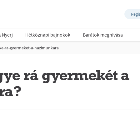
Regi
& Nyerj
Hétköznapi bajnokok
Barátok meghívása
ye-ra-gyermeket-a-hazimunkara
ye rá gyermekét a
ra?