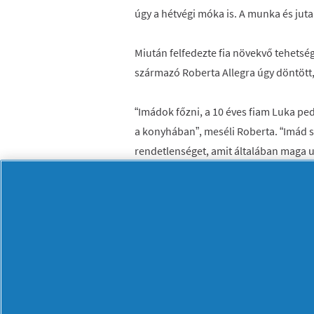
úgy a hétvégi móka is. A munka és jut
Miután felfedezte fia növekvő tehetsé
származó Roberta Allegra úgy döntött, 
“Imádok főzni, a 10 éves fiam Luka pedi
a konyhában”, meséli Roberta. “Imád s
rendetlenséget, amit általában maga 
amennyiben nem takarít el maga után
esetben rendet varázsol maga után, 
neki a mixerek és tálak elmosogatásá
beteheti a mosogatógépbe. Még a padló
hisznek a szemüknek! ”
A dél‑afrikai Fokvárosból származó 4
Robertával, ő ugyanis lányának állatsz