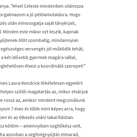
nya. “Mivel Celeste mindenben utánozza
szorgalmazom a jó példamutatásra. Hugo
és után elmosogatja saját tányérjait,
l. Minden este mikor ezt teszik, kapnak
egyűjtenek ötöt szombatig, mindannyian
 egészséges versengés jól működik tehát,
et a két idősebb gyermek magára vállal,
glehetősen élvezi a koordináló szerepet!”
éves Laura Kendrick tökéletesen egyetért
helyes szülői magatartás az, mikor elvárjuk
tve rossz az, amikor mindent megcsinálunk
ányom 7 éves és több mint képes arra, hogy
ben és az étkezés utáni takarításban.
oz kötöm – amennyiben segítőkész volt,
 ha azonban a segítségnyújtás elmarad,