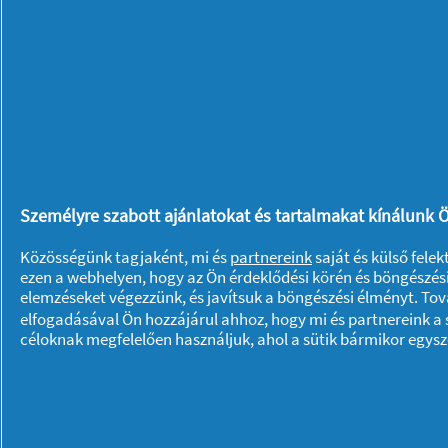
takarításhoz. “Elle majdnem ötéves és
én azonban nem veszek neki addig, a
tisztán tartaná a ketrecét.” - mondja 
módja a felelősségre történő nevelés
iskolai éven kersztül segít nekem bep
bebizonyíthatja, hogy hosszú távon is f
hat hét telt el, és remekül működik a 
Személyre szabott ajánlatokat és tartalmakat kínálunk Ö
Ön hogyan ösztönzi gyermekeit, hogy k
Közösségünk tagjaként, mi és
partnereink
saját és külső fele
meg velünk tippjeit!
ezen a webhelyen, hogy az Ön érdeklődési körén és böngészési
elemzéseket végezzünk, és javítsuk a böngészési élményt. To
elfogadásával Ön hozzájárul ahhoz, hogy mi és partnereink a s
Amennyiben szeretne további tippeket
céloknak megfelelően használjuk, ahol a sütik bármikor egys
témájában, látogasson el a
Jar
oldalár