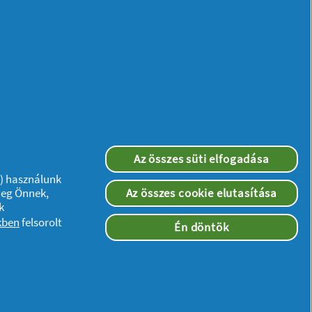
Az összes süti elfogadása
”) használunk
meg Önnek,
Az összes cookie elutasítása
k
kben
felsorolt
Én döntök