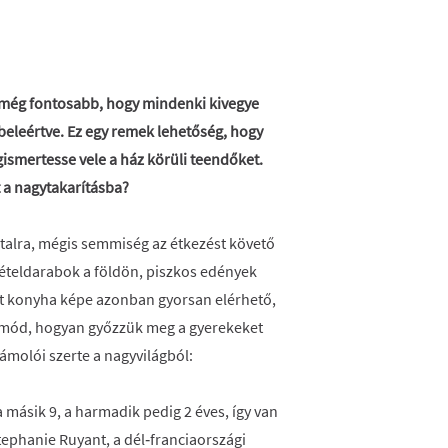
, még fontosabb, hogy mindenki kivegye
s beleértve. Ez egy remek lehetőség, hogy
gismertesse vele a ház körüli teendőket.
 a nagytakarításba?
ztalra, mégis semmiség az étkezést követő
 ételdarabok a földön, piszkos edények
tt konyha képe azonban gyorsan elérhető,
rá mód, hogyan győzzük meg a gyerekeket
ámolói szerte a nagyvilágból:
 másik 9, a harmadik pedig 2 éves, így van
ephanie Ruyant, a dél‑franciaországi