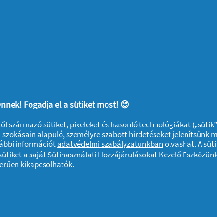
 mindennél jobban szeretne egy nyulat,
meddig nem ad tanúbizonyságot arról, hogy
Sheanne. “Szerintem a kisállattartás remek
nek, így megmondtam neki, hogy ha egy
akolni a mosogatógépbe vacsora után, azzal
elelősséget tud vállalni valamiért. Eddig
módszer!”
nnek! Fogadja el a sütiket most! 😊
ivegyék részüket a takarításból? Ossza
ktől származó sütiket, pixeleket és hasonló technológiákat („sütik
 szokásain alapuló, személyre szabott hirdetéseket jelenítsünk 
vábbi információt
adatvédelmi szabályzatunkban
olvashat. A süti
ütiket a saját
Sütihasználati Hozzájárulásokat Kezelő Eszközün
 és ötleteket olvasni a mosogatás
zerűen kikapcsolhatók.
a az Everydayme‑n.