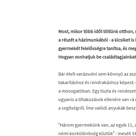
Most, mikor több időt töltünk otthon
a részét a házimunkából - a kicsiket i
gyermekét felelősségre tanítsa, és me
Hogyan vonhatjuk be családtagjainkat
Bár ételt varázsolni sem könnyű az as
takarításhoz és rendrakáshoz képest:
a mosogatóban. Egy tiszta és rendeze
ugyanis a tiltakozások ellenére van 
a segítségről. Íme valódi anyukák besz
“Három gyermekünk van, az egyik 11, a
némi korkülönbség köztük” - meséli St