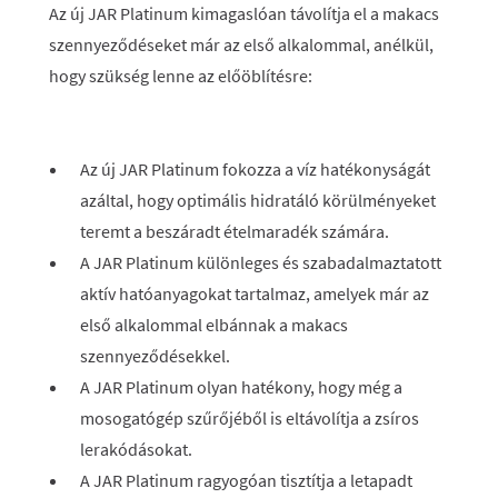
Az új JAR Platinum kimagaslóan távolítja el a makacs
szennyeződéseket már az első alkalommal, anélkül,
hogy szükség lenne az előöblítésre:
Az új JAR Platinum fokozza a víz hatékonyságát
azáltal, hogy optimális hidratáló körülményeket
teremt a beszáradt ételmaradék számára.
A JAR Platinum különleges és szabadalmaztatott
aktív hatóanyagokat tartalmaz, amelyek már az
első alkalommal elbánnak a makacs
szennyeződésekkel.
A JAR Platinum olyan hatékony, hogy még a
mosogatógép szűrőjéből is eltávolítja a zsíros
lerakódásokat.
A JAR Platinum ragyogóan tisztítja a letapadt