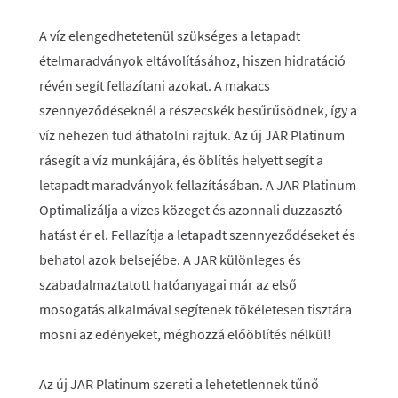
A víz elengedhetetenül szükséges a letapadt
ételmaradványok eltávolításához, hiszen hidratáció
révén segít fellazítani azokat. A makacs
szennyeződéseknél a részecskék besűrűsödnek, így a
víz nehezen tud áthatolni rajtuk. Az új JAR Platinum
rásegít a víz munkájára, és öblítés helyett segít a
letapadt maradványok fellazításában. A JAR Platinum
Optimalizálja a vizes közeget és azonnali duzzasztó
hatást ér el. Fellazítja a letapadt szennyeződéseket és
behatol azok belsejébe. A JAR különleges és
szabadalmaztatott hatóanyagai már az első
mosogatás alkalmával segítenek tökéletesen tisztára
mosni az edényeket, méghozzá előöblítés nélkül!
Az új JAR Platinum szereti a lehetetlennek tűnő