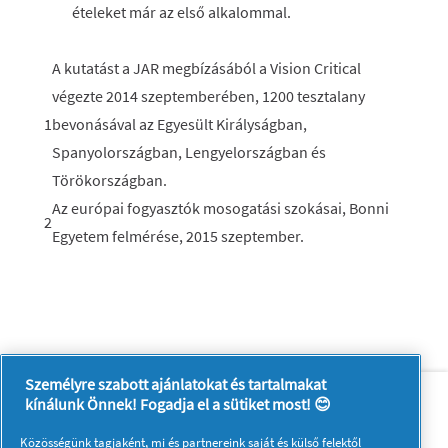
ételeket már az első alkalommal.
A kutatást a JAR megbízásából a Vision Critical
végezte 2014 szeptemberében, 1200 tesztalany
1
bevonásával az Egyesült Királyságban,
Spanyolországban, Lengyelországban és
Törökországban.
Az európai fogyasztók mosogatási szokásai, Bonni
2
Egyetem felmérése, 2015 szeptember.
Személyre szabott ajánlatokat és tartalmakat
Rólunk
Kapcsolatfelvétel
kínálunk Önnek! Fogadja el a sütiket most! 😊
A pg.com felkeresése
Közösségünk tagjaként, mi és
partnereink
saját és külső felektől