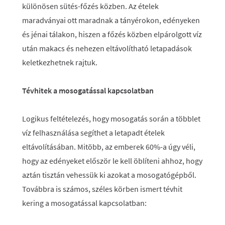
különösen sütés-főzés közben. Az ételek
maradványai ott maradnak a tányérokon, edényeken
és jénai tálakon, hiszen a főzés közben elpárolgott víz
után makacs és nehezen eltávolítható letapadások
keletkezhetnek rajtuk.
Tévhitek a mosogatással kapcsolatban
Logikus feltételezés, hogy mosogatás során a többlet
víz felhasználása segíthet a letapadt ételek
eltávolításában. Mitöbb, az emberek 60%-a úgy véli,
hogy az edényeket először le kell öblíteni ahhoz, hogy
aztán tisztán vehessük ki azokat a mosogatógépből.
Továbbra is számos, széles körben ismert tévhit
kering a mosogatással kapcsolatban: