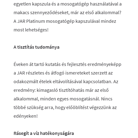
egyetlen kapszula és a mosogatógép használatával a
makacs szennyeződéseket, már az első alkalommal?
A JAR Platinum mosogatógép kapszulával mindez
most lehetséges!
A tisztítás tudománya
Éveken át tartó kutatás és fejlesztés eredményeképp
a JAR részletes és átfogó ismereteket szerzett az
odakozmált ételek eltávolításával kapcsolatban. Az
eredmény: kimagasló tisztítóhatás már az első
alkalommal, minden egyes mosogatásnál. Nincs
többé szükség arra, hogy előöblítést végezzünk az
edényeken!
Rásegít a víz hatékonyságára