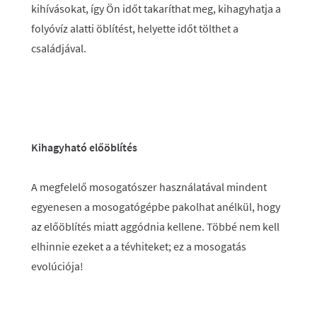
kihívásokat, így Ön időt takaríthat meg, kihagyhatja a
folyóvíz alatti öblítést, helyette időt tölthet a
családjával.
Kihagyható előöblítés
A megfelelő mosogatószer használatával mindent
egyenesen a mosogatógépbe pakolhat anélkül, hogy
az előöblítés miatt aggódnia kellene. Többé nem kell
elhinnie ezeket a a tévhiteket; ez a mosogatás
evolúciója!