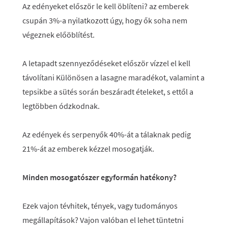
Az edényeket először le kell öblíteni? az emberek
csupán 3%-a nyilatkozott úgy, hogy ők soha nem
végeznek előöblítést.
A letapadt szennyeződéseket először vízzel el kell
távolítani Különösen a lasagne maradékot, valamint a
tepsikbe a sütés során beszáradt ételeket, s ettől a
legtöbben ódzkodnak.
Az edények és serpenyők 40%-át a tálaknak pedig
21%-át az emberek kézzel mosogatják.
Minden mosogatószer egyformán hatékony?
Ezek vajon tévhitek, tények, vagy tudományos
megállapítások? Vajon valóban el lehet tüntetni