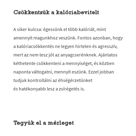
Csökkentsük a kalóriabevitelt
A siker kulcsa: égessünk el több kalóriát, mint
amennyit magunkhoz veszünk. Fontos azonban, hogy
a kalóriacsökkentés ne legyen hirtelen és agresszív,
mert az nem tesz jót az anyagcserénknek. Ajánlatos
kéthetente csökkenteni a mennyiséget, és közben
naponta váltogatni, mennyit eszünk. Ezzel jobban
tudjuk kontrollálni az éhségérzetünket
és hatékonyabb lesz a zsírégetés is.
Tegyük el a mérleget