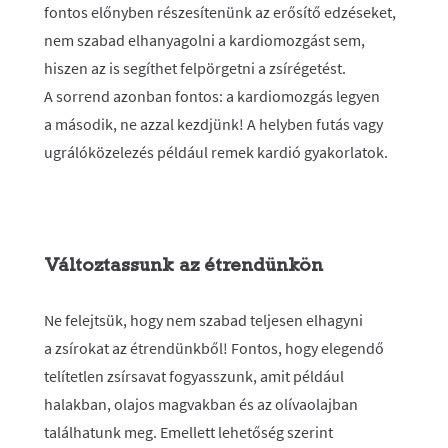
fontos előnyben részesítenünk az erősítő edzéseket,
nem szabad elhanyagolni a kardiomozgást sem,
hiszen az is segíthet felpörgetni a zsírégetést.
A sorrend azonban fontos: a kardiomozgás legyen
a második, ne azzal kezdjünk! A helyben futás vagy
ugrálóközelezés például remek kardió gyakorlatok.
Változtassunk az étrendünkön
Ne felejtsük, hogy nem szabad teljesen elhagyni
a zsírokat az étrendünkből! Fontos, hogy elegendő
telítetlen zsírsavat fogyasszunk, amit például
halakban, olajos magvakban és az olívaolajban
találhatunk meg. Emellett lehetőség szerint