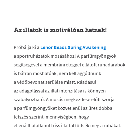
Az illatok is motiválóan hatnak!
Próbálja ki a
Lenor Beads Spring Awakening
a sportruházatok mosásához! A parfümgyöngyök
segítségével a membránréteggel ellátott ruhadarabok
is bátran moshatóak, nem kell aggódnunk
a védőbevonat sérülése miatt. Ráadásul
az adagolással az illat intenzitása is könnyen
szabályozható. A mosás megkezdése előtt szórja
a parfümgyöngyöket közvetlenül az üres dobba
tetszés szerinti mennyiségben, hogy
ellenállhatatlanul friss illattal töltsék meg a ruhákat.