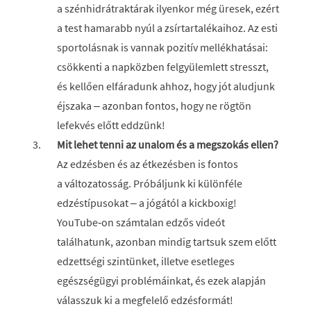
a szénhidrátraktárak ilyenkor még üresek, ezért
a test hamarabb nyúl a zsírtartalékaihoz. Az esti
sportolásnak is vannak pozitív mellékhatásai:
csökkenti a napközben felgyülemlett stresszt,
és kellően elfáradunk ahhoz, hogy jót aludjunk
éjszaka – azonban fontos, hogy ne rögtön
lefekvés előtt eddzünk!
Mit lehet tenni az unalom és a megszokás ellen?
Az edzésben és az étkezésben is fontos
a változatosság. Próbáljunk ki különféle
edzéstípusokat – a jógától a kickboxig!
YouTube‑on számtalan edzős videót
találhatunk, azonban mindig tartsuk szem előtt
edzettségi szintünket, illetve esetleges
egészségügyi problémáinkat, és ezek alapján
válasszuk ki a megfelelő edzésformát!