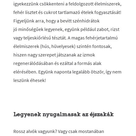
igyekezzünk csökkenteni a feldolgozott élelmiszerek,
fehér lisztet és cukrot tartlamazó ételek fogyasztását!
Figyeljünk arra, hogy a bevitt szénhidrátok
jó minőségűek legyenek, együnk például zabot, rizst
vagy teljeskiőrlésű tésztát. A magas fehérjetartalmú
élelmiszerek (hús, hüvelyesek) szintén fontosak,
hiszen nagy szerepet játszanak az izmok
regenerálódásában és ezáltal a formás alak
elérésében. Együnk naponta legalább ötször, így nem
leszünk éhesek!
Legyenek nyugalmasak az éjszakák
Rossz alvók vagyunk? Vagy csak mostanában