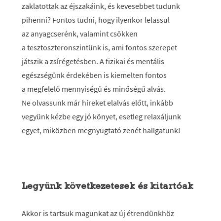
zaklatottak az éjszakáink, és kevesebbet tudunk
pihenni? Fontos tudni, hogy ilyenkor lelassul
az anyagcserénk, valamint csökken
a tesztoszteronszintünk is, ami fontos szerepet
játszik a zsírégetésben. A fizikai és mentális
egészségünk érdekében is kiemelten fontos
a megfelelő mennyiségű és minőségű alvás.
Ne olvassunk már híreket elalvás előtt, inkább
vegyünk kézbe egy jó könyet, esetleg relaxáljunk
egyet, miközben megnyugtató zenét hallgatunk!
Legyünk következetesek és kitartóak
Akkor is tartsuk magunkat az új étrendünkhöz