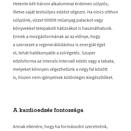
Hetente két‑három alkalommal érdemes súlyzós,
illetve saját testsúlyos edzést végezni. Ha nincs otthon
súlyzónk, vízzel töltött műanyag palackot vagy
könyvekkel telepakolt hátizsákot is használhatunk.
Ennek a mozgásformának az az előnye, hogy
a szervezet a regenerálódáshoz is energiát éget
el, tehát hatékonyabb a zsírégetés. Szuper
edzésforma az intenzív intervall edzés vagy a tabata,
melyeket könnyen végezhetünk a négy fal között
is, hiszen nem igényelnek különleges kiegészítőket.
A kardioedzés fontossága
Annak ellenére, hogy ha formásodni szeretnénk,