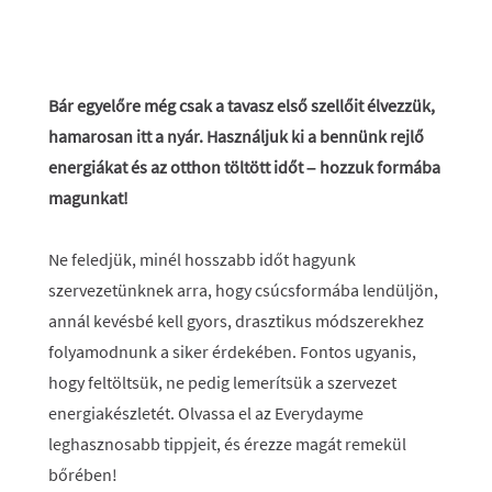
Bár egyelőre még csak a tavasz első szellőit élvezzük,
hamarosan itt a nyár. Használjuk ki a bennünk rejlő
energiákat és az otthon töltött időt – hozzuk formába
magunkat!
Ne feledjük, minél hosszabb időt hagyunk
szervezetünknek arra, hogy csúcsformába lendüljön,
annál kevésbé kell gyors, drasztikus módszerekhez
folyamodnunk a siker érdekében. Fontos ugyanis,
hogy feltöltsük, ne pedig lemerítsük a szervezet
energiakészletét. Olvassa el az Everydayme
leghasznosabb tippjeit, és érezze magát remekül
bőrében!