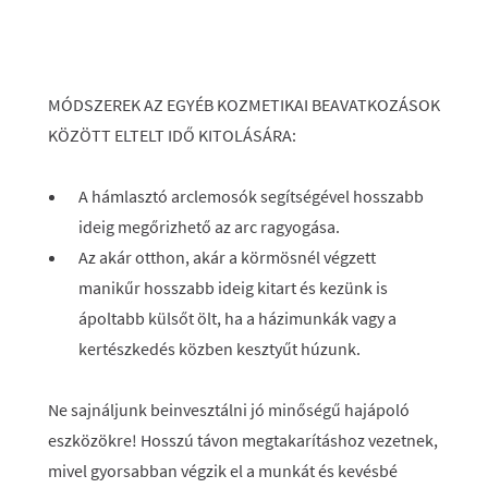
MÓDSZEREK AZ EGYÉB KOZMETIKAI BEAVATKOZÁSOK
KÖZÖTT ELTELT IDŐ KITOLÁSÁRA:
A hámlasztó arclemosók segítségével hosszabb
ideig megőrizhető az arc ragyogása.
Az akár otthon, akár a körmösnél végzett
manikűr hosszabb ideig kitart és kezünk is
ápoltabb külsőt ölt, ha a házimunkák vagy a
kertészkedés közben kesztyűt húzunk.
Ne sajnáljunk beinvesztálni jó minőségű hajápoló
eszközökre! Hosszú távon megtakarításhoz vezetnek,
mivel gyorsabban végzik el a munkát és kevésbé