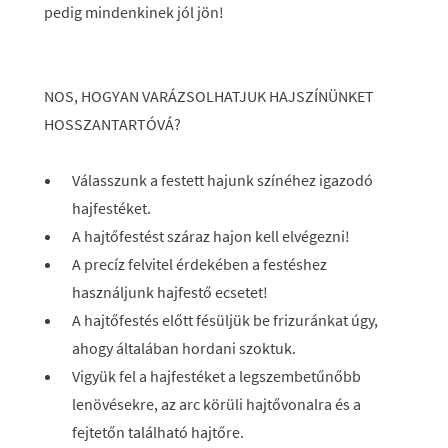
pedig mindenkinek jól jön!
NOS, HOGYAN VARÁZSOLHATJUK HAJSZÍNÜNKET
HOSSZANTARTÓVÁ?
Válasszunk a festett hajunk színéhez igazodó
hajfestéket.
A hajtőfestést száraz hajon kell elvégezni!
A precíz felvitel érdekében a festéshez
használjunk hajfestő ecsetet!
A hajtőfestés előtt fésüljük be frizuránkat úgy,
ahogy általában hordani szoktuk.
Vigyük fel a hajfestéket a legszembetűnőbb
lenövésekre, az arc körüli hajtővonalra és a
fejtetőn található hajtőre.