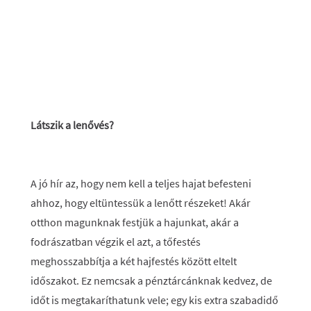
Látszik a lenővés?
A jó hír az, hogy nem kell a teljes hajat befesteni
ahhoz, hogy eltüntessük a lenőtt részeket! Akár
otthon magunknak festjük a hajunkat, akár a
fodrászatban végzik el azt, a tőfestés
meghosszabbítja a két hajfestés között eltelt
időszakot. Ez nemcsak a pénztárcánknak kedvez, de
időt is megtakaríthatunk vele; egy kis extra szabadidő