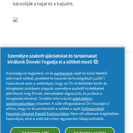
károsítják a hajat és a hajszínt.
Személyre szabott ajánlatokat és tartalmakat
Rólunk
Kapcsolatfelvétel
kínálunk Önnek! Fogadja el a sütiket most! 😊
A pg.com felkeresése
Közösségünk tagjaként, mi és
partnereink
saját és külső felektől
Kövessen minket:
származó sütiket, pixeleket és hasonló technológiákat („sütik”)
használunk ezen a webhelyen, hogy az Ön érdeklődési körén és
böngészési szokásain alapuló, személyre szabott hirdetéseket
jelenítsünk meg Önnek, elemzéseket végezzünk, és javítsuk a
böngészési élményt. További információt
adatvédelmi
szabályzatunkban
olvashat. A sütik elfogadásával Ön hozzájárul
ahhoz, hogy mi és partnereink a sütiket a saját
Sütihasználati
Hozzájárulásokat Kezelő Eszközünkben
felsorolt céloknak megfelelően
Adataim
Adatvédelmi közlemény
használjuk, ahol a sütik bármikor egyszerűen kikapcsolhatók.
A sütik használatáról
Felhasználási feltételek
Akadálymentességi nyilatkozat