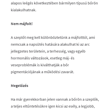
alapos leégés következtében bármilyen típusú bőrön
kialakulhatnak.
Nem májfolt!
A szeplőt meg kell különböztetünk a májfolttól, ami
nemcsak a napsütés hatására alakulhat ki az arc
jellegzetes területein, a terhesség, vagy egyéb
hormonális változások, esetleg máj- és
veseproblémák is kiválthatják a bőr
pigmentációjának a működési zavarát.
Megelőzés
Ha már gyerekkorban jelen vannak a bőrön a szeplők,
a teljes eltűntetésükre igen kicsi az esély, a legjobb,