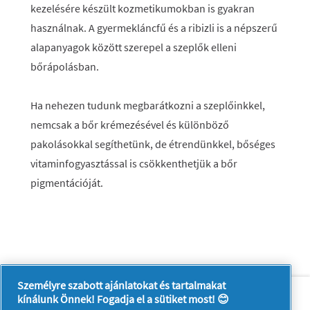
kezelésére készült kozmetikumokban is gyakran
használnak. A gyermekláncfű és a ribizli is a népszerű
alapanyagok között szerepel a szeplők elleni
bőrápolásban.
Ha nehezen tudunk megbarátkozni a szeplőinkkel,
nemcsak a bőr krémezésével és különböző
pakolásokkal segíthetünk, de étrendünkkel, bőséges
vitaminfogyasztással is csökkenthetjük a bőr
pigmentációját.
Személyre szabott ajánlatokat és tartalmakat
Rólunk
Kapcsolatfelvétel
kínálunk Önnek! Fogadja el a sütiket most! 😊
A pg.com felkeresése