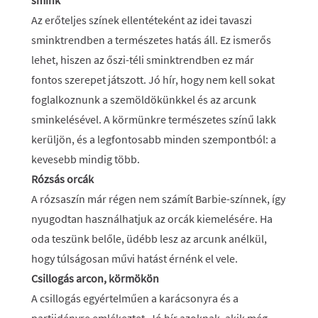
smink
Az erőteljes színek ellentéteként az idei tavaszi
sminktrendben a természetes hatás áll. Ez ismerős
lehet, hiszen az őszi-téli sminktrendben ez már
fontos szerepet játszott. Jó hír, hogy nem kell sokat
foglalkoznunk a szemöldökünkkel és az arcunk
sminkelésével. A körmünkre természetes színű lakk
kerüljön, és a legfontosabb minden szempontból: a
kevesebb mindig több.
Rózsás orcák
A rózsaszín már régen nem számít Barbie-színnek, így
nyugodtan használhatjuk az orcák kiemelésére. Ha
oda teszünk belőle, üdébb lesz az arcunk anélkül,
hogy túlságosan művi hatást érnénk el vele.
Csillogás arcon, körmökön
A csillogás egyértelműen a karácsonyra és a