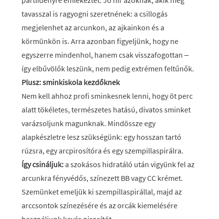
partiidényre emlékeztet. Jó hír azoknak, akik még
tavasszal is ragyogni szeretnének: a csillogás
megjelenhet az arcunkon, az ajkainkon és a
körmünkön is. Arra azonban figyeljünk, hogy ne
egyszerre mindenhol, hanem csak visszafogottan –
így elbűvölők leszünk, nem pedig extrémen feltűnők.
Plusz: sminkiskola kezdőknek
Nem kell ahhoz profi sminkesnek lenni, hogy öt perc
alatt tökéletes, természetes hatású, divatos sminket
varázsoljunk magunknak. Mindössze egy
alapkészletre lesz szükségünk: egy hosszan tartó
rúzsra, egy arcpirosítóra és egy szempillaspirálra.
Így csináljuk:
a szokásos hidratáló után vigyünk fel az
arcunkra fényvédős, színezett BB vagy CC krémet.
Szemünket emeljük ki szempillaspirállal, majd az
arccsontok színezésére és az orcák kiemelésére