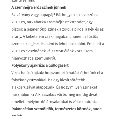
szinte semmi.
A szemhéjra erős színek jönnek
Szivárvány vagy papagáj? Bárhogyan is nevezzük a
2019-es, tarkabarka szemhéjfestéktrendet, egy
biztos: a legmenőbb színek a zöld, a piros, a kék és az
arany. A kéket nem csak magában, hanem a füstös
szemek kiegészítéseként is lehet használni. Emellett a
2019-es év színének választott élénk korall sem
hiányozhat a szemünkről.
Folyékony ajakrúzs a csillogásért
Vizes hatású ajkak: hosszantartó hatást érhetünk el a
folyékony rúzsokkal, ha egy kicsit sötétebb
ajakceruzával alapozunk. És hogy milyen színeket
használjunk? A klasszikus vörös még mindig divat,
emellett mélybordó árnyalatokat is válaszhatunk.
Rakoncátlan szemöldök, természetes körmök, nude