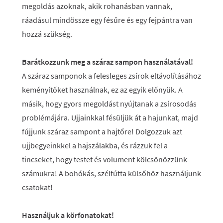
megoldás azoknak, akik rohanásban vannak,
ráadásul mindössze egy fésűre és egy fejpántra van
hozzá szükség.
Barátkozzunk meg a száraz sampon használatával!
A száraz samponok a felesleges zsírok eltávolításához
keményítőket használnak, ez az egyik előnyük. A
másik, hogy gyors megoldást nyújtanak a zsírosodás
problémájára. Ujjainkkal fésüljük át a hajunkat, majd
fújjunk száraz sampont a hajtőre! Dolgozzuk azt
ujjbegyeinkkel a hajszálakba, és rázzuk fel a
tincseket, hogy testet és volument kölcsönözzünk
számukra! A bohókás, szélfútta külsőhöz használjunk
csatokat!
Használjuk a körfonatokat!