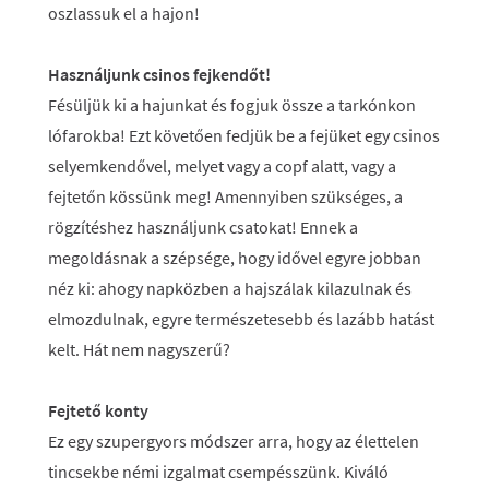
oszlassuk el a hajon!
Használjunk csinos fejkendőt!
Fésüljük ki a hajunkat és fogjuk össze a tarkónkon
lófarokba! Ezt követően fedjük be a fejüket egy csinos
selyemkendővel, melyet vagy a copf alatt, vagy a
fejtetőn kössünk meg! Amennyiben szükséges, a
rögzítéshez használjunk csatokat! Ennek a
megoldásnak a szépsége, hogy idővel egyre jobban
néz ki: ahogy napközben a hajszálak kilazulnak és
elmozdulnak, egyre természetesebb és lazább hatást
kelt. Hát nem nagyszerű?
Fejtető konty
Ez egy szupergyors módszer arra, hogy az élettelen
tincsekbe némi izgalmat csempésszünk. Kiváló