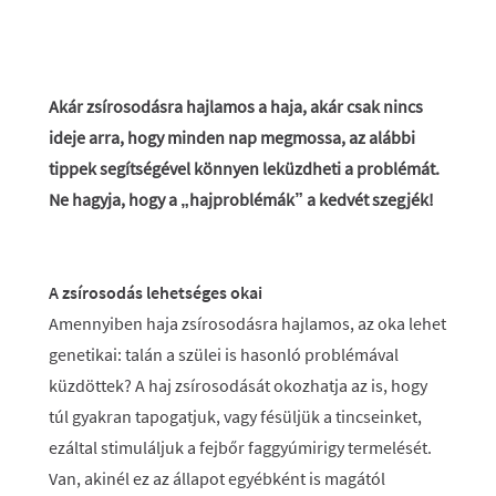
Akár zsírosodásra hajlamos a haja, akár csak nincs
ideje arra, hogy minden nap megmossa, az alábbi
tippek segítségével könnyen leküzdheti a problémát.
Ne hagyja, hogy a „hajproblémák” a kedvét szegjék!
A zsírosodás lehetséges okai
Amennyiben haja zsírosodásra hajlamos, az oka lehet
genetikai: talán a szülei is hasonló problémával
küzdöttek? A haj zsírosodását okozhatja az is, hogy
túl gyakran tapogatjuk, vagy fésüljük a tincseinket,
ezáltal stimuláljuk a fejbőr faggyúmirigy termelését.
Van, akinél ez az állapot egyébként is magától