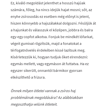
Ez, kiváló megoldást jelenthet a hosszú hajúak
számára, főleg, ha nincs idejük hajat mosni; sőt, az
enyhe zsírosodás ez esetben még előnyt is jelent,
hiszen könnyebb a hajszálakkal dolgozni. Fésüljük át
a hajunkat és válasszuk el középen, jobbra és balra
egy-egy copfot alkotva. Fonjuk be mindkét lófarkat,
végeit gumival rögzítsük, majd a fonatokat a
térfogatnövelés érdekében kissé lazítsuk meg.
Kísérletezzük ki, hogyan tudjuk őket elrendezni:
egymás mellett, vagy egymáson át futtatva. Ha ez
egyszer sikerült, onnantól bármikor gyorsan
elkészíthető a frizura.
Önnek milyen ötletei vannak a zsíros haj
problémáinak megoldására? Az alábbiakban
megoszthatja velünk ötleteit.