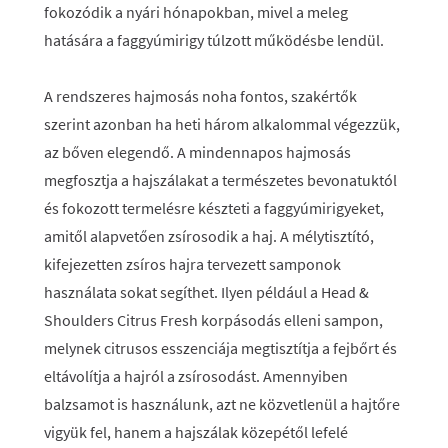
fokozódik a nyári hónapokban, mivel a meleg
hatására a faggyúmirigy túlzott működésbe lendül.
A rendszeres hajmosás noha fontos, szakértők
szerint azonban ha heti három alkalommal végezzük,
az bőven elegendő. A mindennapos hajmosás
megfosztja a hajszálakat a természetes bevonatuktól
és fokozott termelésre készteti a faggyúmirigyeket,
amitől alapvetően zsírosodik a haj. A mélytisztító,
kifejezetten zsíros hajra tervezett samponok
használata sokat segíthet. Ilyen például a Head &
Shoulders Citrus Fresh korpásodás elleni sampon,
melynek citrusos esszenciája megtisztítja a fejbőrt és
eltávolítja a hajról a zsírosodást. Amennyiben
balzsamot is használunk, azt ne közvetlenül a hajtőre
vigyük fel, hanem a hajszálak közepétől lefelé