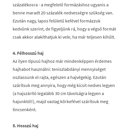
százalékosra - a megfelelő formázáshoz ugyanis a
benne maradt 20 százalék nedvességre szükség van.
Ezután nagy, lapos felületű kefével formázzuk
kedvünk szerint, de figyeljünk rá, hogy a végső formát
csak akkor alakíthatjuk ki vele, ha már teljesen kihűlt.
4. Félhosszú haj
Az ilyen típusú hajhoz már mindenképpen érdemes
hajhabot használni: teniszlabdányi mennyiséget
oszlassunk el rajta, egészen a hajvégekig. Ezután
szárítsuk meg annyira, hogy még kicsit nedves legyen
(a hajszárító legalább 30 cm távolságra legyen a
hajunktól!), majd vastag körkefével szárítsuk meg
tincsenként.
5. Hosszú haj