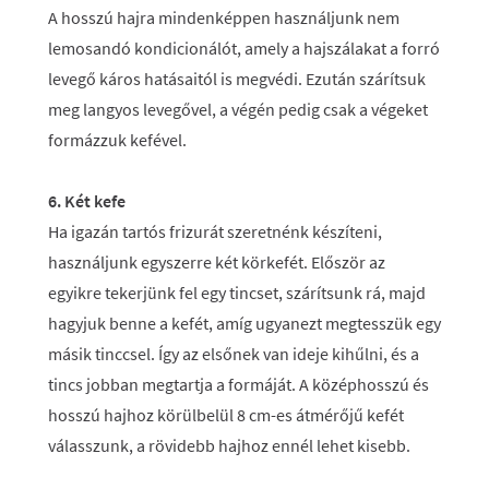
A hosszú hajra mindenképpen használjunk nem
lemosandó kondicionálót, amely a hajszálakat a forró
levegő káros hatásaitól is megvédi. Ezután szárítsuk
meg langyos levegővel, a végén pedig csak a végeket
formázzuk kefével.
6. Két kefe
Ha igazán tartós frizurát szeretnénk készíteni,
használjunk egyszerre két körkefét. Először az
egyikre tekerjünk fel egy tincset, szárítsunk rá, majd
hagyjuk benne a kefét, amíg ugyanezt megtesszük egy
másik tinccsel. Így az elsőnek van ideje kihűlni, és a
tincs jobban megtartja a formáját. A középhosszú és
hosszú hajhoz körülbelül 8 cm-es átmérőjű kefét
válasszunk, a rövidebb hajhoz ennél lehet kisebb.