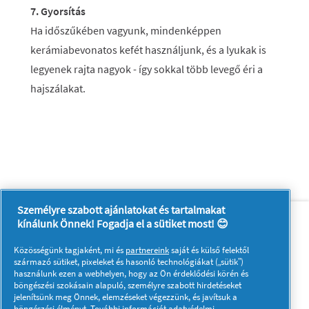
7. Gyorsítás
Ha időszűkében vagyunk, mindenképpen
kerámiabevonatos kefét használjunk, és a lyukak is
legyenek rajta nagyok - így sokkal több levegő éri a
hajszálakat.
Személyre szabott ajánlatokat és tartalmakat
Rólunk
Kapcsolatfelvétel
kínálunk Önnek! Fogadja el a sütiket most! 😊
A pg.com felkeresése
Közösségünk tagjaként, mi és
partnereink
saját és külső felektől
Kövessen minket:
származó sütiket, pixeleket és hasonló technológiákat („sütik”)
használunk ezen a webhelyen, hogy az Ön érdeklődési körén és
böngészési szokásain alapuló, személyre szabott hirdetéseket
jelenítsünk meg Önnek, elemzéseket végezzünk, és javítsuk a
böngészési élményt. További információt
adatvédelmi