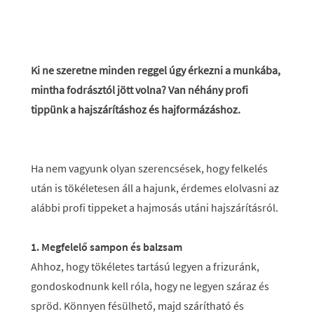
Ki ne szeretne minden reggel úgy érkezni a munkába,
mintha fodrásztól jött volna? Van néhány profi
tippünk a hajszárításhoz és hajformázáshoz.
Ha nem vagyunk olyan szerencsések, hogy felkelés
után is tökéletesen áll a hajunk, érdemes elolvasni az
alábbi profi tippeket a hajmosás utáni hajszárításról.
1. Megfelelő sampon és balzsam
Ahhoz, hogy tökéletes tartású legyen a frizuránk,
gondoskodnunk kell róla, hogy ne legyen száraz és
spröd. Könnyen fésülhető, majd szárítható és