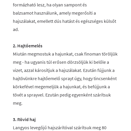
formázható lesz, ha olyan sampont és
balzsamot használunk, amely megerősíti a
hajszálakat, emellett dús hatást és egészséges külsőt
ad.
2. Hajtőemelés
Miután megmostuk a hajunkat, csak finoman töröljük
meg - ha ugyanis túl erősen dörzsöljük ki belőle a
vizet, azzal károsítjuk a hajszálakat. Ezután fújjunk a
hajtövünkre hajtőemelő sprayt úgy, hogy tincsenként
körkefével megemeljük a hajunkat, és befújjunk a
tövét a sprayvel. Ezután pedig egyenként szárítsuk
meg.
3. Rövid haj
Langyos levegőjű hajszárítóval szárítsuk meg 80