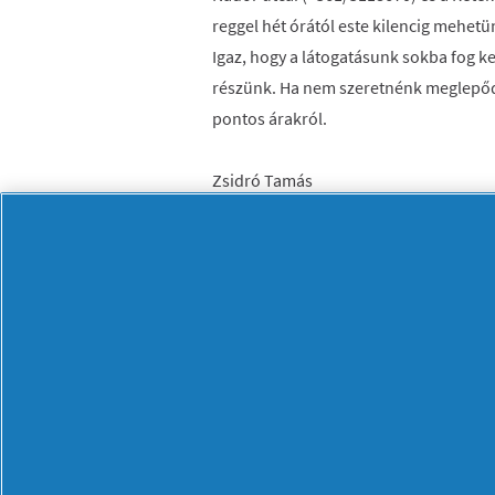
reggel hét órától este kilencig mehet
Igaz, hogy a látogatásunk sokba fog ke
részünk. Ha nem szeretnénk meglepődn
pontos árakról.
Zsidró Tamás
Az ország másik híressége igazi fodrás
nagybátyja szerettette meg vele ezt a 
fodrászképzőben. A kezdő évei után eg
lett: részt vett reklámfilm forgatáso
1994-ben a Wella Hungária top ten tag
hírességgel dolgozott együtt. Első saj
úton. Mivel elkötelezett híve a fodrás
ben ő is részesült ugyanabban az állam
megkapta a Magyar Köztársasági Érde