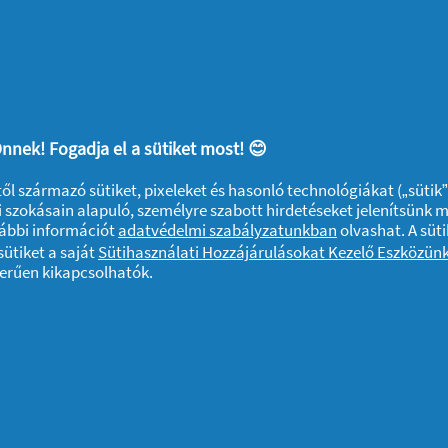
lnyerte. Médiaszereplései között meg kell
se Hungary versenyen, a Nagy Duettet és a
z - saját elmondása szerint - olyan nővel él
lene önteni még a lába nyomát is: Pötyi
ője, aki tökéletesen irányítja három fiuk és
nnek! Fogadja el a sütiket most! 😊
ktől származó sütiket, pixeleket és hasonló technológiákat („sütik
 szokásain alapuló, személyre szabott hirdetéseket jelenítsünk 
Andrássy úti szalonban (+361-4327366) és a
vábbi információt
adatvédelmi szabályzatunkban
olvashat. A süti
rják a vendégeket, míg a Pitypang utcában
ütiket a saját
Sütihasználati Hozzájárulásokat Kezelő Eszközün
zerűen kikapcsolhatók.
gi nyitva tartásról és az árakról a
iókat.