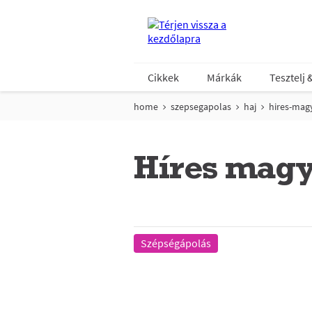
Cikkek
Márkák
Tesztelj 
home
szepsegapolas
haj
hires-mag
Híres magy
Szépségápolás