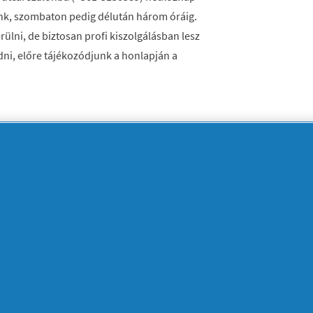
ünk, szombaton pedig délután három óráig.
rülni, de biztosan profi kiszolgálásban lesz
i, előre tájékozódjunk a honlapján a
zcsaládba született, főként a nagynénje és a
szakmát. 1980-ban végzett a
yre több felkérést kapott, és egyre híresebb
kon, divatbemutatókon, magazinok fotózásán.
jai közé választották, ezt követően számos
át szalonját 1997-ben nyitotta az Andrássy
zképzésnek, 2001-ben iskolát alapított. 2009-
i elismerésben, mint Hajas László, vagyis
mrend lovagkeresztjét. Ugyanebben az