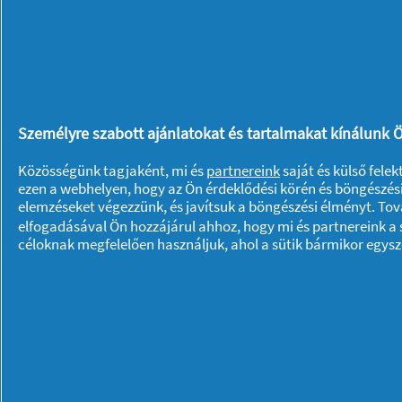
évben a Terézváros Mestere címet is e
említeni a zsűritagságot a Miss Univer
Hal a tortán-t. Az 52 éves mesterfodrás
együtt, akinek minden nap aranyba kel
ugyanis a család mindentudója és intéz
Személyre szabott ajánlatokat és tartalmakat kínálunk Ö
a családfő életét.
Közösségünk tagjaként, mi és
partnereink
saját és külső fele
ezen a webhelyen, hogy az Ön érdeklődési körén és böngészési
Ha szeretnénk nála hajat vágatni: Az 
elemzéseket végezzünk, és javítsuk a böngészési élményt. To
Mom Parkban reggel 8-tól este 9-ig vá
elfogadásával Ön hozzájárul ahhoz, hogy mi és partnereink a s
céloknak megfelelően használjuk, ahol a sütik bármikor egys
(+36/709676552) csak este 8-ig. A hétvé
honlapjukon kapunk pontos informác