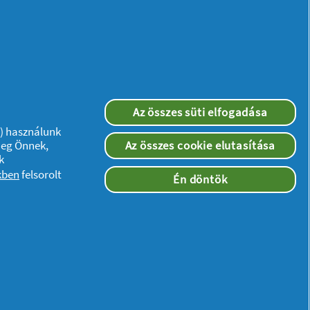
Az összes süti elfogadása
”) használunk
meg Önnek,
Az összes cookie elutasítása
k
kben
felsorolt
Én döntök