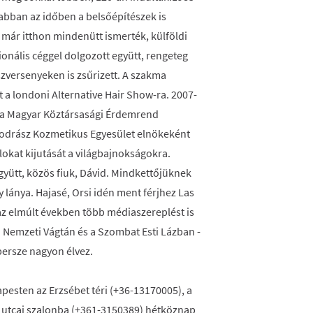
 abban az időben a belsőépítészek is
 már itthon mindenütt ismerték, külföldi
onális céggel dolgozott együtt, rengeteg
szversenyeken is zsűrizett. A szakma
a londoni Alternative Hair Show-ra. 2007-
t, a Magyar Köztársasági Érdemrend
 Fodrász Kozmetikus Egyesület elnökeként
alokat kijutását a világbajnokságokra.
gyütt, közös fiuk, Dávid. Mindkettőjüknek
 lánya. Hajasé, Orsi idén ment férjhez Las
az elmúlt években több médiaszereplést is
 a Nemzeti Vágtán és a Szombat Esti Lázban -
 persze nagyon élvez.
pesten az Erzsébet téri (+36-13170005), a
k utcai szalonba (+361-3150389) hétköznap