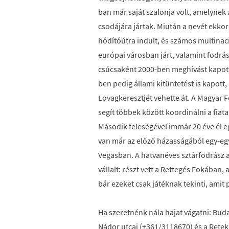
ban már saját szalonja volt, amelynek
csodájára jártak. Miután a nevét ekkor
hódítóútra indult, és számos multinaci
európai városban járt, valamint fodrá
csúcsaként 2000-ben meghívást kapott 
ben pedig állami kitüntetést is kapot
Lovagkeresztjét vehette át. A Magyar
segít többek között koordinálni a fiat
Második feleségével immár 20 éve él e
van már az előző házasságából egy-egy
Vegasban. A hatvanéves sztárfodrász 
vállalt: részt vett a Rettegés Fokában,
bár ezeket csak játéknak tekinti, amit
Ha szeretnénk nála hajat vágatni: Buda
Nádor utcai (+361/3118670) és a Rete