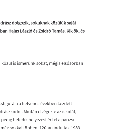
rász dolgozik, sokuknak közülük saját
nban Hajas László és Zsidró Tamás. Kik ők, és
jai közül is ismerünk sokat, mégis elsősorban
sfigurája a hetvenes években kezdett
rászkodni. Miután elvégezte az iskolát,
pedig hetedik helyezést ért el a párizsi
még sokkal többen, 120-an indultak.1983-