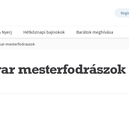
Regi
& Nyerj
Hétköznapi bajnokok
Barátok meghívása
yar-mesterfodraszok
ar mesterfodrászok