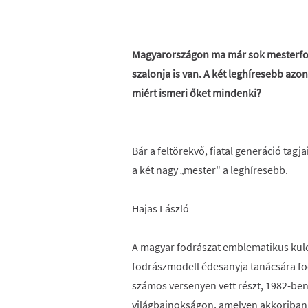
Magyarországon ma már sok mesterfod
szalonja is van. A két leghíresebb azo
miért ismeri őket mindenki?
Bár a feltörekvő, fiatal generáció tag
a két nagy „mester" a leghíresebb.
Hajas László
A magyar fodrászat emblematikus kulc
fodrászmodell édesanyja tanácsára fod
számos versenyen vett részt, 1982-ben 
világbajnokságon, amelyen akkoriban 