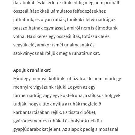
darabokat, és kísérletezzünk eddig még nem próbált
összeállításokkal! Bámulatos felfedezésekhez
juthatunk, és olyan ruhák, tunikák illetve nadrágok
passzolhatnak egymással, amiről nem is álmodtunk
volna! Ha sikeres egy összeállítás, fotózzuk le és
vegyük elő, amikor ismét unalmasnak és
szokványosnak ítéljük meg a ruhatárunkat.
Ápoljuk ruháinkat!
Mindegy mennyit költünk ruházatra, de nem mindegy
mennyire vigyázunk rájuk! Legyen az egy
farmernadrág vagy egy koktélruha, a stílusos hölgyek
tudják, hogy a titok nyitja a ruhák megfelelő
karbantartásában rejlik. Ez tiszta cipőket,
gyűrődésmentes ruhákat és bolyhok nélküli
gyapjúdarabokat jelent. Az alapok pedig a mosásnál