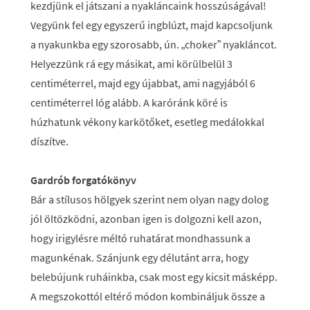
kezdjünk el játszani a nyakláncaink hosszúságával!
Vegyünk fel egy egyszerű ingblúzt, majd kapcsoljunk
a nyakunkba egy szorosabb, ún. „choker” nyakláncot.
Helyezzünk rá egy másikat, ami körülbelül 3
centiméterrel, majd egy újabbat, ami nagyjából 6
centiméterrel lóg alább. A karóránk köré is
húzhatunk vékony karkötőket, esetleg medálokkal
díszítve.
Gardrób forgatókönyv
Bár a stílusos hölgyek szerint nem olyan nagy dolog
jól öltözködni, azonban igen is dolgozni kell azon,
hogy irigylésre méltó ruhatárat mondhassunk a
magunkénak. Szánjunk egy délutánt arra, hogy
belebújunk ruháinkba, csak most egy kicsit másképp.
A megszokottól eltérő módon kombináljuk össze a