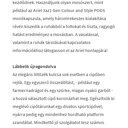
kezdődnek. Használjunk olyan mosószert, mint
például az Ariel 3az1-ben Colour and Style PODS
mosókapszula, amely háromrekeszes kialakítása
révén kiszedik a ruhákból a foltokat és tiszta, ragyogó
hatást eredményez a mosásban. A vasalással,
valamint a ruhák tárolásával kapcsolatos
információkhoz látogasson el az Ariel honlapjára!
Lábbelik újragondolva
Az elegáns öltözék kulcsa sok esetben a cipőben
rejlik. Egy egyszerű összeállítást, - például egy
farmernadrágot és egy szürke, magas nyakú garbót -
a hozzá választott cipő koronázhat meg. Egészítsük ki
meglévő cipőtárunkat egy divatos sportcipővel,
nyárra pedig egy mindenhez hordható platform
szandállal. Mindkettő jó szolgálatot tesz számos