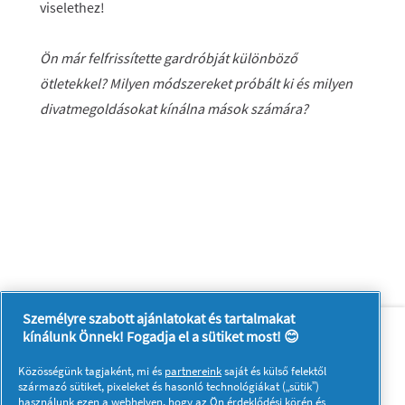
viselethez!
Ön már felfrissítette gardróbját különböző
ötletekkel? Milyen módszereket próbált ki és milyen
divatmegoldásokat kínálna mások számára?
Személyre szabott ajánlatokat és tartalmakat
Rólunk
Kapcsolatfelvétel
kínálunk Önnek! Fogadja el a sütiket most! 😊
A pg.com felkeresése
Közösségünk tagjaként, mi és
partnereink
saját és külső felektől
Kövessen minket:
származó sütiket, pixeleket és hasonló technológiákat („sütik”)
használunk ezen a webhelyen, hogy az Ön érdeklődési körén és