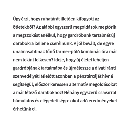
Úgy érzi, hogy ruhatárát illetően kifogyott az
ötletekből? Az alábbi egyszerű megoldások megtörik
a megszokást anélkül, hogy gardróbunk tartalmát új
darabokra kellene cserélnünk. A jól bevált, de egyre
unalmasabbnak tűnő farmer-póló kombinációra már
nem tekint lelkesen? Ideje, hogy új életet leheljen
gardróbjának tartalmába és újraélessze a divat iránti
szenvedélyét! Mielőtt azonban a pénztárcáját hívná
segítségül, először keressen alternatív megoldásokat
a már létező darabokhoz! Néhány egyszerű csavarral
bámulatos és elégedettségre okot adó eredményeket
érhetünk el.