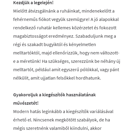
Kezdjük a legelején!
Mielőtt átvizsgálnánk a ruháinkat, mindenekelőtt a
fehérneműs fiókot vegyük szemügyre! A jó alapokkal
rendelkező ruhatár kellemes közérzetet és fokozott
magabiztosságot eredményez. Szabaduljunk meg a
régi és szakadt bugyiktól és kényelmetlen
melltartóktól, majd ellenőrizzük, hogy nem változott-
e a méretünk! Ha szükséges, szerezzünk be néhány új
melltartót, például amit egyszerű pólókkal, vagy pánt
nélkülit, amit ujjatlan felsőkkel hordhatunk.
Gyakoroljuk a kiegészítők használatának
művészetét!
Modern hatás leginkább a kiegészítők variálásával
érhető el. Nincsenek megkötött szabályok, de ha
mégis szeretnénk valamiből kiindulni, akkor