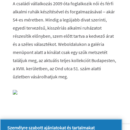
A családi vállalkozás 2009 óta foglalkozik női és férfi
alkalmi ruhák készítésével és forgalmazásával – akár
54-es méretben. Mindig a legújabb divat szerinti,
egyedi tervezésű, kisszériás alkalmi ruházatot
részesítik előnyben, szem előtt tartva a kedvező árat
és a széles választékot. Weboldalukon a galéria
menüpont alatt a kínálat csak egy szűk metszetét
találjuk meg, az aktuális teljes kollekciót Budapesten,
a XVIII. kerületben, az Ond utca 51. szám alatti
üzletben vásárolhatjuk meg.
Személyre szabott ajánlatokat és tartalmakat
Rólunk
Kapcsolatfelvétel