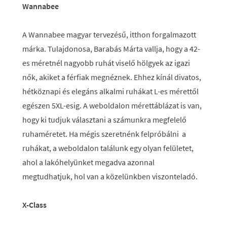
Wannabee
A Wannabee magyar tervezésű, itthon forgalmazott
márka. Tulajdonosa, Barabás Márta vallja, hogy a 42-
es méretnél nagyobb ruhát viselő hölgyek az igazi
nők, akiket a férfiak megnéznek. Ehhez kínál divatos,
hétköznapi és elegáns alkalmi ruhákat L-es mérettől
egészen 5XL-esig. A weboldalon mérettáblázat is van,
hogy ki tudjuk választani a számunkra megfelelő
ruhaméretet. Ha mégis szeretnénk felpróbálni a
ruhákat, a weboldalon találunk egy olyan felületet,
ahol a lakóhelyünket megadva azonnal
megtudhatjuk, hol van a közelünkben viszonteladó.
X-Class