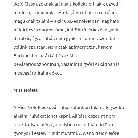
Az X-Class azoknak ajánlja a kollekcióit, akik egyedi,
modern, színvonalas és elegáns ruhát szeretnének
maguknak találni – akár 6 XL-es méretben. Kapható
náluk kevés darabszámú, külföldről érkező, egyedi
darab is, így a ruhák nem gyakran jönnek szembe
velünk az utcán. Nem csak az interneten, hanem
Budapesten az Árkád és az Allle
bevásárlóközpontban, valamint a győri Árkádban is
megvásárolhatjuk őket.
Miss Molett
A Miss Molett esküvői ruhaszalonban talán a legszebb
alkalmi ruhákat lehet kapni. Állításuk szerint nem
létezik olyan méret, amelyben ne tudnának több
gyönyörű estélyi ruhát mutatni. A weboldalon előre