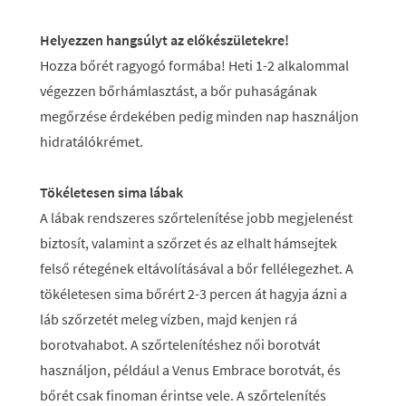
Helyezzen hangsúlyt az előkészületekre!
Hozza bőrét ragyogó formába! Heti 1-2 alkalommal
végezzen bőrhámlasztást, a bőr puhaságának
megőrzése érdekében pedig minden nap használjon
hidratálókrémet.
Tökéletesen sima lábak
A lábak rendszeres szőrtelenítése jobb megjelenést
biztosít, valamint a szőrzet és az elhalt hámsejtek
felső rétegének eltávolításával a bőr fellélegezhet. A
tökéletesen sima bőrért 2-3 percen át hagyja ázni a
láb szőrzetét meleg vízben, majd kenjen rá
borotvahabot. A szőrtelenítéshez női borotvát
használjon, például a Venus Embrace borotvát, és
bőrét csak finoman érintse vele. A szőrtelenítés