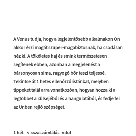
A Venus tudja, hogy a legjelentősebb alkalmakon Ön
akkor érzi magát szuper-magabiztosnak, ha csodásan
néz ki. A tökéletes haj és smink természetesen
segítenek ebben, azonban a megjelenést a
bársonyosan sima, ragyogó bőr teszi teljessé.
Tekintse át 1 hetes ellenőrzőlistánkat, melyben
tippeket talál arra vonatkozóan, hogyan hozza ki a
legtöbbet a külsejéből és a hangulatából, és fedje fel
az Ünben rejlő szépséget.
1 hét - visszaszámlálás indul