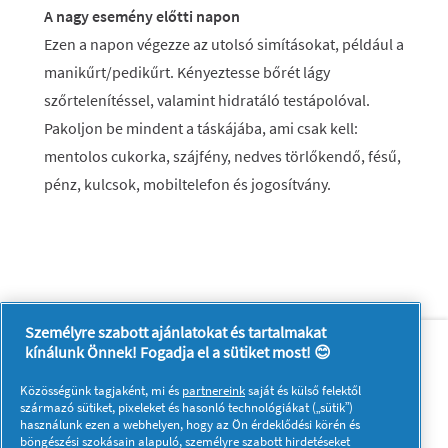
A nagy esemény előtti napon
Ezen a napon végezze az utolsó simításokat, például a
manikűrt/pedikűrt. Kényeztesse bőrét lágy
szőrtelenítéssel, valamint hidratáló testápolóval.
Pakoljon be mindent a táskájába, ami csak kell:
mentolos cukorka, szájfény, nedves törlőkendő, fésű,
pénz, kulcsok, mobiltelefon és jogosítvány.
Személyre szabott ajánlatokat és tartalmakat
Rólunk
Kapcsolatfelvétel
kínálunk Önnek! Fogadja el a sütiket most! 😊
A pg.com felkeresése
Közösségünk tagjaként, mi és
partnereink
saját és külső felektől
Kövessen minket:
származó sütiket, pixeleket és hasonló technológiákat („sütik”)
használunk ezen a webhelyen, hogy az Ön érdeklődési körén és
böngészési szokásain alapuló, személyre szabott hirdetéseket