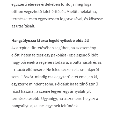
egyszerű elérése érdekében fontolja meg fogai
otthon végezhető kifehérítését. Mielőtt nekilátna,
természetesen egyeztessen fogorvosával, és kövesse
az utasításait.
Hangsúlyozza ki arca legelőnyösebb oldalát!
Az arcpír eltüntetésében segíthet, ha az esemény
előtti héten feltesz egy pakolást - ez elegendő időt
hagy bőrének a regenerálódásra, a pattanások és az
irritáció eltűnésére. Ne feledkezzen el a sminkjéről
sem. Először mindig csak egy területet emeljen ki,
egyszerre mindent soha. Például: ha feltűnő színű
rúzst használ, a szeme legyen egy árnyalatnyit
természetesebb. Ugyanígy, ha a szemeire helyezi a
hangsúlyt, ajkai ne legyenek feltűnőek.