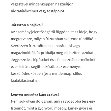
végeztével mindenképpen használjon
hidratálókrémet vagy testápolót.
Játsszon a hajával!
Az esemény jelentőségétől függően itt az ideje, hogy
megtervezze, milyen frizurában szeretne tündökölni.
Szerezzen frizuraötleteket barátaitól vagy
magazinokból, és próbálja meg elkészíteni azokat.
Jegyezze le a lépéseket és a felhasznált termékeket -
ezek leírása segíthet később az eseményre
készülődés közben (és a mindennapi stílus
kialakításánál is).
Legyen mosolya káprázatos!
Nem sok olyan dolog van, ami ragyogóbbá tesz egy
Istennőt, mint a gyönyörű mosoly. Ennek gyors és