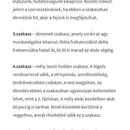
elalszunk, tudatosságunk kikapcsol. Kisebb sokkot
jelent a szervezetünknek, ha ebben a szakaszban
ébredünk fel, akár a fejünk is megfájdulhat.
3.szakasz
– átmeneti szakasz, amely során az agy
munkavégzése lelassul, théta frekvenciából delta
frekvenciába halad át, és itt is marad az alvás végéig.
4.szakasz
– mély, lassú-hullám szakasz. A légzés
rendszeressé válik, a vérnyomás, izomfeszültség,
testhőmérséklet csökken. A test megpihen. Az
ébredés ebben a szakaszban ugyanolyan kellemetlen
lehet, mint a 2. fázisban. A mély alvás kezdetben akár
60 percig is tarthat. Minél közelebb kerülünk a
reggelhez, annál rövidebbé válik ez a szakasz.