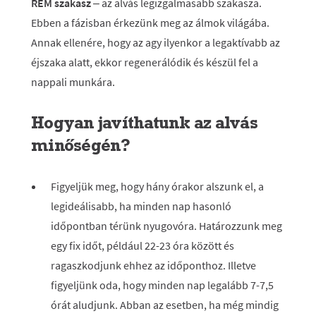
REM szakasz
– az alvás legizgalmasabb szakasza.
Ebben a fázisban érkezünk meg az álmok világába.
Annak ellenére, hogy az agy ilyenkor a legaktívabb az
éjszaka alatt, ekkor regenerálódik és készül fel a
nappali munkára.
Hogyan javíthatunk az alvás
minőségén?
Figyeljük meg, hogy hány órakor alszunk el, a
legideálisabb, ha minden nap hasonló
időpontban térünk nyugovóra. Határozzunk meg
egy fix időt, például 22-23 óra között és
ragaszkodjunk ehhez az időponthoz. Illetve
figyeljünk oda, hogy minden nap legalább 7-7,5
órát aludjunk. Abban az esetben, ha még mindig