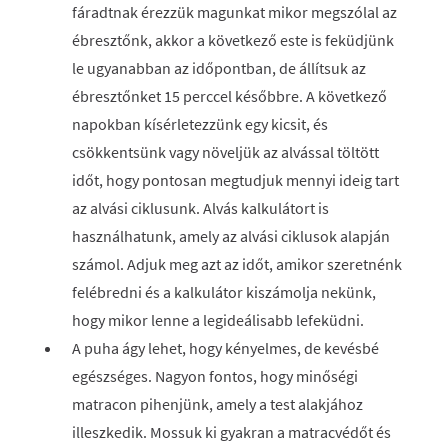
fáradtnak érezzük magunkat mikor megszólal az
ébresztőnk, akkor a következő este is feküdjünk
le ugyanabban az időpontban, de állítsuk az
ébresztőnket 15 perccel későbbre. A következő
napokban kísérletezzünk egy kicsit, és
csökkentsünk vagy növeljük az alvással töltött
időt, hogy pontosan megtudjuk mennyi ideig tart
az alvási ciklusunk. Alvás kalkulátort is
használhatunk, amely az alvási ciklusok alapján
számol. Adjuk meg azt az időt, amikor szeretnénk
felébredni és a kalkulátor kiszámolja nekünk,
hogy mikor lenne a legideálisabb lefeküdni.
A puha ágy lehet, hogy kényelmes, de kevésbé
egészséges. Nagyon fontos, hogy minőségi
matracon pihenjünk, amely a test alakjához
illeszkedik. Mossuk ki gyakran a matracvédőt és