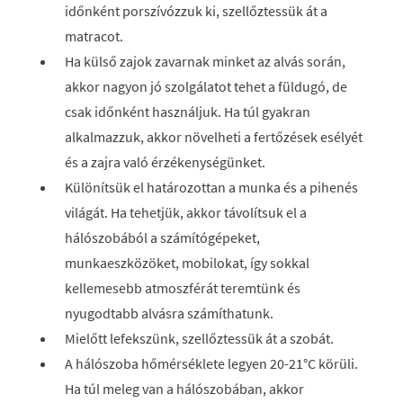
időnként porszívózzuk ki, szellőztessük át a
matracot.
Ha külső zajok zavarnak minket az alvás során,
akkor nagyon jó szolgálatot tehet a füldugó, de
csak időnként használjuk. Ha túl gyakran
alkalmazzuk, akkor növelheti a fertőzések esélyét
és a zajra való érzékenységünket.
Különítsük el határozottan a munka és a pihenés
világát. Ha tehetjük, akkor távolítsuk el a
hálószobából a számítógépeket,
munkaeszközöket, mobilokat, így sokkal
kellemesebb atmoszférát teremtünk és
nyugodtabb alvásra számíthatunk.
Mielőtt lefekszünk, szellőztessük át a szobát.
A hálószoba hőmérséklete legyen 20-21°C körüli.
Ha túl meleg van a hálószobában, akkor