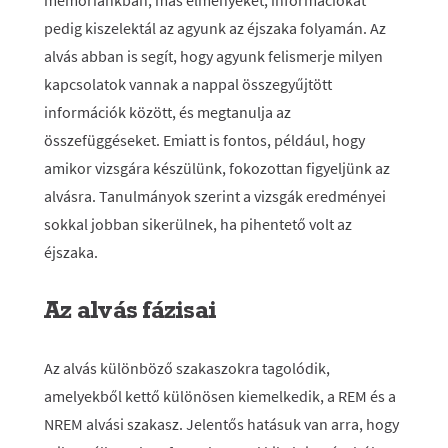
memóriánkban, más élményeket, információkat
pedig kiszelektál az agyunk az éjszaka folyamán. Az
alvás abban is segít, hogy agyunk felismerje milyen
kapcsolatok vannak a nappal összegyűjtött
információk között, és megtanulja az
összefüggéseket. Emiatt is fontos, például, hogy
amikor vizsgára készülünk, fokozottan figyeljünk az
alvásra. Tanulmányok szerint a vizsgák eredményei
sokkal jobban sikerülnek, ha pihentető volt az
éjszaka.
Az alvás fázisai
Az alvás különböző szakaszokra tagolódik,
amelyekből kettő különösen kiemelkedik, a REM és a
NREM alvási szakasz. Jelentős hatásuk van arra, hogy