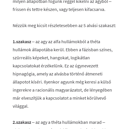
milyen állapotban fogunk reggel kikelni az ágyból –
frissen és tettre készen, vagy teljesen kifacsarva.
Nézzük meg kicsit részletesebben az 5 alvási szakaszt:
1.szakasz
– az agy az alfa hullámokból a théta
hullámok állapotába kerül. Ebben a fázisban színes,
szürreális képeket, hangokat, logikátlan
kapcsolatokat érzékelünk. Ez az úgynevezett
hipnagógia, amely az alvásba történő átmeneti
állapotot kíséri. Ilyenkor agyunk még keresi a külső
ingerekre a racionális magyarázatot, de lényegében
már elveszítjük a kapcsolatot a minket körülvevő
világgal.
2.szakasz
– az agy a théta hullámokban marad –