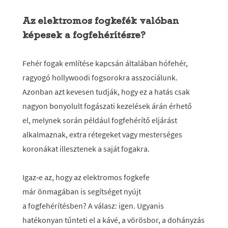
Az elektromos fogkefék valóban
képesek a fogfehérítésre?
Fehér fogak említése kapcsán általában hófehér,
ragyogó hollywoodi fogsorokra asszociálunk.
Azonban azt kevesen tudják, hogy ez a hatás csak
nagyon bonyolult fogászati kezelések árán érhető
el, melynek során például fogfehérítő eljárást
alkalmaznak, extra rétegeket vagy mesterséges
koronákat illesztenek a saját fogakra.
Igaz‑e az, hogy az elektromos fogkefe
már önmagában is segítséget nyújt
a fogfehérítésben? A válasz: igen. Ugyanis
hatékonyan tűnteti el a kávé, a vörösbor, a dohányzás