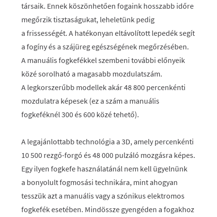
társaik. Ennek köszönhetően fogaink hosszabb időre
megőrzik tisztaságukat, leheletünk pedig
a frissességét. A hatékonyan eltávolított lepedék segít
a fogíny és a szájüreg egészségének megőrzésében.
A manuális fogkefékkel szembeni további előnyeik
közé sorolható a magasabb mozdulatszám.
A legkorszerűbb modellek akár 48 800 percenkénti
mozdulatra képesek (ez a szám a manuális
fogkeféknél 300 és 600 közé tehető).
A legajánlottabb technológia a 3D, amely percenkénti
10 500 rezgő-forgó és 48 000 pulzáló mozgásra képes.
Egy ilyen fogkefe használatánál nem kell ügyelnünk
a bonyolult fogmosási technikára, mint ahogyan
tesszük azt a manuális vagy a szónikus elektromos
fogkefék esetében. Mindössze gyengéden a fogakhoz