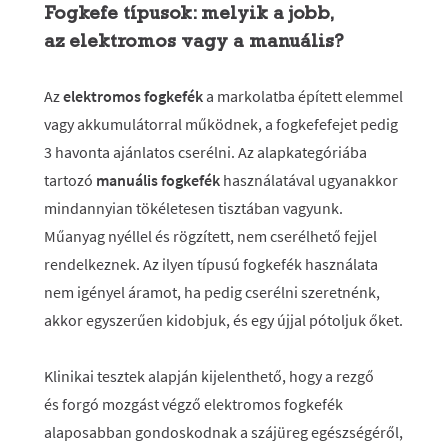
Fogkefe típusok: melyik a jobb,
az elektromos vagy a manuális?
Az
elektromos fogkefék
a markolatba épített elemmel
vagy akkumulátorral működnek, a fogkefefejet pedig
3 havonta ajánlatos cserélni. Az alapkategóriába
tartozó
manuális fogkefék
használatával ugyanakkor
mindannyian tökéletesen tisztában vagyunk.
Műanyag nyéllel és rögzített, nem cserélhető fejjel
rendelkeznek. Az ilyen típusú fogkefék használata
nem igényel áramot, ha pedig cserélni szeretnénk,
akkor egyszerűen kidobjuk, és egy újjal pótoljuk őket.
Klinikai tesztek alapján kijelenthető, hogy a rezgő
és forgó mozgást végző elektromos fogkefék
alaposabban gondoskodnak a szájüreg egészségéről,