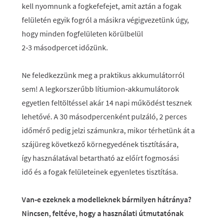
kell nyomnunk a fogkefefejet, amit aztán a fogak
felületén egyik fogról a másikra végigvezetünk úgy,
hogy minden fogfelületen körülbelül
2‑3 másodpercet időzünk.
Ne feledkezzünk meg a praktikus akkumulátorról
sem! A legkorszerűbb lítiumion‑akkumulátorok
egyetlen feltöltéssel akár 14 napi működést tesznek
lehetővé. A 30 másodpercenként pulzáló, 2 perces
időmérő pedig jelzi számunkra, mikor térhetünk át a
szájüreg következő körnegyedének tisztítására,
így használatával betartható az előírt fogmosási
idő és a fogak felületeinek egyenletes tisztítása.
Van‑e ezeknek a modelleknek bármilyen hátránya?
Nincsen, feltéve, hogy a használati útmutatónak