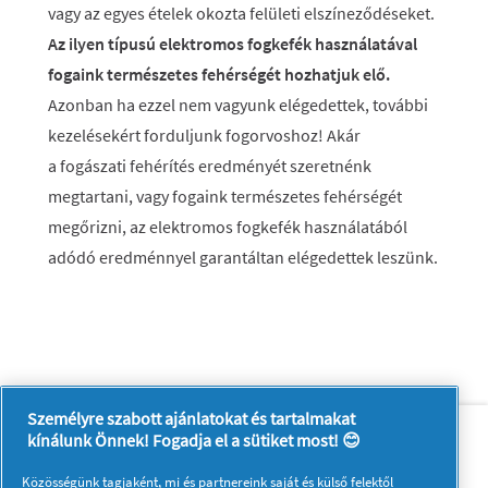
vagy az egyes ételek okozta felületi elszíneződéseket.
Az ilyen típusú elektromos fogkefék használatával
fogaink természetes fehérségét hozhatjuk elő.
Azonban ha ezzel nem vagyunk elégedettek, további
kezelésekért forduljunk fogorvoshoz! Akár
a fogászati fehérítés eredményét szeretnénk
megtartani, vagy fogaink természetes fehérségét
megőrizni, az elektromos fogkefék használatából
adódó eredménnyel garantáltan elégedettek leszünk.
Személyre szabott ajánlatokat és tartalmakat
Rólunk
Kapcsolatfelvétel
kínálunk Önnek! Fogadja el a sütiket most! 😊
A pg.com felkeresése
Közösségünk tagjaként, mi és
partnereink
saját és külső felektől