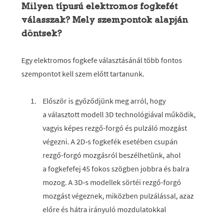
Milyen típusú elektromos fogkefét
válasszak? Mely szempontok alapján
döntsek?
Egy elektromos fogkefe választásánál több fontos
szempontot kell szem előtt tartanunk.
Először is győződjünk meg arról, hogy
a választott modell 3D technológiával működik,
vagyis képes rezgő-forgó és pulzáló mozgást
végezni. A 2D‑s fogkefék esetében csupán
rezgő-forgó mozgásról beszélhetünk, ahol
a fogkefefej 45 fokos szögben jobbra és balra
mozog. A 3D‑s modellek sörtéi rezgő-forgó
mozgást végeznek, miközben pulzálással, azaz
előre és hátra irányuló mozdulatokkal