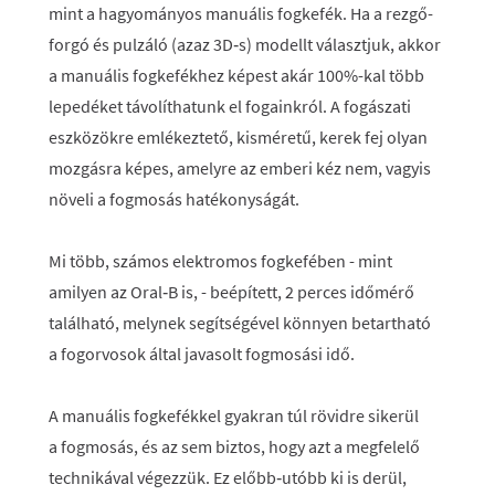
mint a hagyományos manuális fogkefék. Ha a rezgő-
forgó és pulzáló (azaz 3D‑s) modellt választjuk, akkor
a manuális fogkefékhez képest akár 100%-kal több
lepedéket távolíthatunk el fogainkról. A fogászati
eszközökre emlékeztető, kisméretű, kerek fej olyan
mozgásra képes, amelyre az emberi kéz nem, vagyis
növeli a fogmosás hatékonyságát.
Mi több, számos elektromos fogkefében - mint
amilyen az Oral‑B is, - beépített, 2 perces időmérő
található, melynek segítségével könnyen betartható
a fogorvosok által javasolt fogmosási idő.
A manuális fogkefékkel gyakran túl rövidre sikerül
a fogmosás, és az sem biztos, hogy azt a megfelelő
technikával végezzük. Ez előbb‑utóbb ki is derül,