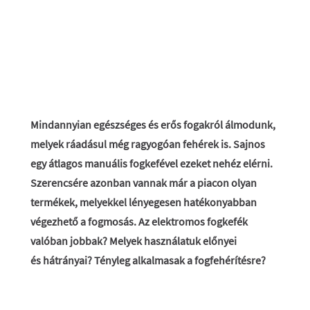
Mindannyian egészséges és erős fogakról álmodunk,
melyek ráadásul még ragyogóan fehérek is. Sajnos
egy átlagos manuális fogkefével ezeket nehéz elérni.
Szerencsére azonban vannak már a piacon olyan
termékek, melyekkel lényegesen hatékonyabban
végezhető a fogmosás. Az elektromos fogkefék
valóban jobbak? Melyek használatuk előnyei
és hátrányai? Tényleg alkalmasak a fogfehérítésre?