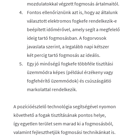
mozdulatokkal végzett fogmosás ártalmaitól.
Fontos ellenőriznünk azt is, hogy az általunk
választott elektromos fogkefe rendelkezik‑e
beépített időmérővel, amely segít a megfelelő
ideig tartó fogmosásban. A fogorvosok
javaslata szerint, a legalább napi kétszer
két percig tartó fogmosás az ideális.
Egy jó minőségű fogkefe többféle tisztítási
üzemmódra képes (például érzékeny vagy
fogfehérítő üzemmódok) és csúszásgátló
markolattal rendelkezik.
A pozícióészlelő technológia segítségével nyomon
követhető a fogak tisztításának pontos helye,
így egyetlen terület sem marad ki a fogmosásból,
valamint fejleszthetjük fogmosási technikánkat is.