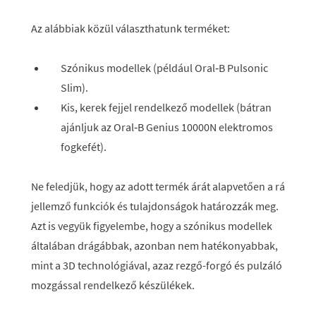
Az alábbiak közül választhatunk terméket:
Szónikus modellek (például Oral‑B Pulsonic
Slim).
Kis, kerek fejjel rendelkező modellek (bátran
ajánljuk az Oral‑B Genius 10000N elektromos
fogkefét).
Ne feledjük, hogy az adott termék árát alapvetően a rá
jellemző funkciók és tulajdonságok határozzák meg.
Azt is vegyük figyelembe, hogy a szónikus modellek
általában drágábbak, azonban nem hatékonyabbak,
mint a 3D technológiával, azaz rezgő-forgó és pulzáló
mozgással rendelkező készülékek.