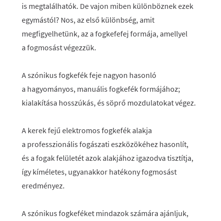
is megtalálhatók. De vajon miben különböznek ezek
egymástól? Nos, az első különbség, amit
megfigyelhetünk, az a fogkefefej formája, amellyel
a fogmosást végezzük.
A szónikus fogkefék feje nagyon hasonló
a hagyományos, manuális fogkefék formájához;
kialakítása hosszúkás, és söprő mozdulatokat végez.
A kerek fejű elektromos fogkefék alakja
a professzionális fogászati eszközökéhez hasonlít,
és a fogak felületét azok alakjához igazodva tisztítja,
így kíméletes, ugyanakkor hatékony fogmosást
eredményez.
A szónikus fogkeféket mindazok számára ajánljuk,