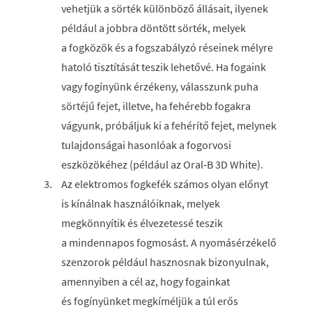
vehetjük a sörték különböző állásait, ilyenek
például a jobbra döntött sörték, melyek
a fogközök és a fogszabályzó réseinek mélyre
hatoló tisztítását teszik lehetővé. Ha fogaink
vagy fogínyünk érzékeny, válasszunk puha
sörtéjű fejet, illetve, ha fehérebb fogakra
vágyunk, próbáljuk ki a fehérítő fejet, melynek
tulajdonságai hasonlóak a fogorvosi
eszközökéhez (például az Oral‑B 3D White).
Az elektromos fogkefék számos olyan előnyt
is kínálnak használóiknak, melyek
megkönnyítik és élvezetessé teszik
a mindennapos fogmosást. A nyomásérzékelő
szenzorok például hasznosnak bizonyulnak,
amennyiben a cél az, hogy fogainkat
és fogínyünket megkíméljük a túl erős