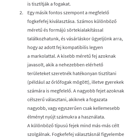
is tisztítják a fogakat.
Egy másik fontos szempont a megfelelő
fogkefefej kiválasztása. Számos különböző
méretű és formájú sörtekialakítással
találkozhatunk, és vásárláskor ügyeljünk arra,
hogy az adott fej kompatibilis legyen
a markolattal. A kisebb méretű fej azoknak
javasolt, akik a nehezebben elérhető
területeket szeretnék hatékonyan tisztítani
(például az őrlőfogak mögött), illetve gyerekek
számára is megfelelő. A nagyobb fejet azoknak
célszerű választani, akiknek a fogazata
nagyobb, vagy egyszerűen csak kellemesebb
élményt nyújt számukra a használata.
A különböző típusú fejek mind más‑más célt
szolgálnak. Fogkefefej választásnál figyelembe