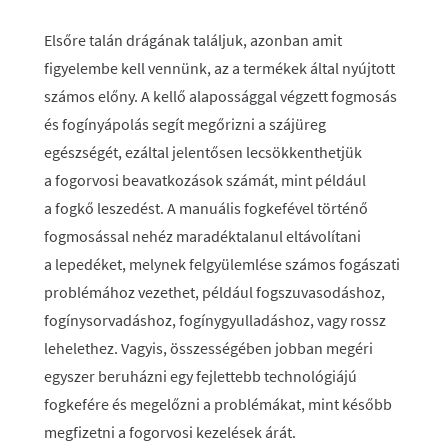
Elsőre talán drágának találjuk, azonban amit
figyelembe kell vennünk, az a termékek által nyújtott
számos előny. A kellő alapossággal végzett fogmosás
és fogínyápolás segít megőrizni a szájüreg
egészségét, ezáltal jelentősen lecsökkenthetjük
a fogorvosi beavatkozások számát, mint például
a fogkő leszedést. A manuális fogkefével történő
fogmosással nehéz maradéktalanul eltávolítani
a lepedéket, melynek felgyülemlése számos fogászati
problémához vezethet, például fogszuvasodáshoz,
fogínysorvadáshoz, fogínygyulladáshoz, vagy rossz
lehelethez. Vagyis, összességében jobban megéri
egyszer beruházni egy fejlettebb technológiájú
fogkefére és megelőzni a problémákat, mint később
megfizetni a fogorvosi kezelések árát.