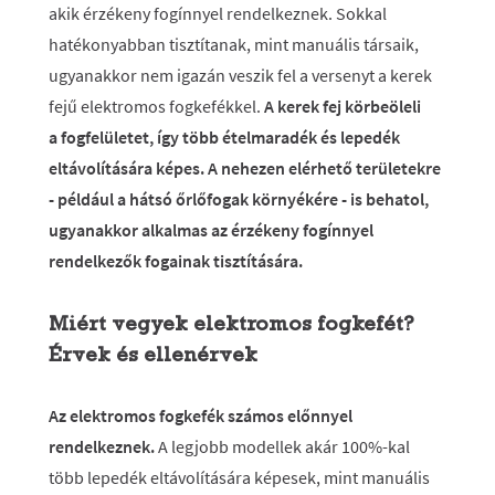
akik érzékeny fogínnyel rendelkeznek. Sokkal
hatékonyabban tisztítanak, mint manuális társaik,
ugyanakkor nem igazán veszik fel a versenyt a kerek
fejű elektromos fogkefékkel.
A kerek fej körbeöleli
a fogfelületet, így több ételmaradék és lepedék
eltávolítására képes. A nehezen elérhető területekre
- például a hátsó őrlőfogak környékére - is behatol,
ugyanakkor alkalmas az érzékeny fogínnyel
rendelkezők fogainak tisztítására.
Miért vegyek elektromos fogkefét?
Érvek és ellenérvek
Az elektromos fogkefék számos előnnyel
rendelkeznek.
A legjobb modellek akár 100%-kal
több lepedék eltávolítására képesek, mint manuális