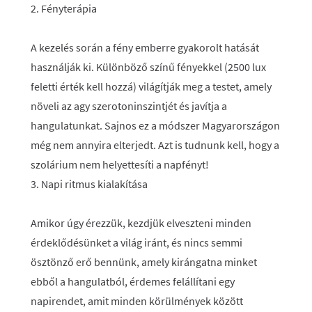
2. Fényterápia
A kezelés során a fény emberre gyakorolt hatását
használják ki. Különböző színű fényekkel (2500 lux
feletti érték kell hozzá) világítják meg a testet, amely
növeli az agy szerotoninszintjét és javítja a
hangulatunkat. Sajnos ez a módszer Magyarországon
még nem annyira elterjedt. Azt is tudnunk kell, hogy a
szolárium nem helyettesíti a napfényt!
3. Napi ritmus kialakítása
Amikor úgy érezzük, kezdjük elveszteni minden
érdeklődésünket a világ iránt, és nincs semmi
ösztönző erő bennünk, amely kirángatna minket
ebből a hangulatból, érdemes felállítani egy
napirendet, amit minden körülmények között