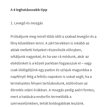
A 4 leghatásosabb tipp
1. Levegő és mozgás
Próbáljunk meg minél több időt a szabad levegőn és a
fény közelében lenni. A zárt terekben is inkább az
ablak melletti helyeket részesítsük előnyben,
sétáljunk nagyokat, és ha van rá módunk, akár az
ebédünket is a közeli parkban fogyasszuk el – vagy
csak üldögéljünk egy padon és szívjuk magunkba a
napfényt! Még a felhős napokon is sokat segít, ha a
természetes fényen tartózkodunk, különösen az
ébredés utáni órákban. A mozgás pedig azért fontos,
mert a hatására endorfin termelődik a
szervezetünkben, tehát boldogabbak leszünk.