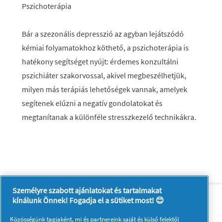
Pszichoterápia
Bár a szezonális depresszió az agyban lejátszódó
kémiai folyamatokhoz köthető, a pszichoterápia is
hatékony segítséget nyújt: érdemes konzultálni
pszichiáter szakorvossal, akivel megbeszélhetjük,
milyen más terápiás lehetőségek vannak, amelyek
segítenek elűzni a negatív gondolatokat és
megtanítanak a különféle stresszkezelő technikákra.
Személyre szabott ajánlatokat és tartalmakat
Rólunk
Kapcsolatfelvétel
kínálunk Önnek! Fogadja el a sütiket most! 😊
A pg.com felkeresése
Közösségünk tagjaként, mi és
partnereink
saját és külső felektől