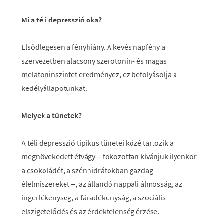
Mi a téli depresszió oka?
Elsődlegesen a fényhiány. A kevés napfény a
szervezetben alacsony szerotonin- és magas
melatoninszintet eredményez, ez befolyásolja a
kedélyállapotunkat.
Melyek a tünetek?
A téli depresszió tipikus tünetei közé tartozik a
megnövekedett étvágy – fokozottan kívánjuk ilyenkor
a csokoládét, a szénhidrátokban gazdag
élelmiszereket –, az állandó nappali álmosság, az
ingerlékenység, a fáradékonyság, a szociális
elszigetelődés és az érdektelenség érzése.