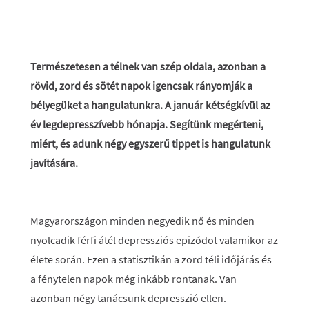
Természetesen a télnek van szép oldala, azonban a
rövid, zord és sötét napok igencsak rányomják a
bélyegüket a hangulatunkra. A január kétségkívül az
év legdepresszívebb hónapja. Segítünk megérteni,
miért, és adunk négy egyszerű tippet is hangulatunk
javítására.
Magyarországon minden negyedik nő és minden
nyolcadik férfi átél depressziós epizódot valamikor az
élete során. Ezen a statisztikán a zord téli időjárás és
a fénytelen napok még inkább rontanak. Van
azonban négy tanácsunk depresszió ellen.