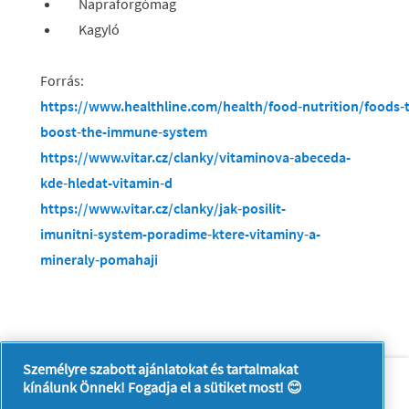
Napraforgómag
Kagyló
Forrás:
https://www.healthline.com/health/food‑nutrition/foods‑
boost‑the-immune‑system
https://www.vitar.cz/clanky/vitaminova‑abeceda-
kde‑hledat-vitamin‑d
https://www.vitar.cz/clanky/jak‑posilit-
imunitni‑system-poradime‑ktere-vitaminy‑a-
mineraly‑pomahaji
Személyre szabott ajánlatokat és tartalmakat
Rólunk
Kapcsolatfelvétel
kínálunk Önnek! Fogadja el a sütiket most! 😊
A pg.com felkeresése