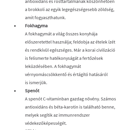
antioxidáns és rosttartalmának köszönhetően
a brokkoli az egyik legegészségesebb zöldség,
amit fogyaszthatunk.
Fokhagyma
A fokhagymát a világ összes konyhája
előszeretettel használja; feldobja az ételek ízét
és rendkívül egészséges. Már a korai civilizáció
is felismerte hatékonyságát a fertőzések
leküzdésében. A fokhagymát
vérnyomáscsökkentő és értágító hatásáról
is ismerjük.
Spenót
A spenót C‑vitaminban gazdag növény. Számos
antioxidáns és béta‑karotin is található benne,
melyek segítik az immunrendszer
védekezőképességét.