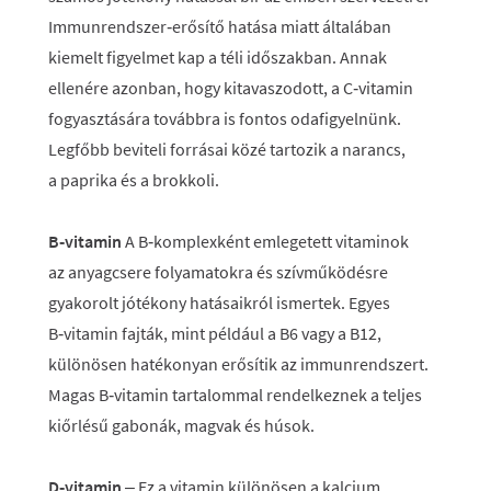
Immunrendszer‑erősítő hatása miatt általában
kiemelt figyelmet kap a téli időszakban. Annak
ellenére azonban, hogy kitavaszodott, a C‑vitamin
fogyasztására továbbra is fontos odafigyelnünk.
Legfőbb beviteli forrásai közé tartozik a narancs,
a paprika és a brokkoli.
B‑vitamin
A B‑komplexként emlegetett vitaminok
az anyagcsere folyamatokra és szívműködésre
gyakorolt jótékony hatásaikról ismertek. Egyes
B‑vitamin fajták, mint például a B6 vagy a B12,
különösen hatékonyan erősítik az immunrendszert.
Magas B‑vitamin tartalommal rendelkeznek a teljes
kiőrlésű gabonák, magvak és húsok.
D‑vitamin
– Ez a vitamin különösen a kalcium