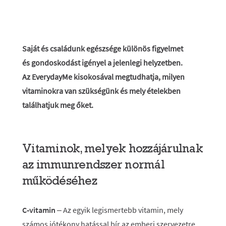
Saját és családunk egészsége különös figyelmet
és gondoskodást igényel a jelenlegi helyzetben.
Az EverydayMe kisokosával megtudhatja, milyen
vitaminokra van szükségünk és mely ételekben
találhatjuk meg őket.
Vitaminok, melyek hozzájárulnak
az immunrendszer normál
működéséhez
C‑vitamin
– Az egyik legismertebb vitamin, mely
számos jótékony hatással bír az emberi szervezetre.