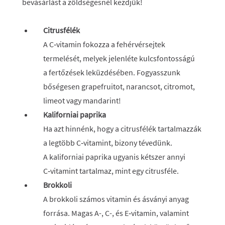
bevásárlást a zöldségesnél kezdjük!
Citrusfélék
A C‑vitamin fokozza a fehérvérsejtek
termelését, melyek jelenléte kulcsfontosságú
a fertőzések leküzdésében. Fogyasszunk
bőségesen grapefruitot, narancsot, citromot,
limeot vagy mandarint!
Kaliforniai paprika
Ha azt hinnénk, hogy a citrusfélék tartalmazzák
a legtöbb C‑vitamint, bizony tévedünk.
A kaliforniai paprika ugyanis kétszer annyi
C‑vitamint tartalmaz, mint egy citrusféle.
Brokkoli
A brokkoli számos vitamin és ásványi anyag
forrása. Magas A-, C-, és E‑vitamin, valamint