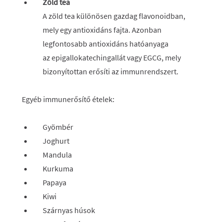
Zöld tea
A zöld tea különösen gazdag flavonoidban,
mely egy antioxidáns fajta. Azonban
legfontosabb antioxidáns hatóanyaga
az epigallokatechingallát vagy EGCG, mely
bizonyítottan erősíti az immunrendszert.
Egyéb immunerősítő ételek:
Gyömbér
Joghurt
Mandula
Kurkuma
Papaya
Kiwi
Szárnyas húsok