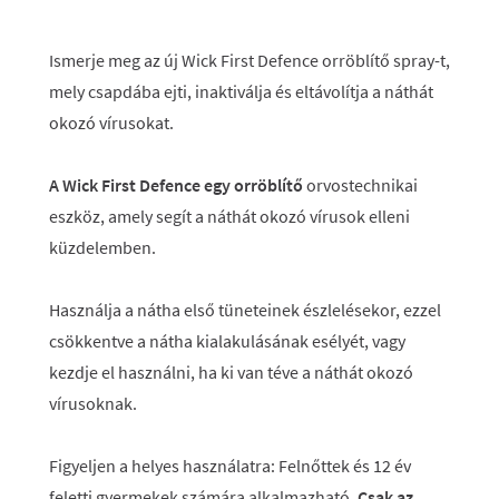
Ismerje meg az új Wick First Defence orröblítő spray-t,
mely csapdába ejti, inaktiválja és eltávolítja a náthát
okozó vírusokat.
A Wick First Defence egy orröblítő
orvostechnikai
eszköz, amely segít a náthát okozó vírusok elleni
küzdelemben.
Használja a nátha első tüneteinek észlelésekor, ezzel
csökkentve a nátha kialakulásának esélyét, vagy
kezdje el használni, ha ki van téve a náthát okozó
vírusoknak.
Figyeljen a helyes használatra: Felnőttek és 12 év
feletti gyermekek számára alkalmazható.
Csak az