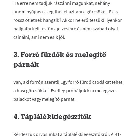
Ha erre nem tudjuk rászánni magunkat, nehány
finom nyújtás is segíthet ellazítani a görcsöket. Ez is
rossz ötletnek hangzik? Akkor ne erőltessük! Ilyenkor
hallgatni kell testünk jelzéseire és nem szabad olyat
csinálni, ami nem esik jól.
3. Forró fürdők és melegítő
párnák
Van, aki forrón szereti! Egy forró fürdő csodákat tehet
a hasi görcsökkel. Esetleg próbáljuk ki a melegvizes
palackot vagy melegítő párnát!
4. Táplálékkiegészítők
Kérdezzük orvosunkat a táplálékkiegészítőkről. A B1-