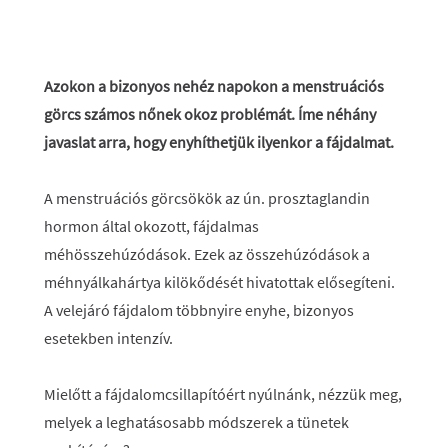
Azokon a bizonyos nehéz napokon a menstruációs
görcs számos nőnek okoz problémát. Íme néhány
javaslat arra, hogy enyhíthetjük ilyenkor a fájdalmat.
A menstruációs görcsökök az ún. prosztaglandin
hormon által okozott, fájdalmas
méhösszehúzódások. Ezek az összehúzódások a
méhnyálkahártya kilökődését hivatottak elősegíteni.
A velejáró fájdalom többnyire enyhe, bizonyos
esetekben intenzív.
Mielőtt a fájdalomcsillapítóért nyúlnánk, nézzük meg,
melyek a leghatásosabb módszerek a tünetek