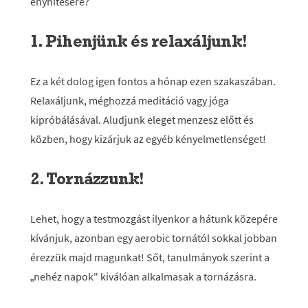
enyhítésére?
1. Pihenjünk és relaxáljunk!
Ez a két dolog igen fontos a hónap ezen szakaszában.
Relaxáljunk, méghozzá meditáció vagy jóga
kipróbálásával. Aludjunk eleget menzesz előtt és
közben, hogy kizárjuk az egyéb kényelmetlenséget!
2. Tornázzunk!
Lehet, hogy a testmozgást ilyenkor a hátunk közepére
kívánjuk, azonban egy aerobic tornától sokkal jobban
érezzük majd magunkat! Sőt, tanulmányok szerint a
„nehéz napok" kiválóan alkalmasak a tornázásra.