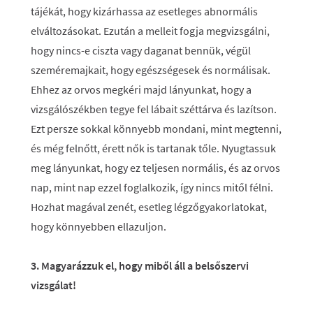
tájékát, hogy kizárhassa az esetleges abnormális
elváltozásokat. Ezután a melleit fogja megvizsgálni,
hogy nincs-e ciszta vagy daganat bennük, végül
szeméremajkait, hogy egészségesek és normálisak.
Ehhez az orvos megkéri majd lányunkat, hogy a
vizsgálószékben tegye fel lábait széttárva és lazítson.
Ezt persze sokkal könnyebb mondani, mint megtenni,
és még felnőtt, érett nők is tartanak tőle. Nyugtassuk
meg lányunkat, hogy ez teljesen normális, és az orvos
nap, mint nap ezzel foglalkozik, így nincs mitől félni.
Hozhat magával zenét, esetleg légzőgyakorlatokat,
hogy könnyebben ellazuljon.
3. Magyarázzuk el, hogy miből áll a belsőszervi
vizsgálat!