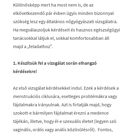
Különösképp mert ha most nem is, de az
elkövetkezendő pár évben úgyis minden bizonnyal
szükség lesz egy általános nőgyógyászati vizsgálatra.
Ha megválaszoljuk kérdéseit és hasznos egészségügyi
tanácsokkal látjuk el, sokkal komfortosabban áll
majd a „feladathoz”.
1. Készítsük fel a vizsgálat során elhangzó
kérdésekre!
Az első vizsgálat kérdésekkel indul. Ezek a kérdések a
menstruációs ciklusára, esetleges problémákra vagy
fájdalmakra irányulnak. Azt is firtatják majd, hogy
szokott-e bármilyen fájdalmat érezni a medence
tájékán, illetve, hogy él-e szexuális életet (legyen szó
vaginális, orális vagy anális közösülésről). Fontos,