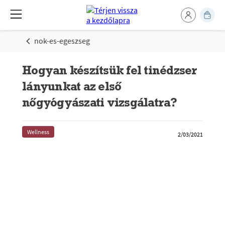
nok-es-egeszseg
Hogyan készítsük fel tinédzser
lányunkat az első
nőgyógyászati vizsgálatra?
Wellness
2/03/2021