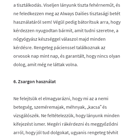
a tisztálkodás. Viseljen lányunk tiszta fehérneműt, és
ne feledkezzen meg az Always Dailies tisztasági betét
használatáról sem! Végül pedig bátorítsuk arra, hogy
kérdezzen nyugodtan bármit, amit tudni szeretne, a
nőgyógyász készséggel válaszol majd minden
kérdésre. Rengeteg pácienssel találkoznak az
orvosok nap mint nap, és garantált, hogy nincs olyan
dolog, amit még ne láttak volna.
6. Zsargon használat
Ne felejtsük el elmagyarázni, hogy mi az a nemi
betegség, szeméremajak, méhnyak, „kacsa” és
vizsgálószék. Ne feltételezzük, hogy lányunk minden
kifejezést ismer. Megéri rákérdezni és meggyőződni
arról, hogy jól tud dolgokat, ugyanis rengeteg tévhit