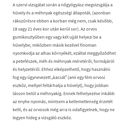
A szervi vizsgálat során a nőgyógyász megvizsgálja a
hüvely és a méhnyak egészségi állapotát, (azonban
rákszűrésre ebben a korban még nem, csak később,
18 vagy 21 éves kor után kerül sor). Az orvos
gumikesztyűben egy vagy két ujját helyezi be a
hüvelybe, miközben másik kezével finoman
nyomkodja az alhas környékét, ezáltal meggyőződhet
a petefészek, méh és méhnyak méretéről, formájáról
és helyzetéről. Ehhez elképzelhető, hogy használni
fog egy úgynevezett „kacsát” (ami egy fém orvosi
eszkőz, mellyel feltárhatja a hüvelyt), hogy jobban
lásson belül a méhnyakig. Ennek felhelyezése inkább
az enyhe nyomás, mintsem a kellemetlenség érzetét
kelti, és az orvosok még arra is odafigyelnek, hogy ne
legyen hideg a vizsgáló eszköz.