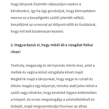
hogy lányunk őszintén válaszoljon ezekre a
kérdésekre, így ha úgy gondoljuk, hogy könnyebben
menne ez a beszélgetés szülői jelenlét nélkül,
beszéljünk az orvossal az időpont előtt és tisztázzuk,
hogy mit kell bizalmasan kezelni.
2. Magyarázzuk el, hogy miből áll a vizsgálat fizikai
része!
Testsúly, magasság és vérnyomás mérés lesz, amit a
mellek és vagina külső vizsgálata követ majd.
Megkérik majd a lányunkat, hogy vegye le ruháit és
öltsön magára egy köpenyt, mindez alatt jelen lehet a
szülő vagy nővérke, hogy kevésbé legyen kellemetlen
a helyzet. Az orvos megvizsgálja a szívműködését és
tüdejét, majd megnyomkodja finoman az alhas