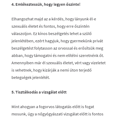
4. Emlékeztessük, hogy legyen őszinte!
Elhangozhat majd az a kérdés, hogy lányunk él-e
szexuális életet és fontos, hogy erre őszintén
válaszoljon. Ez kínos beszélgetés lehet a szülő
jelenlétében, ezért hagyjuk, hogy gyermekünk privát
beszélgetést folytasson az orvossal és erősítsük meg
abban, hogy támogatni és nem elítélni szeretnénk őt.
Amennyiben már él szexuális életet, vért vagy vizeletet
is vehetnek, hogy kizárják a nemi úton terjedő
betegségek jelenlétét.
5. Tisztálkodás a vizsgálat előtt
Mint ahogyan a fogorvos látogatás előtt is fogat
mosunk, úgy a nőgyógyászati vizsgálat előtt is fontos