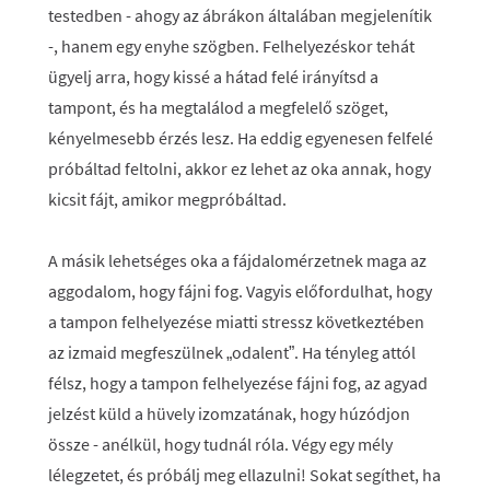
testedben - ahogy az ábrákon általában megjelenítik
-, hanem egy enyhe szögben. Felhelyezéskor tehát
ügyelj arra, hogy kissé a hátad felé irányítsd a
tampont, és ha megtalálod a megfelelő szöget,
kényelmesebb érzés lesz. Ha eddig egyenesen felfelé
próbáltad feltolni, akkor ez lehet az oka annak, hogy
kicsit fájt, amikor megpróbáltad.
A másik lehetséges oka a fájdalomérzetnek maga az
aggodalom, hogy fájni fog. Vagyis előfordulhat, hogy
a tampon felhelyezése miatti stressz következtében
az izmaid megfeszülnek „odalent”. Ha tényleg attól
félsz, hogy a tampon felhelyezése fájni fog, az agyad
jelzést küld a hüvely izomzatának, hogy húzódjon
össze - anélkül, hogy tudnál róla. Végy egy mély
lélegzetet, és próbálj meg ellazulni! Sokat segíthet, ha