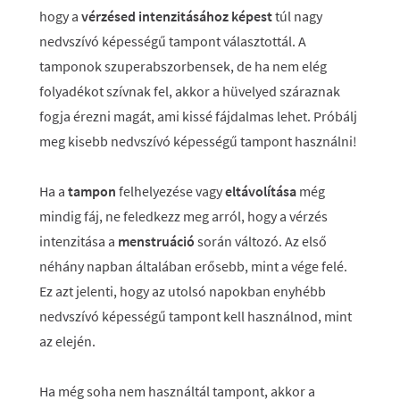
hogy a
vérzésed intenzitásához képest
túl nagy
nedvszívó képességű tampont választottál. A
tamponok szuperabszorbensek, de ha nem elég
folyadékot szívnak fel, akkor a hüvelyed száraznak
fogja érezni magát, ami kissé fájdalmas lehet. Próbálj
meg kisebb nedvszívó képességű tampont használni!
Ha a
tampon
felhelyezése vagy
eltávolítása
még
mindig fáj, ne feledkezz meg arról, hogy a vérzés
intenzitása a
menstruáció
során változó. Az első
néhány napban általában erősebb, mint a vége felé.
Ez azt jelenti, hogy az utolsó napokban enyhébb
nedvszívó képességű tampont kell használnod, mint
az elején.
Ha még soha nem használtál tampont, akkor a