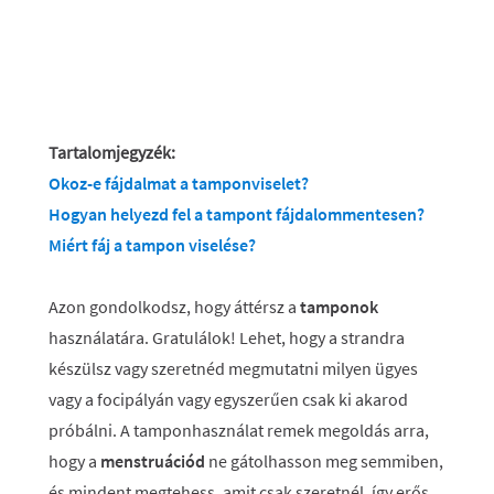
Tartalomjegyzék:
Okoz-e fájdalmat a tamponviselet?
Hogyan helyezd fel a tampont fájdalommentesen?
Miért fáj a tampon viselése?
Azon gondolkodsz, hogy áttérsz a
tamponok
használatára. Gratulálok! Lehet, hogy a strandra
készülsz vagy szeretnéd megmutatni milyen ügyes
vagy a focipályán vagy egyszerűen csak ki akarod
próbálni. A tamponhasználat remek megoldás arra,
hogy a
menstruációd
ne gátolhasson meg semmiben,
és mindent megtehess, amit csak szeretnél, így erős