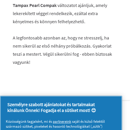
Tampax Pearl Compak
változatot ajánljuk, amely
lekerekített véggel rendelkezik, ezáltal extra
kényelmes és könnyen felhelyezhető.
A legfontosabb azonban az, hogy ne stresszelj, ha
nem sikerül az első néhány próbálkozás. Gyakorlat
teszi a mestert. Végül sikerülni fog - ebben biztosak
vagyunk!
Személyre szabott ajánlatokat és tartalmakat
Rólunk
Kapcsolatfelvétel
kínálunk Önnek! Fogadja el a sütiket most! 😊
A pg.com felkeresése
Közösségünk tagjaként, mi és
partnereink
saját és külső felektől
Kövessen minket:
származó sütiket, pixeleket és hasonló technológiákat („sütik”)