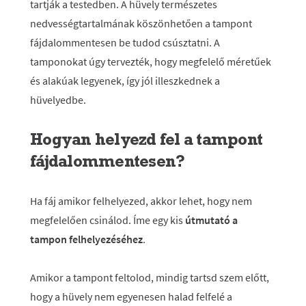
tartják a testedben. A hüvely természetes
nedvességtartalmának köszönhetően a tampont
fájdalommentesen be tudod csúsztatni. A
tamponokat úgy tervezték, hogy megfelelő méretűek
és alakúak legyenek, így jól illeszkednek a
hüvelyedbe.
Hogyan helyezd fel a tampont
fájdalommentesen?
Ha fáj amikor felhelyezed, akkor lehet, hogy nem
megfelelően csinálod. Íme egy kis
útmutató a
tampon felhelyezéséhez
.
Amikor a tampont feltolod, mindig tartsd szem előtt,
hogy a hüvely nem egyenesen halad felfelé a