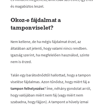
és magabiztos leszel.
Okoz-e fájdalmat a
tamponviselet?
Nem kellene, de ha mégis fájdalmat érzel, az
általában azt jelenti, hogy valami nincs rendben.
Igazság szerint, ha megfelelően használod, szinte
nem is érzed.
Talán egy barátodnődtől hallottad, hogy a tampon
viselése fájdalmas. Azon tűnődsz, hogy miért fáj a
tampon felhelyezése
? Íme, néhány gondolat arról,
hogy valójában miért nem fáj (vagy miért nem
szabadna, hogy fájjon). A tampont a hüvely izmai