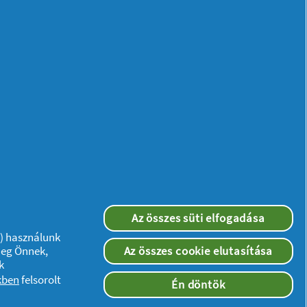
Az összes süti elfogadása
”) használunk
meg Önnek,
Az összes cookie elutasítása
k
kben
felsorolt
Én döntök