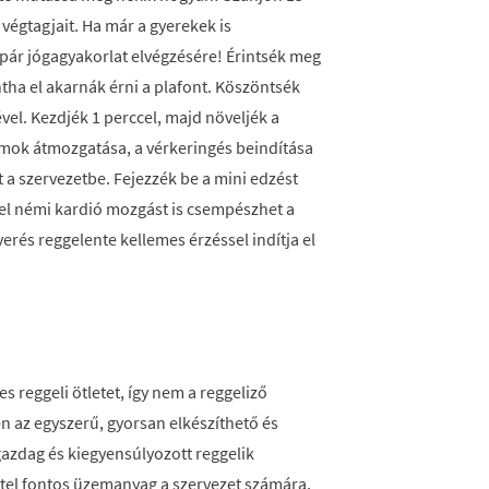
végtagjait. Ha már a gyerekek is
t pár jógagyakorlat elvégzésére! Érintsék meg
ntha el akarnák érni a plafont. Köszöntsék
vel. Kezdjék 1 perccel, majd növeljék a
izmok átmozgatása, a vérkeringés beindítása
at a szervezetbe. Fejezzék be a mini edzést
vel némi kardió mozgást is csempészhet a
verés reggelente kellemes érzéssel indítja el
s reggeli ötletet, így nem a reggeliző
en az egyszerű, gyorsan elkészíthető és
zdag és kiegyensúlyozott reggelik
 étel fontos üzemanyag a szervezet számára,