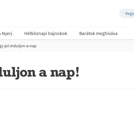
Regi
& Nyerj
Hétköznapi bajnokok
Barátok meghívása
y-jol-induljon-a-nap
duljon a nap!