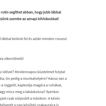
rutin segíthet abban, hogy jobb lábbal
zzünk szembe az aznapi kihívásokkal!
lábbal kelünk fel és aztán minden rosszul
dez elkerülhető!
az idővel? Mindennapos küzdelmet folytat
iba, ön pedig a munkahelyére? Káosz van a
 a reggelit, kapkodja magára a ruhákat,
 vagy nincs meg a lakáskulcsa? Ilyenkor
yzet csak súlyosbít a másikon. A késés
élyegét a nap későbbi szakaszaira is.