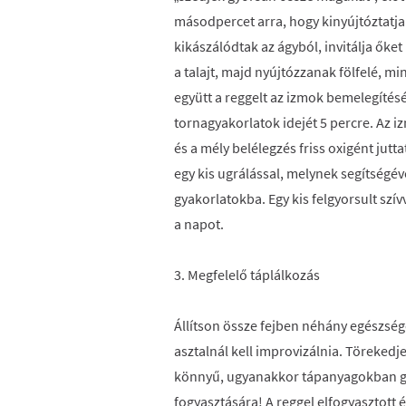
másodpercet arra, hogy kinyújtóztatja 
kikászálódtak az ágyból, invitálja őke
a talajt, majd nyújtózzanak fölfelé, mi
együtt a reggelt az izmok bemelegítésé
tornagyakorlatok idejét 5 percre. Az 
és a mély belélegzés friss oxigént jutt
egy kis ugrálással, melynek segítségé
gyakorlatokba. Egy kis felgyorsult szív
a napot.
3. Megfelelő táplálkozás
Állítson össze fejben néhány egészsége
asztalnál kell improvizálnia. Törekedj
könnyű, ugyanakkor tápanyagokban ga
fogyasztására! A reggel elfogyasztott