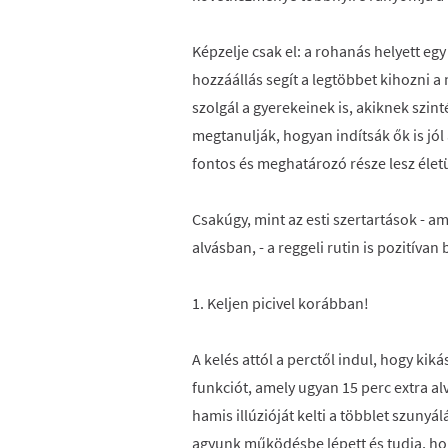
Képzelje csak el: a rohanás helyett egy
hozzáállás segít a legtöbbet kihozni 
szolgál a gyerekeinek is, akiknek szint
megtanulják, hogyan indítsák ők is jól
fontos és meghatározó része lesz élet
Csakúgy, mint az esti szertartások - a
alvásban, - a reggeli rutin is pozitívan
1. Keljen picivel korábban!
A kelés attól a perctől indul, hogy kiká
funkciót, amely ugyan 15 perc extra al
hamis illúzióját kelti a többlet szuny
agyunk működésbe lépett és tudja, hog