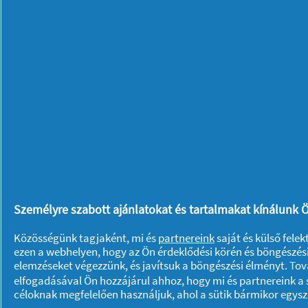
4. Lágy dallamok
Tegye kellemesebbé a hangulatot azzal,
rituáléhoz. Mindez egy kis táncra inspi
monoton percei közben. A zene hatásá
elhangozzék a sürgetés, mivel az gond
ismert dallamok dúdolgatása pedig mo
5. Ellenőrző lista
Némi előkészülettel megelőzhető a regg
Személyre szabott ajánlatokat és tartalmakat kínálunk Ö
reggeli előretervezése elébe mennek a
Közösségünk tagjaként, mi és
partnereink
saját és külső fele
elkerülésének érdekében a lakás elhagy
ezen a webhelyen, hogy az Ön érdeklődési körén és böngészési
elemzéseket végezzünk, és javítsuk a böngészési élményt. To
amelyen azt is megjelölhetik hogy ki-m
elfogadásával Ön hozzájárul ahhoz, hogy mi és partnereink a s
hogy ezt átfussák (és persze kiegészít
céloknak megfelelően használjuk, ahol a sütik bármikor egys
zökkenőmentesen indulhat a napjuk.