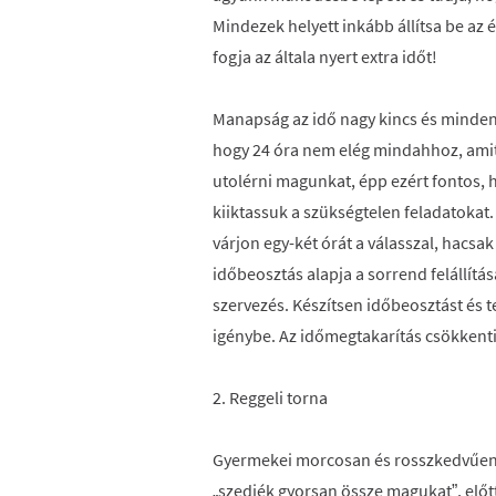
Mindezek helyett inkább állítsa be az 
fogja az általa nyert extra időt!
Manapság az idő nagy kincs és minden
hogy 24 óra nem elég mindahhoz, amit 
utolérni magunkat, épp ezért fontos, h
kiiktassuk a szükségtelen feladatokat. 
várjon egy-két órát a válasszal, hacsa
időbeosztás alapja a sorrend felállítás
szervezés. Készítsen időbeosztást és 
igénybe. Az időmegtakarítás csökkenti 
2. Reggeli torna
Gyermekei morcosan és rosszkedvűen 
„szedjék gyorsan össze magukat”, elő