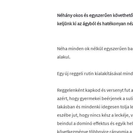
Néhány okos és egyszerűen követhető 
keljünk ki az ágyból és hatékonyan né
Néha minden ok nélkül egyszerűen bal 
alakul.
Egy új reggeli rutin kialakításával min
Reggelenként kapkod és versenyt fut 
azért, hogy gyermekei beérjenek a sul
lakásban és mindenki idegesen tolja le
eszébe jut, hogy nincs kész a leckéje,
beindul a dominó effektus és egyik hel
következménye többnyire rányomja a b