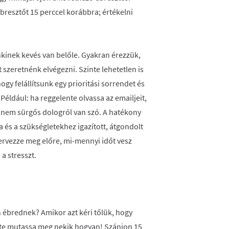
ébresztőt 15 perccel korábbra; értékelni
kinek kevés van belőle. Gyakran érezzük,
szeretnénk elvégezni. Szinte lehetetlen is
ogy felállítsunk egy prioritási sorrendet és
Például: ha reggelente olvassa az emailjeit,
k nem sürgős dologról van szó. A hatékony
a és a szükségletekhez igazított, átgondolt
tervezze meg előre, mi-mennyi időt vesz
a stresszt.
ébrednek? Amikor azt kéri tőlük, hogy
tte mutassa meg nekik hogyan! Szánjon 15