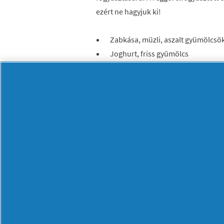
ezért ne hagyjuk ki!
Zabkása, müzli, aszalt gyümölcsö
Joghurt, friss gyümölcs
Pizzakenyér vagy wrap tojással, so
A cukros gabonapelyhek, leveles tészt
a természetes gyümölcsöket, melyek cu
szervezet számára, amellyel kitart az e
közben beszéljék meg ki minek néz elé
asztalon, hogy mindenki pótolhassa az
Vonja be a gyerekeket az előkészülete
könnyen el tudnak végezni. Előre ossza 
vagy a vízfelelős. Az uzsonnájuk elkész