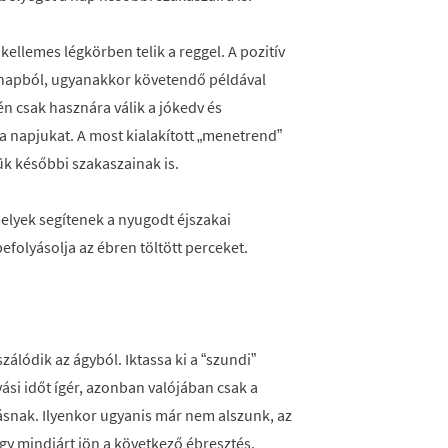
 kellemes légkörben telik a reggel. A pozitív
a napból, ugyanakkor követendő példával
én csak hasznára válik a jókedv és
 a napjukat. A most kialakított „menetrend”
ük későbbi szakaszainak is.
melyek segítenek a nyugodt éjszakai
 befolyásolja az ébren töltött perceket.
szálódik az ágyból. Iktassa ki a “szundi”
vási időt ígér, azonban valójában csak a
álásnak. Ilyenkor ugyanis már nem alszunk, az
y mindjárt jön a következő ébresztés.