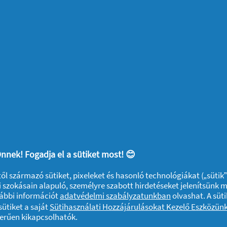
 hogy lágy dallamokat szolgáltat a reggeli
rálhatja majd az ágyazás és reggeli készítés
ra kevesebbszer kell majd hogy
oskodik a jókedvről és a tempóról. Az
solyt varázsol az arcokra.
eli pánik. Az előre kikészített ruhák és a
nnek! Fogadja el a sütiket most! 😊
 nyafogásnak. A fölösleges reggeli izgalmak
ktől származó sütiket, pixeleket és hasonló technológiákat („sütik
ása előtt fussanak át egy ellenőrző listát,
 szokásain alapuló, személyre szabott hirdetéseket jelenítsünk 
vábbi információt
adatvédelmi szabályzatunkban
olvashat. A süti
iért felelős. Ha egy percet szánnak arra
ütiket a saját
Sütihasználati Hozzájárulásokat Kezelő Eszközün
ik mindazzal amit mi kifelejtettünk), akkor
zerűen kikapcsolhatók.