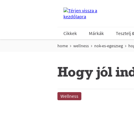
Cikkek
Márkák
Tesztelj 
home
wellness
nok-es-egeszseg
hog
Hogy jól in
Wellness