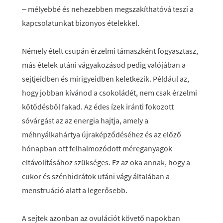
– mélyebbé és nehezebben megszakíthatóvá teszi a
kapcsolatunkat bizonyos ételekkel.
Némely ételt csupán érzelmi támaszként fogyasztasz,
más ételek utáni vágyakozásod pedig valójában a
sejtjeidben és mirigyeidben keletkezik. Például az,
hogy jobban kívánod a csokoládét, nem csak érzelmi
kötődésből fakad. Az édes ízek iránti fokozott
sóvárgást az az energia hajtja, amely a
méhnyálkahártya újraképződéséhez és az előző
hónapban ott felhalmozódott méreganyagok
eltávolításához szükséges. Ez az oka annak, hogy a
cukor és szénhidrátok utáni vágy általában a
menstruáció alatt a legerősebb.
A sejtek azonban az ovulációt követő napokban