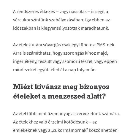
A rendszeres étkezés – vagy nassolás – is segít a
vércukorszintünk szabályozásában, így ebben az
időszakban is kiegyensúlyozottak maradhatunk.
Az ételek utáni sóvárgás csak egy tünete a PMS-nek.
Arra is számíthatsz, hogy szorongás kínoz majd,
ingerlékeny, feszült vagy szomorú leszel, vagy éppen
mindezeket együtt éled át a nap folyamán.
Miért kívánsz meg bizonyos
ételeket a menzeszed alatt?
Az étel több mint üzemanyag a szervezetünk számára.
Az ételekhez való érzelmi kötődésünk – az
emlékeknek vagy a „cukormámornak” köszönhetően