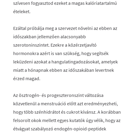
szívesen fogyasztod ezeket a magas kalóriatartalmú
ételeket.
Ezáltal próbálja meg a szervezet növelni az ebben az
időszakban jellemzően alacsonyabb
szerotoninszintet. Ezekre a közérzetjavító
hormonokra azért is van szükség, hogy segítsék
leküzdeni azokat a hangulatingadozásokat, amelyek
miatt a hónapnak ebben az időszakában levertnek
érzed magad.
Az ösztrogén- és progeszteronszint változása
közvetlenül a menstruáció előtt azt eredményezheti,
hogy több szénhidrátot és cukrot kívánsz. A korábban
felsorolt okok mellett egyes kutatók úgy vélik, hogy az
étvágyat szabályozó endogén-opioid-peptidek