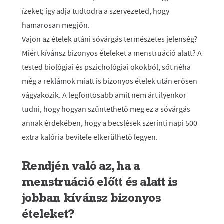
ízeket; így adja tudtodra a szervezeted, hogy
hamarosan megjön.
Vajon az ételek utáni sóvárgás természetes jelenség?
Miért kívánsz bizonyos ételeket a menstruáció alatt? A
tested biológiai és pszichológiai okokból, sőt néha
még a reklámok miatt is bizonyos ételek után erősen
vágyakozik. A legfontosabb amit nem árt ilyenkor
tudni, hogy hogyan szüntethető meg ez a sóvárgás
annak érdekében, hogy a becslések szerinti napi 500
extra kalória bevitele elkerülhető legyen.
Rendjén való az, ha a
menstruáció előtt és alatt is
jobban kívánsz bizonyos
ételeket?