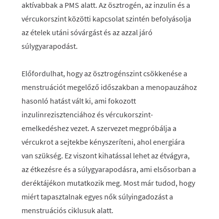
aktívabbak a PMS alatt. Az ösztrogén, az inzulin és a
vércukorszint közötti kapcsolat szintén befolyásolja
az ételek utáni sóvárgást és az azzal járó
súlygyarapodást.
Előfordulhat, hogy az ösztrogénszint csökkenése a
menstruációt megelőző időszakban a menopauzához
hasonló hatást vált ki, ami fokozott
inzulinrezisztenciához és vércukorszint-
emelkedéshez vezet. A szervezet megpróbálja a
vércukrot a sejtekbe kényszeríteni, ahol energiára
van szükség. Ez viszont kihatással lehet az étvágyra,
az étkezésre és a súlygyarapodásra, ami elsősorban a
deréktájékon mutatkozik meg. Most már tudod, hogy
miért tapasztalnak egyes nők súlyingadozást a
menstruációs ciklusuk alatt.