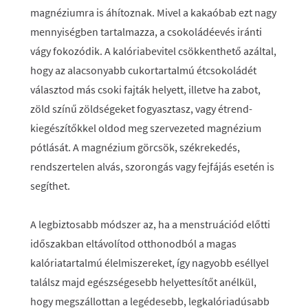
magnéziumra is áhítoznak. Mivel a kakaóbab ezt nagy
mennyiségben tartalmazza, a csokoládéevés iránti
vágy fokozódik. A kalóriabevitel csökkenthető azáltal,
hogy az alacsonyabb cukortartalmú étcsokoládét
választod más csoki fajták helyett, illetve ha zabot,
zöld színű zöldségeket fogyasztasz, vagy étrend-
kiegészítőkkel oldod meg szervezeted magnézium
pótlását. A magnézium görcsök, székrekedés,
rendszertelen alvás, szorongás vagy fejfájás esetén is
segíthet.
A legbiztosabb módszer az, ha a menstruációd előtti
időszakban eltávolítod otthonodból a magas
kalóriatartalmú élelmiszereket, így nagyobb eséllyel
találsz majd egészségesebb helyettesítőt anélkül,
hogy megszállottan a legédesebb, legkalóriadúsabb