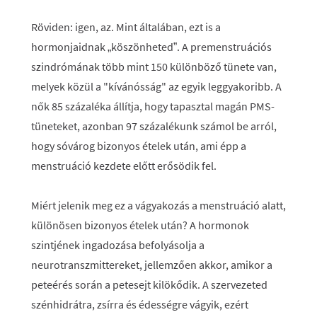
Röviden: igen, az. Mint általában, ezt is a
hormonjaidnak „köszönheted”. A premenstruációs
szindrómának több mint 150 különböző tünete van,
melyek közül a "kívánósság" az egyik leggyakoribb. A
nők 85 százaléka állítja, hogy tapasztal magán PMS-
tüneteket, azonban 97 százalékunk számol be arról,
hogy sóvárog bizonyos ételek után, ami épp a
menstruáció kezdete előtt erősödik fel.
Miért jelenik meg ez a vágyakozás a menstruáció alatt,
különösen bizonyos ételek után? A hormonok
szintjének ingadozása befolyásolja a
neurotranszmittereket, jellemzően akkor, amikor a
peteérés során a petesejt kilökődik. A szervezeted
szénhidrátra, zsírra és édességre vágyik, ezért