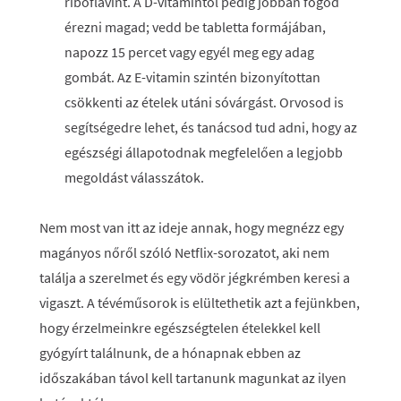
riboflavint. A D-vitamintól pedig jobban fogod
érezni magad; vedd be tabletta formájában,
napozz 15 percet vagy egyél meg egy adag
gombát. Az E-vitamin szintén bizonyítottan
csökkenti az ételek utáni sóvárgást. Orvosod is
segítségedre lehet, és tanácsod tud adni, hogy az
egészségi állapotodnak megfelelően a legjobb
megoldást válasszátok.
Nem most van itt az ideje annak, hogy megnézz egy
magányos nőről szóló Netflix-sorozatot, aki nem
találja a szerelmet és egy vödör jégkrémben keresi a
vigaszt. A tévéműsorok is elültethetik azt a fejünkben,
hogy érzelmeinkre egészségtelen ételekkel kell
gyógyírt találnunk, de a hónapnak ebben az
időszakában távol kell tartanunk magunkat az ilyen