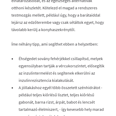
elhatározásodat, és az egészséges alternatívák
otthoni készletét. Kötelezd el magad a rendszeres
testmozgás mellett, például úgy, hogy a barátaiddal
lejársz az edzőterembe vagy csak sétáltok egyet, hogy
távolabb kerülj a konyhaszekrénytől.
Íme néhány tipp, ami segíthet ebben a helyzetben:
Éhségedet sovány fehérjékkel csillapítsd, melyek
egyensúlyban tartják a vércukorszintet, elősegítik
az inzulintermelést és segítenek elkerülni az
inzulinrezisztencia kialakulását.
A jóllakáshoz egyél több összetett szénhidrátot -
például teljes kiőrlésű lisztet, teljes kiőrlésű
gabonát, barna rizst, árpát, babot és lencsét
tartalmazó élelmiszert, - így kevesebb hely marad