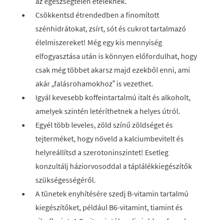
az egészségtelen ételeknek.
Csökkentsd étrendedben a finomított
szénhidrátokat, zsírt, sót és cukrot tartalmazó
élelmiszereket! Még egy kis mennyiség
elfogyasztása után is könnyen előfordulhat, hogy
csak még többet akarsz majd ezekből enni, ami
akár „falásrohamokhoz” is vezethet.
Igyál kevesebb koffeintartalmú italt és alkoholt,
amelyek szintén letéríthetnek a helyes útról.
Egyél több leveles, zöld színű zöldséget és
tejterméket, hogy növeld a kalciumbevitelt és
helyreállítsd a szerotoninszintet! Esetleg
konzultálj háziorvosoddal a táplálékkiegészítők
szükségességéről.
A tünetek enyhítésére szedj B-vitamin tartalmú
kiegészítőket, például B6-vitamint, tiamint és