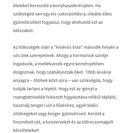
ételeket keresnéd a konyhaszekrényben. Ha
szükséged van egy kis cukorpótlásra, inkább édes
gyümölcsöket fogyassz, hogy átvészeld ezt az
időszakot.
Az édességek után a "kívánós lista" második helyén a
sós ízek szerepelnek. Ahogy a hormonok szintje
ingadozik, a mellékvesék egyre keményebben
dolgoznak, hogy szabályozzák őket. Több ásványi
anyagra – többek közt sóra – van szükségük, hogy
tudják tartani a lépést. Hogy ezt az igényt a
ropogtatnivalók fokozott fogyasztása nélkül tápláld,
használj tengeri sót a főzéshez, egyél lédús
zöldségeket vagy tenger gyümölcseit. Kerüld a
finomított sót, a konzerveket és az előrecsomagolt
készételeket!