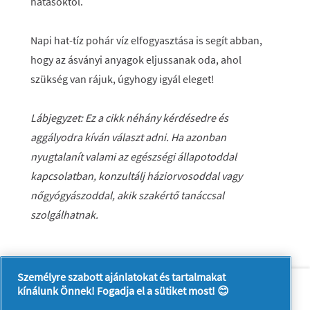
hatásoktól.
Napi hat-tíz pohár víz elfogyasztása is segít abban,
hogy az ásványi anyagok eljussanak oda, ahol
szükség van rájuk, úgyhogy igyál eleget!
Lábjegyzet:
Ez a cikk néhány kérdésedre és
aggályodra kíván választ adni. Ha azonban
nyugtalanít valami az egészségi állapotoddal
kapcsolatban, konzultálj háziorvosoddal vagy
nőgyógyászoddal, akik szakértő tanáccsal
szolgálhatnak.
Személyre szabott ajánlatokat és tartalmakat
Rólunk
Kapcsolatfelvétel
kínálunk Önnek! Fogadja el a sütiket most! 😊
A pg.com felkeresése