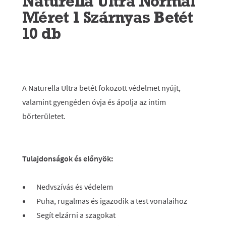
Naturella Ultra Normal
Méret 1 Szárnyas Betét
10 db
A Naturella Ultra betét fokozott védelmet nyújt,
valamint gyengéden óvja és ápolja az intim
bőrterületet.
Tulajdonságok és előnyök:
Nedvszívás és védelem
Puha, rugalmas és igazodik a test vonalaihoz
Segít elzárni a szagokat