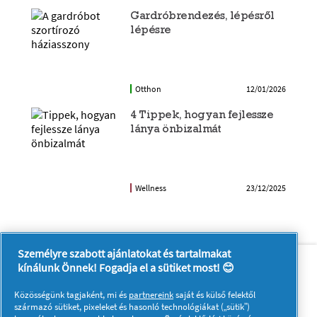
Gardróbrendezés, lépésről
lépésre
Otthon
12/01/2026
4 Tippek, hogyan fejlessze
lánya önbizalmát
Wellness
23/12/2025
Személyre szabott ajánlatokat és tartalmakat
Rólunk
Kapcsolatfelvétel
kínálunk Önnek! Fogadja el a sütiket most! 😊
A pg.com felkeresése
Közösségünk tagjaként, mi és
partnereink
saját és külső felektől
Kövessen minket:
származó sütiket, pixeleket és hasonló technológiákat („sütik”)