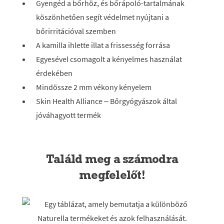
Gyengéd a bőrhöz, és bőrápoló-tartalmának
köszönhetően segít védelmet nyújtani a
bőrirritációval szemben
A kamilla ihlette illat a frissesség forrása
Egyesével csomagolt a kényelmes használat
érdekében
Mindössze 2 mm vékony kényelem
Skin Health Alliance – Bőrgyógyászok által
jóváhagyott termék
Találd meg a számodra
megfelelőt!