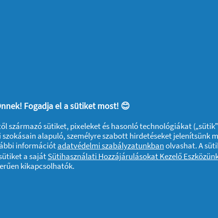
Betét, 40 Db
Ami érdekelhet
Gardróbrendezés,
4 
nnek! Fogadja el a sütiket most! 😊
lépésről lépésre
fe
ktől származó sütiket, pixeleket és hasonló technológiákat („sütik
ön
 szokásain alapuló, személyre szabott hirdetéseket jelenítsünk 
vábbi információt
adatvédelmi szabályzatunkban
olvashat. A süti
2026
Otthon
12/01/2026
Wel
ütiket a saját
Sütihasználati Hozzájárulásokat Kezelő Eszközün
zerűen kikapcsolhatók.