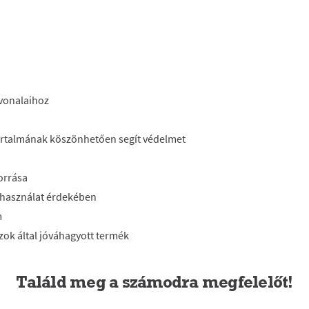
 vonalaihoz
artalmának köszönhetően segít védelmet
n
forrása
 használat érdekében
m
zok által jóváhagyott termék
Találd meg a számodra megfelelőt!