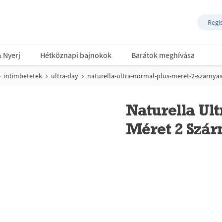
Regi
& Nyerj
Hétköznapi bajnokok
Barátok meghívása
intimbetetek
ultra-day
naturella-ultra-normal-plus-meret-2-szarnya
Naturella Ul
Méret 2 Szár