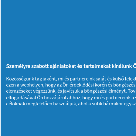
Kényelmetlen alvás a
Személyre szabott ajánlatokat és tartalmakat kínálunk Ö
menstruáció alatt?
Közösségünk tagjaként, mi és
partnereink
saját és külső fele
ezen a webhelyen, hogy az Ön érdeklődési körén és böngészési
elemzéseket végezzünk, és javítsuk a böngészési élményt. To
Wellness
25/03/
elfogadásával Ön hozzájárul ahhoz, hogy mi és partnereink a s
céloknak megfelelően használjuk, ahol a sütik bármikor egys