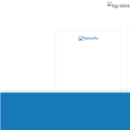
Naturella Ultra
Maxi Méret 3
Szárnyas Betét 8
db