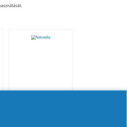
Naturella Ultra
Maxi Méret 3
Szárnyas Betét
16 db