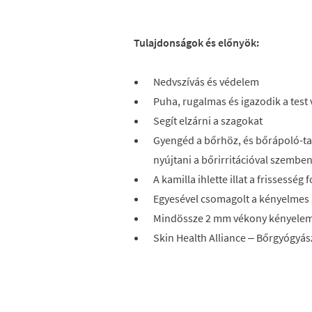
Tulajdonságok és előnyök:
Nedvszívás és védelem
Puha, rugalmas és igazodik a test
Segít elzárni a szagokat
Gyengéd a bőrhöz, és bőrápoló-t
nyújtani a bőrirritációval szembe
A kamilla ihlette illat a frissesség 
Egyesével csomagolt a kényelmes
Mindössze 2 mm vékony kényele
Skin Health Alliance – Bőrgyógyás