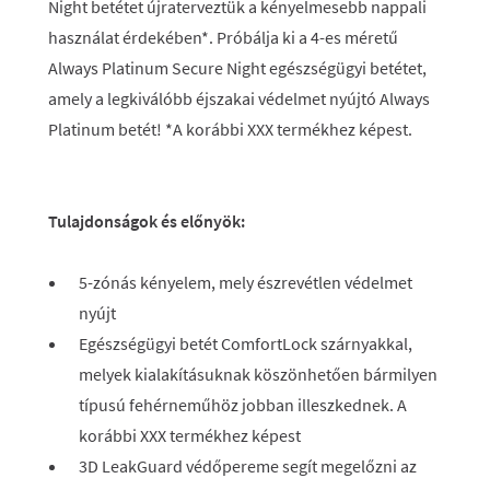
Night betétet újraterveztük a kényelmesebb nappali
használat érdekében*. Próbálja ki a 4-es méretű
Always Platinum Secure Night egészségügyi betétet,
amely a legkiválóbb éjszakai védelmet nyújtó Always
Platinum betét! *A korábbi XXX termékhez képest.
Tulajdonságok és előnyök:
5
-zónás kényelem, mely észrevétlen védelmet
nyújt
Egészségügyi betét ComfortLock szárnyakkal,
melyek kialakításuknak köszönhetően bármilyen
típusú fehérneműhöz jobban illeszkednek. A
korábbi XXX termékhez képest
3D LeakGuard védőpereme segít megelőzni az