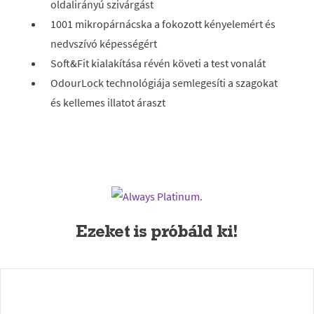
oldalirányú szivárgást
1001 mikropárnácska a fokozott kényelemért és
nedvszívó képességért
Soft&Fit kialakítása révén követi a test vonalát
OdourLock technológiája semlegesíti a szagokat
és kellemes illatot áraszt
Ezeket is próbáld ki!