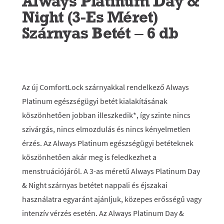
Always Platinum Day &
Night (3-Es Méret)
Szárnyas Betét – 6 db
Az új ComfortLock szárnyakkal rendelkező Always
Platinum egészségügyi betét kialakításának
köszönhetően jobban illeszkedik*, így szinte nincs
szivárgás, nincs elmozdulás és nincs kényelmetlen
érzés. Az Always Platinum egészségügyi betéteknek
köszönhetően akár meg is feledkezhet a
menstruációjáról. A 3-as méretű Always Platinum Day
& Night szárnyas betétet nappali és éjszakai
használatra egyaránt ajánljuk, közepes erősségű vagy
intenzív vérzés esetén. Az Always Platinum Day &