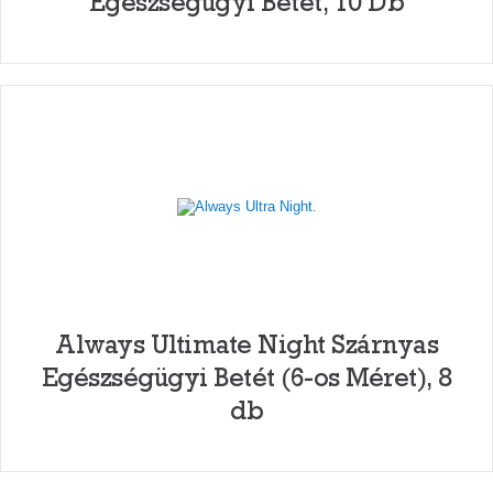
Egészségügyi Betét, 10 Db
Always Ultimate Night Szárnyas
Egészségügyi Betét (6-os Méret), 8
db