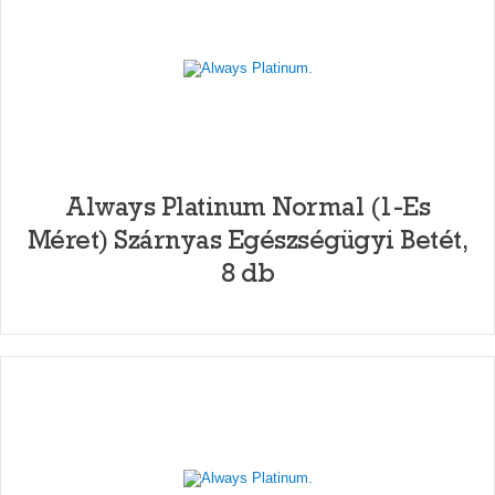
Always Platinum Normal (1-Es
Méret) Szárnyas Egészségügyi Betét,
8 db