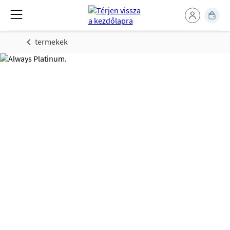
termekek