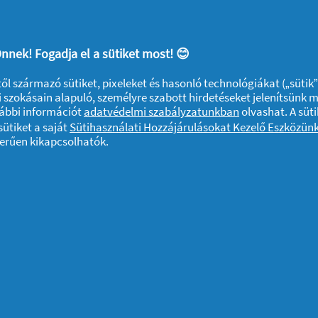
Ami érdekelhet
nnek! Fogadja el a sütiket most! 😊
Gardróbrendezés,
4 
ktől származó sütiket, pixeleket és hasonló technológiákat („sütik
 szokásain alapuló, személyre szabott hirdetéseket jelenítsünk 
lépésről lépésre
fe
vábbi információt
adatvédelmi szabályzatunkban
olvashat. A süti
ütiket a saját
Sütihasználati Hozzájárulásokat Kezelő Eszközün
ön
zerűen kikapcsolhatók.
2026
Otthon
12/01/2026
Wel