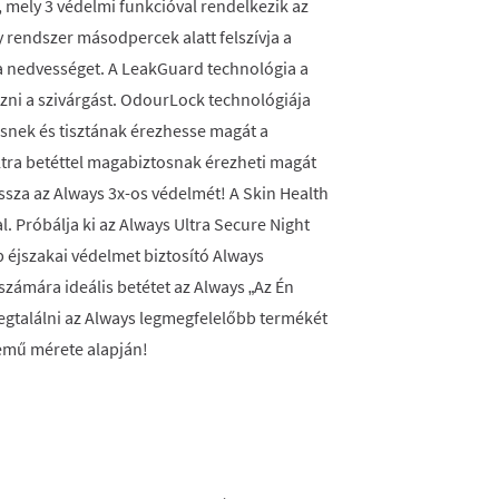
 mely 3 védelmi funkcióval rendelkezik az
y rendszer másodpercek alatt felszívja a
a a nedvességet. A LeakGuard technológia a
zni a szivárgást. OdourLock technológiája
ssnek és tisztának érezhesse magát a
Ultra betéttel magabiztosnak érezheti magát
ssza az Always 3x-os védelmét! A Skin Health
. Próbálja ki az Always Ultra Secure Night
b éjszakai védelmet biztosító Always
számára ideális betétet az Always „Az Én
egtalálni az Always legmegfelelőbb termékét
nemű mérete alapján!