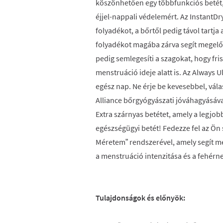
köszönhetően egy többfunkciós betét,
éjjel-nappali védelemért. Az InstantDr
folyadékot, a bőrtől pedig távol tartj
folyadékot magába zárva segít megelő
pedig semlegesíti a szagokat, hogy fri
menstruáció ideje alatt is. Az Always 
egész nap. Ne érje be kevesebbel, vála
Alliance bőrgyógyászati jóváhagyásával
Extra szárnyas betétet, amely a legjob
egészségügyi betét! Fedezze fel az Ön 
Méretem” rendszerével, amely segít m
a menstruáció intenzitása és a fehér
Tulajdonságok és előnyök: