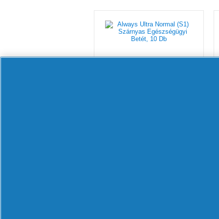
Always Ultra
Normal (S1)
Szárnyas
Egészségügyi
Betét, 10 Db