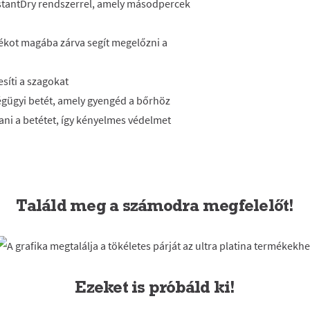
stantDry rendszerrel, amely másodpercek
ékot magába zárva segít megelőzni a
síti a szagokat
égügyi betét, amely gyengéd a bőrhöz
ani a betétet, így kényelmes védelmet
Találd meg a számodra megfelelőt!
Ezeket is próbáld ki!