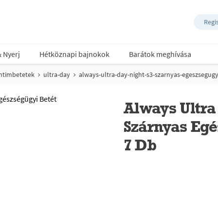
Regi
& Nyerj
Hétköznapi bajnokok
Barátok meghívása
intimbetetek
ultra-day
always-ultra-day-night-s3-szarnyas-egeszsegugy
Always Ultra
Szárnyas Egé
7 Db