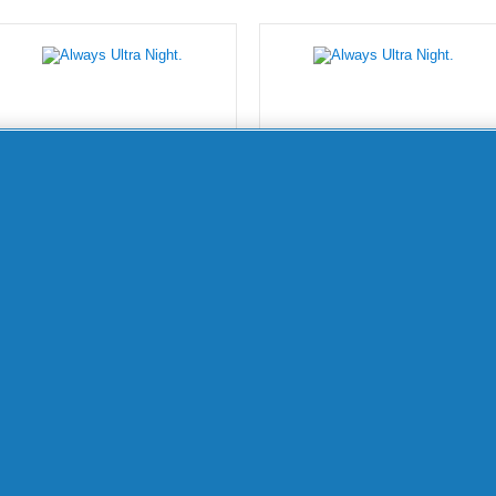
Always Ultra
Always Ultra
Secure Night (4-
Secure Night
es Méretű)
Extra (5-ös
Szárnyas Betét
Méretű)
Egészségügyi
Szárnyas Betét
Betét, 6 Db
Egészségügyi
Betét, 10 Db