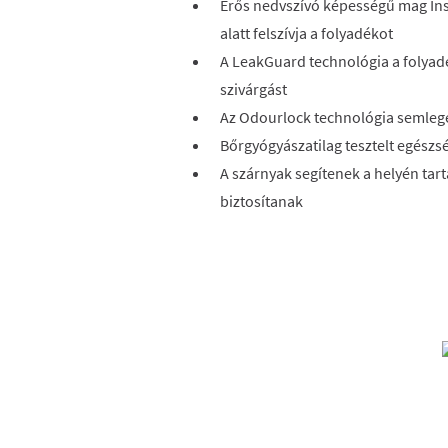
E
rős nedvszívó képességű mag In
alatt felszívja a folyadékot
A LeakGuard technológia a folyad
szivárgást
Az Odourlock technológia semlege
Bőrgyógyászatilag tesztelt egészs
A szárnyak segítenek a helyén tart
biztosítanak