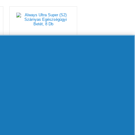
Always Ultra
Super (S2)
Szárnyas
Egészségügyi
Betét, 8 Db