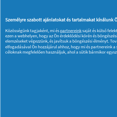
Személyre szabott ajánlatokat és tartalmakat kínálunk Ö
Kényelmetlen alvás a
Közösségünk tagjaként, mi és
partnereink
saját és külső fele
ezen a webhelyen, hogy az Ön érdeklődési körén és böngészési
menstruáció alatt?
elemzéseket végezzünk, és javítsuk a böngészési élményt. To
elfogadásával Ön hozzájárul ahhoz, hogy mi és partnereink a s
céloknak megfelelően használjuk, ahol a sütik bármikor egys
Wellness
25/03/
Rólunk P & G
Rólunk
Kapcsolatfelvétel
A pg.com felkeresése