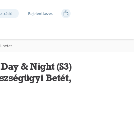
sztráció
Bejelentkezés
i-betet
 Day & Night (S3)
szségügyi Betét,