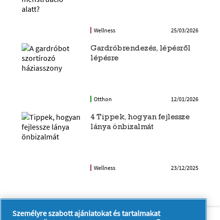
Wellness
25/03/2026
Gardróbrendezés, lépésről
lépésre
Otthon
12/01/2026
4 Tippek, hogyan fejlessze
lánya önbizalmát
Wellness
23/12/2025
Személyre szabott ajánlatokat és tartalmakat
Rólunk
Kapcsolatfelvétel