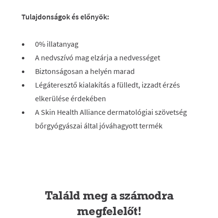
Tulajdonságok és előnyök:
0% illatanyag
A nedvszívó mag elzárja a nedvességet
Biztonságosan a helyén marad
Légáteresztő kialakítás a fülledt, izzadt érzés
elkerülése érdekében
A Skin Health Alliance dermatológiai szövetség
bőrgyógyászai által jóváhagyott termék
Találd meg a számodra
megfelelőt!