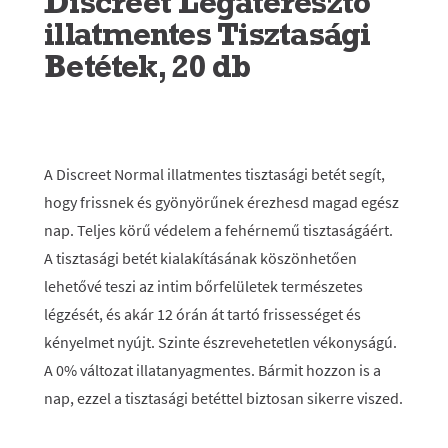
Discreet Légáteresztő
illatmentes Tisztasági
Betétek, 20 db
A Discreet Normal illatmentes tisztasági betét segít,
hogy frissnek és gyönyörűnek érezhesd magad egész
nap. Teljes körű védelem a fehérnemű tisztaságáért.
A tisztasági betét kialakításának köszönhetően
lehetővé teszi az intim bőrfelületek természetes
légzését, és akár 12 órán át tartó frissességet és
kényelmet nyújt. Szinte észrevehetetlen vékonyságú.
A 0% változat illatanyagmentes. Bármit hozzon is a
nap, ezzel a tisztasági betéttel biztosan sikerre viszed.