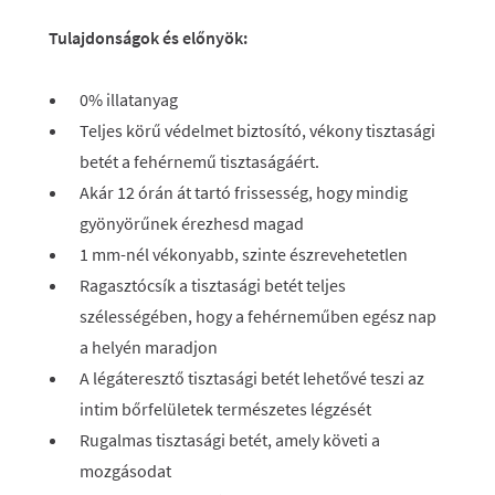
Tulajdonságok és előnyök:
0% illatanyag
Teljes körű védelmet biztosító, vékony tisztasági
betét a fehérnemű tisztaságáért.
Akár 12 órán át tartó frissesség, hogy mindig
gyönyörűnek érezhesd magad
1 mm-nél vékonyabb, szinte észrevehetetlen
Ragasztócsík a tisztasági betét teljes
szélességében, hogy a fehérneműben egész nap
a helyén maradjon
A légáteresztő tisztasági betét lehetővé teszi az
intim bőrfelületek természetes légzését
Rugalmas tisztasági betét, amely követi a
mozgásodat