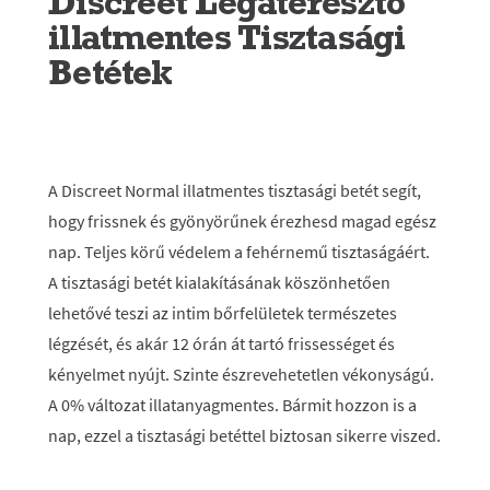
Discreet Légáteresztő
illatmentes Tisztasági
Betétek
A Discreet Normal illatmentes tisztasági betét segít,
hogy frissnek és gyönyörűnek érezhesd magad egész
nap. Teljes körű védelem a fehérnemű tisztaságáért.
A tisztasági betét kialakításának köszönhetően
lehetővé teszi az intim bőrfelületek természetes
légzését, és akár 12 órán át tartó frissességet és
kényelmet nyújt. Szinte észrevehetetlen vékonyságú.
A 0% változat illatanyagmentes. Bármit hozzon is a
nap, ezzel a tisztasági betéttel biztosan sikerre viszed.