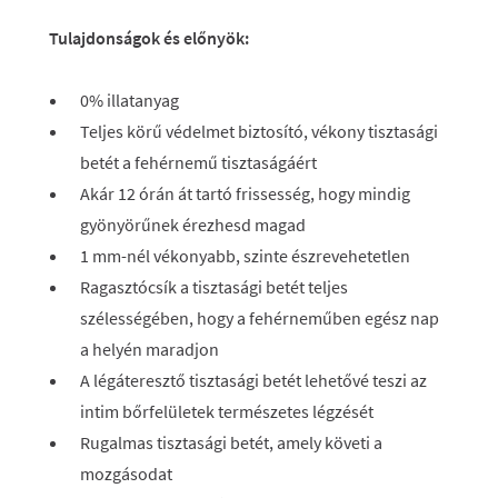
Tulajdonságok és előnyök:
0% illatanyag
Teljes körű védelmet biztosító, vékony tisztasági
betét a fehérnemű tisztaságáért
Akár 12 órán át tartó frissesség, hogy mindig
gyönyörűnek érezhesd magad
1 mm-nél vékonyabb, szinte észrevehetetlen
Ragasztócsík a tisztasági betét teljes
szélességében, hogy a fehérneműben egész nap
a helyén maradjon
A légáteresztő tisztasági betét lehetővé teszi az
intim bőrfelületek természetes légzését
Rugalmas tisztasági betét, amely követi a
mozgásodat