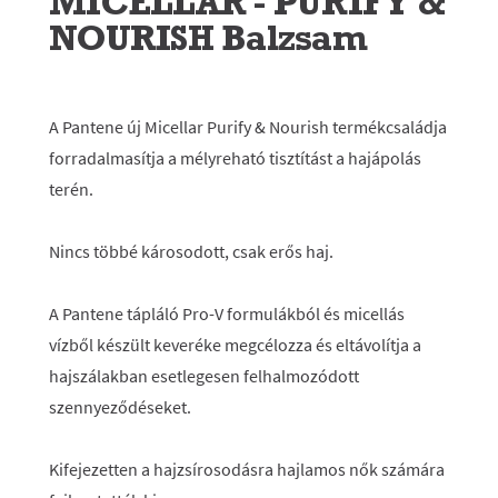
MICELLAR - PURIFY &
NOURISH Balzsam
A Pantene új Micellar Purify & Nourish termékcsaládja
forradalmasítja a mélyreható tisztítást a hajápolás
terén.
Nincs többé károsodott, csak erős haj.
A Pantene tápláló Pro-V formulákból és micellás
vízből készült keveréke megcélozza és eltávolítja a
hajszálakban esetlegesen felhalmozódott
szennyeződéseket.
Kifejezetten a hajzsírosodásra hajlamos nők számára