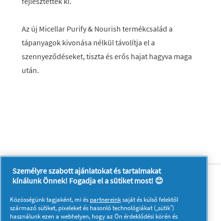
fejlesztették ki.
Az új Micellar Purify & Nourish termékcsalád a
tápanyagok kivonása nélkül távolítja el a
szennyeződéseket, tiszta és erős hajat hagyva maga
után.
Személyre szabott ajánlatokat és tartalmakat
Rólunk
Kapcsolatfelvétel
kínálunk Önnek! Fogadja el a sütiket most! 😊
A pg.com felkeresése
Közösségünk tagjaként, mi és
partnereink
saját és külső felektől
Kövessen minket:
származó sütiket, pixeleket és hasonló technológiákat („sütik”)
használunk ezen a webhelyen, hogy az Ön érdeklődési körén és