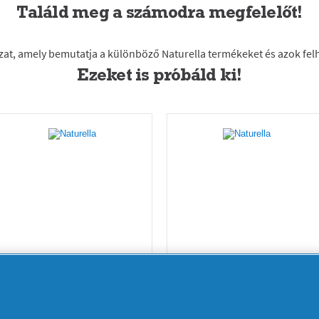
Találd meg a számodra megfelelőt!
Ezeket is próbáld ki!
Naturella Ultra
Naturella Ultra
Night Méret 4
Maxi Méret 3