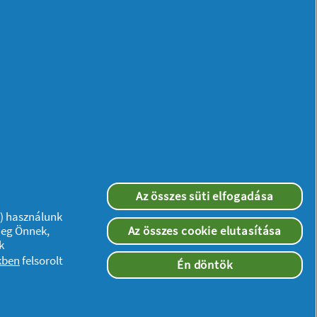
Méret 2
Szárnyas Betét
18 db
Tippek, hogyan
Az összes süti elfogadása
jlessze lánya
”) használunk
bizalmát
meg Önnek,
Az összes cookie elutasítása
k
lness
23/12/2025
kben
felsorolt
Én döntök