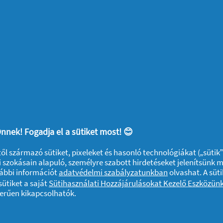
Szárnyas Betét 7
Szárnyas Betét
db
32 db
Ami érdekelhet
Gardróbrendezés,
4 
nnek! Fogadja el a sütiket most! 😊
lépésről lépésre
fe
ktől származó sütiket, pixeleket és hasonló technológiákat („sütik
ön
 szokásain alapuló, személyre szabott hirdetéseket jelenítsünk 
vábbi információt
adatvédelmi szabályzatunkban
olvashat. A süti
2026
Otthon
12/01/2026
Wel
ütiket a saját
Sütihasználati Hozzájárulásokat Kezelő Eszközün
zerűen kikapcsolhatók.