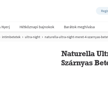
Regi
& Nyerj
Hétköznapi bajnokok
Barátok meghívása
intimbetetek
ultra-night
naturella-ultra-night-meret-4-szarnyas-bete
Naturella Ult
Szárnyas Bet