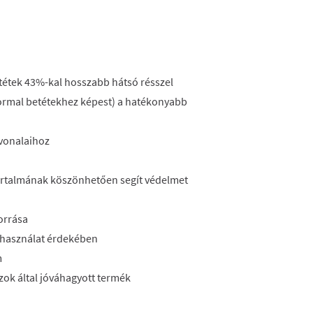
etétek 43%-kal hosszabb hátsó résszel
Normal betétekhez képest) a hatékonyabb
 vonalaihoz
artalmának köszönhetően segít védelmet
n
forrása
 használat érdekében
m
zok által jóváhagyott termék