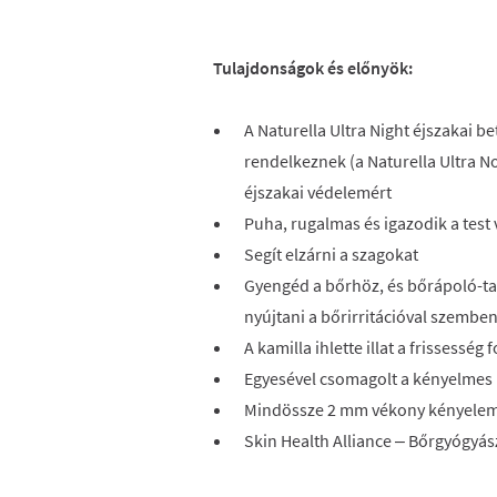
Tulajdonságok és előnyök:
A Naturella Ultra Night éjszakai b
rendelkeznek (a Naturella Ultra 
éjszakai védelemért
Puha, rugalmas és igazodik a test
Segít elzárni a szagokat
Gyengéd a bőrhöz, és bőrápoló-t
nyújtani a bőrirritációval szembe
A kamilla ihlette illat a frissesség 
Egyesével csomagolt a kényelmes
Mindössze 2 mm vékony kényele
Skin Health Alliance – Bőrgyógyás