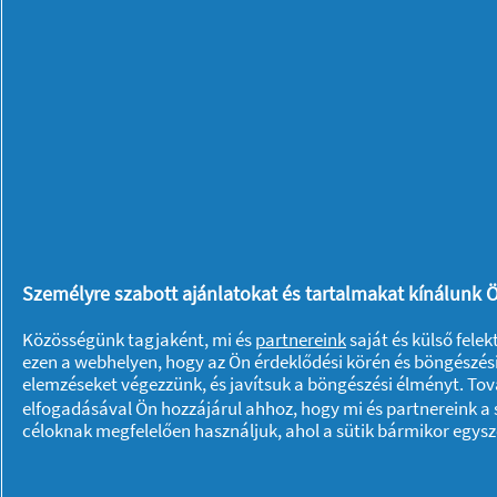
Szárnyas Betét
14 db
Kényelmetlen alvás a
Személyre szabott ajánlatokat és tartalmakat kínálunk Ö
menstruáció alatt?
Közösségünk tagjaként, mi és
partnereink
saját és külső fele
ezen a webhelyen, hogy az Ön érdeklődési körén és böngészési
elemzéseket végezzünk, és javítsuk a böngészési élményt. To
Wellness
25/03/
elfogadásával Ön hozzájárul ahhoz, hogy mi és partnereink a s
céloknak megfelelően használjuk, ahol a sütik bármikor egys