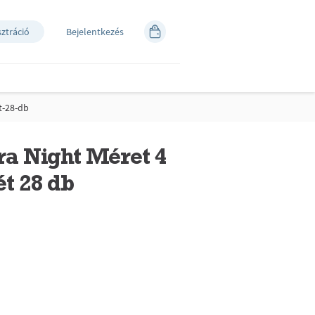
sztráció
Bejelentkezés
t-28-db
ra Night Méret 4
ét 28 db