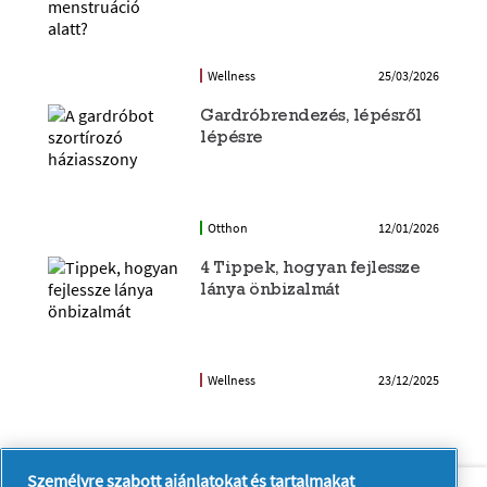
Wellness
25/03/2026
Gardróbrendezés, lépésről
lépésre
Otthon
12/01/2026
4 Tippek, hogyan fejlessze
lánya önbizalmát
Wellness
23/12/2025
Személyre szabott ajánlatokat és tartalmakat
Rólunk
Kapcsolatfelvétel