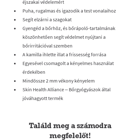
éjszakai védelemért
Puha, rugalmas és igazodik a test vonalaihoz
Segít elzárni a szagokat
Gyengéd a bőrhöz, és bőrápoló-tartalmának
köszönhetően segít védelmet nyújtani a
bőrirritációval szemben
A kamilla ihlette illat a frissesség forrása
Egyesével csomagolt a kényelmes használat
érdekében
Mindössze 2 mm vékony kényelem
Skin Health Alliance – Bőrgyógyászok által
jóváhagyott termék
Találd meg a számodra
megfelelőt!