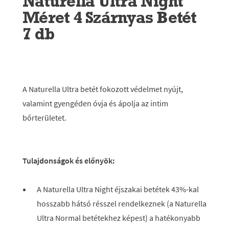
Naturella Ultra Night
Méret 4 Szárnyas Betét
7 db
A Naturella Ultra betét fokozott védelmet nyújt,
valamint gyengéden óvja és ápolja az intim
bőrterületet.
Tulajdonságok és előnyök:
A Naturella Ultra Night éjszakai betétek 43%-kal
hosszabb hátsó résszel rendelkeznek (a Naturella
Ultra Normal betétekhez képest) a hatékonyabb