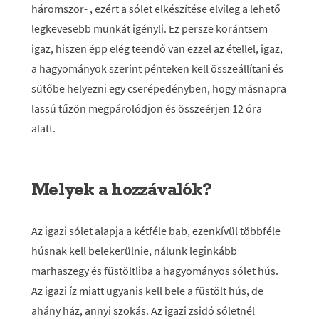
háromszor- , ezért a sólet elkészítése elvileg a lehető
legkevesebb munkát igényli. Ez persze korántsem
igaz, hiszen épp elég teendő van ezzel az étellel, igaz,
a hagyományok szerint pénteken kell összeállítani és
sütőbe helyezni egy cserépedényben, hogy másnapra
lassú tűzön megpárolódjon és összeérjen 12 óra
alatt.
Melyek a hozzávalók?
Az igazi sólet alapja a kétféle bab, ezenkívül többféle
húsnak kell belekerülnie, nálunk leginkább
marhaszegy és füstöltliba a hagyományos sólet hús.
Az igazi íz miatt ugyanis kell bele a füstölt hús, de
ahány ház, annyi szokás. Az igazi zsidó sóletnél