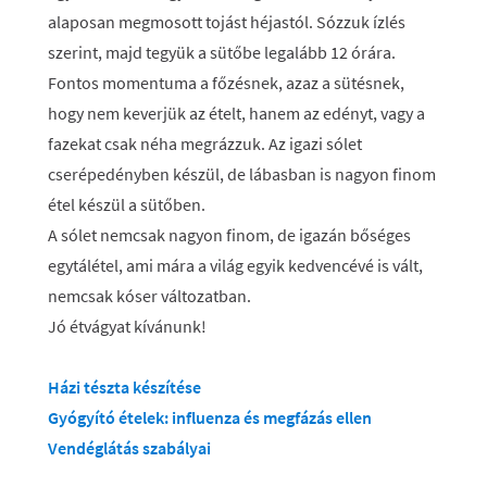
alaposan megmosott tojást héjastól. Sózzuk ízlés
szerint, majd tegyük a sütőbe legalább 12 órára.
Fontos momentuma a főzésnek, azaz a sütésnek,
hogy nem keverjük az ételt, hanem az edényt, vagy a
fazekat csak néha megrázzuk. Az igazi sólet
cserépedényben készül, de lábasban is nagyon finom
étel készül a sütőben.
A sólet nemcsak nagyon finom, de igazán bőséges
egytálétel, ami mára a világ egyik kedvencévé is vált,
nemcsak kóser változatban.
Jó étvágyat kívánunk!
Házi tészta készítése
Gyógyító ételek: influenza és megfázás ellen
Vendéglátás szabályai