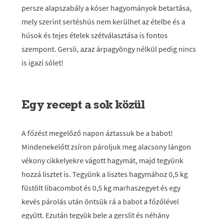
persze alapszabály a kóser hagyományok betartása,
mely szerint sertéshús nem kerülhet az ételbe és a
húsok és tejes ételek szétválasztása is fontos
szempont. Gersli, azaz árpagyöngy nélkül pedig nincs
is igazi sólet!
Egy recept a sok közül
A főzést megelőző napon áztassuk be a babot!
Mindenekelőtt zsíron pároljuk meg alacsony lángon
vékony cikkelyekre vágott hagymát, majd tegyünk
hozzá lisztet is. Tegyünk a lisztes hagymához 0,5 kg
füstölt libacombot és 0,5 kg marhaszegyet és egy
kevés párolás után öntsük rá a babot a főzőlével
együtt. Ezután tegyük bele a gerslit és néhány