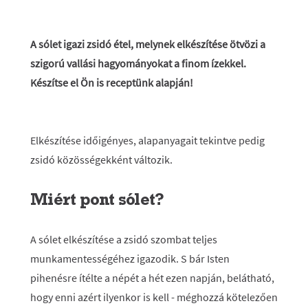
A sólet igazi zsidó étel, melynek elkészítése ötvözi a
szigorú vallási hagyományokat a finom ízekkel.
Készítse el Ön is receptünk alapján!
Elkészítése időigényes, alapanyagait tekintve pedig
zsidó közösségekként változik.
Miért pont sólet?
A sólet elkészítése a zsidó szombat teljes
munkamentességéhez igazodik. S bár Isten
pihenésre ítélte a népét a hét ezen napján, belátható,
hogy enni azért ilyenkor is kell - méghozzá kötelezően