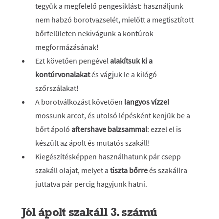
tegyük a megfelelő pengesiklást: használjunk
nem habzó borotvazselét, mielőtt a megtisztított
bőrfelületen nekivágunk a kontúrok
megformázásának!
Ezt követően pengével
alakítsuk ki a
kontúrvonalakat
és vágjuk le a kilógó
szőrszálakat!
A borotválkozást követően
langyos vízzel
mossunk arcot, és utolsó lépésként kenjük be a
bőrt ápoló
aftershave balzsammal
: ezzel el is
készült az ápolt és mutatós szakáll!
Kiegészítésképpen használhatunk pár csepp
szakáll olajat, melyet a
tiszta bőrre
és szakállra
juttatva pár percig hagyjunk hatni.
Jól ápolt szakáll 3. számú