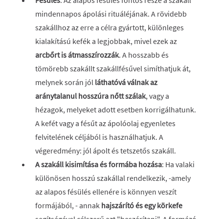
Fésülés
: Az alapos fésülés fontos része a szakáll
mindennapos ápolási rituáléjának. A rövidebb
szakállhoz az erre a célra gyártott, különleges
kialakítású kefék a legjobbak, mivel ezek az
arcbőrt is átmasszírozzák
. A hosszabb és
tömörebb szakállt szakállfésűvel simíthatjuk át,
melynek során jól
láthatóvá válnak az
aránytalanul hosszúra nőtt szálak
, vagy a
hézagok, melyeket adott esetben korrigálhatunk.
A kefét vagy a fésűt az ápolóolaj egyenletes
felvitelének céljából is használhatjuk. A
végeredmény: jól ápolt és tetszetős szakáll.
A szakáll kisimítása és formába hozása
: Ha valaki
különösen hosszú szakállal rendelkezik, -amely
az alapos fésülés ellenére is könnyen veszít
formájából, - annak
hajszárító és egy körkefe