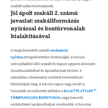
szakáll szálai kisimuljanak.
Jól ápolt szakáll 2. számú
javaslat: szakállformázás
nyírással és kontúrvonalak
kialakításával
A megnövesztett szakáll
rendszeres
nyírása
elengedhetetlen fontosságú: a hosszú
szőrszálakból álló szakáll és bajusz ugyanis könnyen
összekuszálódhat és ápolatlannak tűnhet. A
zabolátlan növekedést ismételt trimmeléssel
fékezhetjük meg. A három napos vagy ennél is
hosszabb arcszőrzetet például a
GILLETTE STYLER™
TÖBBFUNKCIÓS BOROTVÁVAL
vagy hasonló
eszközökkel varázsolhatjuk rendezetté. A borotva