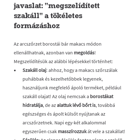
javaslat: "megszelídített
szakáll" a tökéletes
formázáshoz
Az arcszőrzet borostái bár makacs módon
ellenállhatnak, azonban van
megoldás
!
Megszelídítésük az alábbi lépésekkel történhet:
Szakáll olaj
: ahhoz, hogy a makacs szőrszálak
puhábbak és kezelhetőbbek legyenek,
használjunk megfelelő ápoló terméket, például
szakáll olajat! Az olaj nemcsak a
borostákat
hidratálja
, de az
alattuk lévő bőrt is
, továbbá
egészséges és ápolt külsőt nyújtanak az
arcszőrzetnek. Napi egy-két alkalommal
egyszerűen csak
masszírozzuk
át vele a szakállat!