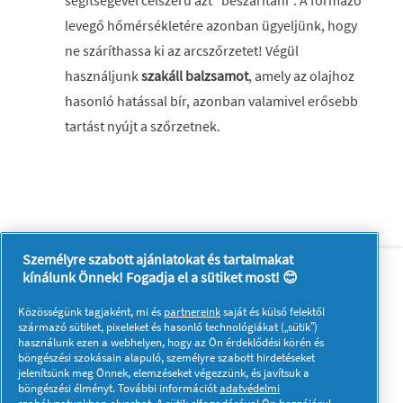
segítségével célszerű azt "beszárítani". A formázó
levegő hőmérsékletére azonban ügyeljünk, hogy
ne száríthassa ki az arcszőrzetet! Végül
használjunk
szakáll balzsamot
, amely az olajhoz
hasonló hatással bír, azonban valamivel erősebb
tartást nyújt a szőrzetnek.
Személyre szabott ajánlatokat és tartalmakat
Rólunk
Kapcsolatfelvétel
kínálunk Önnek! Fogadja el a sütiket most! 😊
A pg.com felkeresése
Közösségünk tagjaként, mi és
partnereink
saját és külső felektől
Kövessen minket:
származó sütiket, pixeleket és hasonló technológiákat („sütik”)
használunk ezen a webhelyen, hogy az Ön érdeklődési körén és
böngészési szokásain alapuló, személyre szabott hirdetéseket
jelenítsünk meg Önnek, elemzéseket végezzünk, és javítsuk a
böngészési élményt. További információt
adatvédelmi