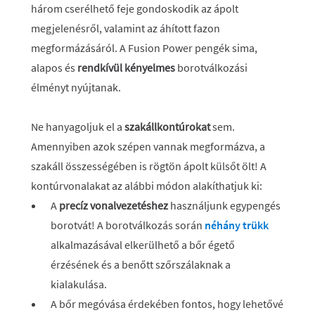
három cserélhető feje gondoskodik az ápolt
megjelenésről, valamint az áhított fazon
megformázásáról. A Fusion Power pengék sima,
alapos és
rendkívül kényelmes
borotválkozási
élményt nyújtanak.
Ne hanyagoljuk el a
szakállkontúrokat
sem.
Amennyiben azok szépen vannak megformázva, a
szakáll összességében is rögtön ápolt külsőt ölt! A
kontúrvonalakat az alábbi módon alakíthatjuk ki:
A
precíz vonalvezetéshez
használjunk egypengés
borotvát! A borotválkozás során
néhány trükk
alkalmazásával elkerülhető a bőr égető
érzésének és a benőtt szőrszálaknak a
kialakulása.
A bőr megóvása érdekében fontos, hogy lehetővé