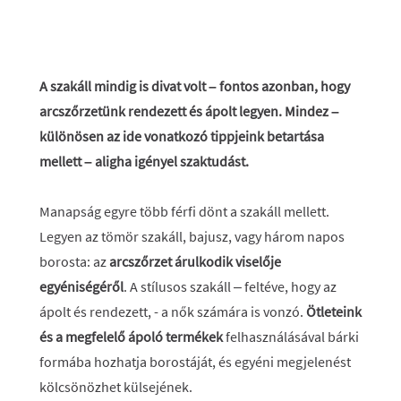
A szakáll mindig is divat volt – fontos azonban, hogy
arcszőrzetünk rendezett és ápolt legyen. Mindez –
különösen az ide vonatkozó tippjeink betartása
mellett – aligha igényel szaktudást.
Manapság egyre több férfi dönt a szakáll mellett.
Legyen az tömör szakáll, bajusz, vagy három napos
borosta: az
arcszőrzet árulkodik viselője
egyéniségéről
. A stílusos szakáll – feltéve, hogy az
ápolt és rendezett, - a nők számára is vonzó.
Ötleteink
és a megfelelő ápoló termékek
felhasználásával bárki
formába hozhatja borostáját, és egyéni megjelenést
kölcsönözhet külsejének.