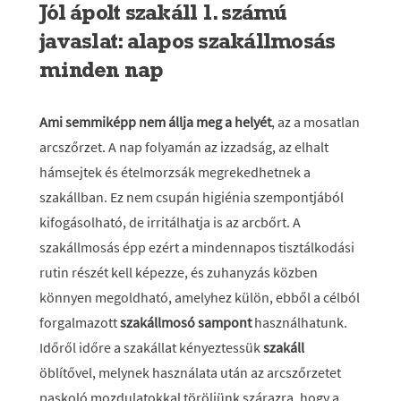
Jól ápolt szakáll 1. számú
javaslat: alapos szakállmosás
minden nap
Ami semmiképp nem állja meg a helyét
, az a mosatlan
arcszőrzet. A nap folyamán az izzadság, az elhalt
hámsejtek és ételmorzsák megrekedhetnek a
szakállban. Ez nem csupán higiénia szempontjából
kifogásolható, de irritálhatja is az arcbőrt. A
szakállmosás épp ezért a mindennapos tisztálkodási
rutin részét kell képezze, és zuhanyzás közben
könnyen megoldható, amelyhez külön, ebből a célból
forgalmazott
szakállmosó sampont
használhatunk.
Időről időre a szakállat kényeztessük
szakáll
öblítővel, melynek használata után az arcszőrzetet
paskoló mozdulatokkal töröljünk szárazra, hogy a