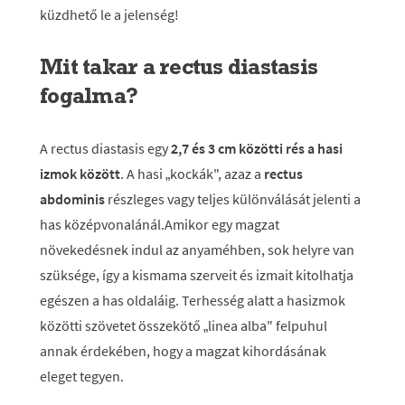
küzdhető le a jelenség!
Mit takar a rectus diastasis
fogalma?
A rectus diastasis egy
2,7 és 3 cm közötti rés a hasi
izmok között
. A hasi „kockák", azaz a
rectus
abdominis
részleges vagy teljes különválását jelenti a
has középvonalánál.Amikor egy magzat
növekedésnek indul az anyaméhben, sok helyre van
szüksége, így a kismama szerveit és izmait kitolhatja
egészen a has oldaláig. Terhesség alatt a hasizmok
közötti szövetet összekötő „linea alba" felpuhul
annak érdekében, hogy a magzat kihordásának
eleget tegyen.