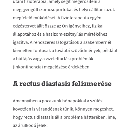
utáni fizioterápia, amely segít megerősíteni a
meggyengült izomcsoportokat és helyreállítani azok
megfelelő működését. A fizioterapeuta egyéni
edzéstervet állít össze az Ön igényeihez, fizikai
állapotához és a hasizom-szétnyílás mértékéhez
igazítva. A rendszeres látogatások a szakembernél
kiemelten fontosak a további szövődmények, például
a hátfájás vagy a vizelettartási problémák
(inkontinencia) megelőzése érdekében.
A rectus diastasis felismerése
Amennyiben a pocakunk hónapokkal a szülést
követően is várandósnak tűnik, könnyen megeshet,
hogy rectus diastasis áll a probléma hátterében. Íme,
az árulkodó jelek: