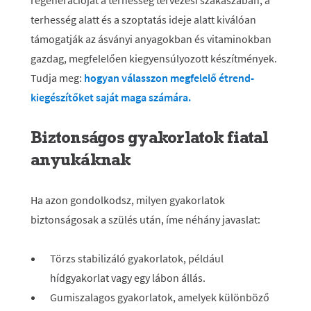
regenerációját a terhesség tervezési szakaszában, a
terhesség alatt és a szoptatás ideje alatt kiválóan
támogatják az ásványi anyagokban és vitaminokban
gazdag, megfelelően kiegyensúlyozott készítmények.
Tudja meg:
hogyan válasszon megfelelő étrend-
kiegészítőket saját maga számára.
Biztonságos gyakorlatok fiatal
anyukáknak
Ha azon gondolkodsz, milyen gyakorlatok
biztonságosak a szülés után, íme néhány javaslat:
Törzs stabilizáló gyakorlatok, például
hídgyakorlat vagy egy lábon állás.
Gumiszalagos gyakorlatok, amelyek különböző