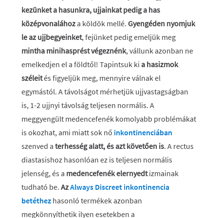
kezünket a hasunkra, ujjainkat pedig a has
középvonalához
a köldök mellé.
Gyengéden nyomjuk
le az ujjbegyeinket
, fejünket pedig emeljük meg
mintha minihasprést végeznénk
, vállunk azonban ne
emelkedjen el a földtől! Tapintsuk ki
a hasizmok
széleit
és figyeljük meg, mennyire válnak el
egymástól. A távolságot mérhetjük ujjvastagságban
is, 1-2 ujjnyi távolság teljesen normális. A
meggyengült medencefenék komolyabb problémákat
is okozhat, ami miatt sok nő
inkontinenciában
szenved a
terhesség alatt, és azt követően is
. A rectus
diastasishoz hasonlóan ez is teljesen normális
jelenség, és a
medencefenék elernyedt
izmainak
tudható be.
Az
Always Discreet inkontinencia
betéthez
hasonló termékek azonban
megkönnyíthetik ilyen esetekben a