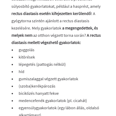
súlyosbító gyakorlatokat, például a hasprést, amely
rectus diastasis esetén kifejezetten kerülendő
! A
gyógytorna szintén ajánlott a rectus diastasis
kezelésére. Mely gyakorlatok
a megengedettek, és
melyek nem
az otthon végzett torna során?
A rectus
diastasis mellett végezhető gyakorlatok:
guggolás
kitörések
lépegetés (pattogás nélkül)
híd
gumiszalaggal végzett gyakorlatok
(szoba)kerékpározás
biciklizés hanyatt fekve
medencefenék gyakorlatok (pl. cicahát)
egyensúlygyakorlatok (egy lábon állás, oldalsó
alkartámasz)