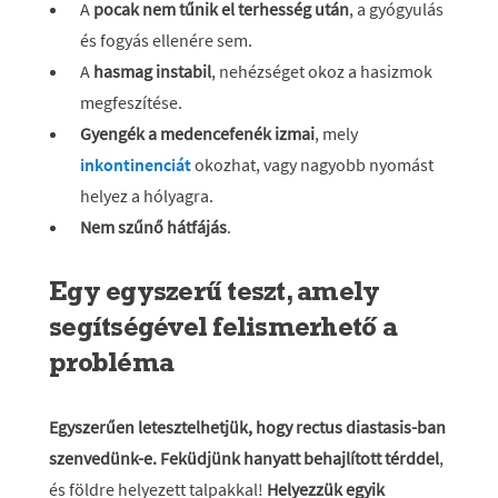
A
pocak nem tűnik el terhesség után
, a gyógyulás
és fogyás ellenére sem.
A
hasmag instabil
, nehézséget okoz a hasizmok
megfeszítése.
Gyengék a medencefenék izmai
, mely
inkontinenciát
okozhat, vagy nagyobb nyomást
helyez a hólyagra.
Nem szűnő hátfájás
.
Egy egyszerű teszt, amely
segítségével felismerhető a
probléma
Egyszerűen letesztelhetjük, hogy rectus diastasis-ban
szenvedünk-e. Feküdjünk hanyatt behajlított térddel
,
és földre helyezett talpakkal!
Helyezzük egyik