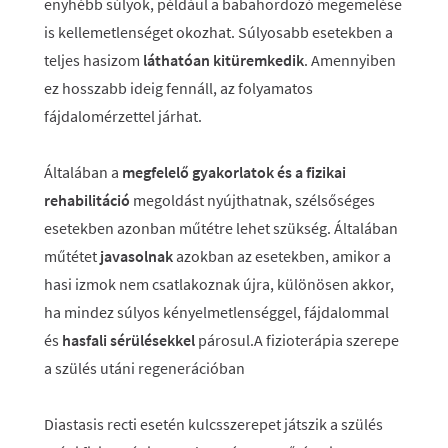
enyhébb súlyok, például a babahordozó megemelése
is kellemetlenséget okozhat. Súlyosabb esetekben a
teljes hasizom
láthatóan kitüremkedik
. Amennyiben
ez hosszabb ideig fennáll, az folyamatos
fájdalomérzettel járhat.
Általában a
megfelelő gyakorlatok és a fizikai
rehabilitáció
megoldást nyújthatnak, szélsőséges
esetekben azonban műtétre lehet szükség. Általában
műtétet
javasolnak
azokban az esetekben, amikor a
hasi izmok nem csatlakoznak újra, különösen akkor,
ha mindez súlyos kényelmetlenséggel, fájdalommal
és
hasfali sérülésekkel
párosul.A fizioterápia szerepe
a szülés utáni regenerációban
Diastasis recti esetén kulcsszerepet játszik a szülés