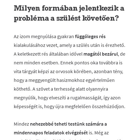
Milyen formában jelentkezik a
probléma a szülést követően?
Az izom megnyúlása gyakran
függőleges rés
kialakulásához vezet, amely a szülés után is érezhető.
A keletkezett rés általában idővel
magától bezárul
, de
nem minden esetben. Ennek pontos oka továbbra is
vita tárgyát képzi az orvosok körében, azonban tény,
hogy a meggyengült hasizmokhoz egyértelműen
köthető. A szövet a terhesség alatt olyannyira
megnyúlik, hogy elveszíti a rugalmasságát, így azon
képességét is, hogy újra megfelelően összehúzódjon.
Mindez
nehezebbé teheti testünk számára a
mindennapos feladatok elvégzését
is. Még az