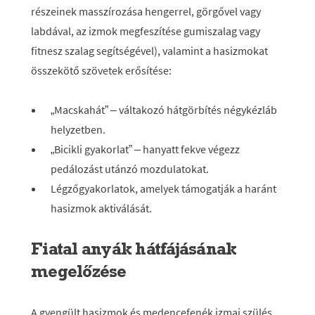
részeinek masszírozása hengerrel, görgővel vagy
labdával, az izmok megfeszítése gumiszalag vagy
fitnesz szalag segítségével), valamint a hasizmokat
összekötő szövetek erősítése:
„Macskahát” – váltakozó hátgörbítés négykézláb
helyzetben.
„Bicikli gyakorlat” – hanyatt fekve végezz
pedálozást utánzó mozdulatokat.
Légzőgyakorlatok, amelyek támogatják a haránt
hasizmok aktiválását.
Fiatal anyák hátfájásának
megelőzése
A gyengült hasizmok és medencefenék izmai szülés