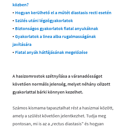
közben?
•
Hogyan kerülhető el a műtét diastasis recti esetén
•
Szülés utáni légzőgyakorlatok
•
Biztonságos gyakorlatok fiatal anyukáknak
•
Gyakorlatok a linea alba rugalmasságának
javítására
•
Fiatal anyák hátfájásának megelőzése
A hasizomrostok szétnyílása a váranadósságot
követően normális jelenség, melyet néhány célzott
gyakorlattal bárki könnyen kezelhet.
Számos kismama tapasztalhat rést a hasizmai között,
amely a szülést követően jelentkezhet. Tudja meg
pontosan, mi is az a „rectus diastasis" és hogyan