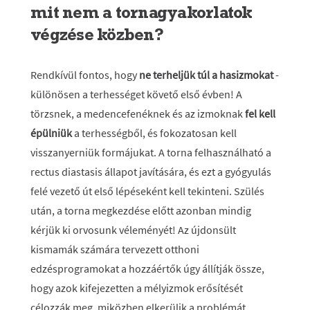
mit nem a tornagyakorlatok
végzése közben?
Rendkívül fontos, hogy
ne terheljük túl a hasizmokat
-
különösen a terhességet követő első évben! A
törzsnek, a medencefenéknek és az izmoknak
fel kell
épülniük
a terhességből, és fokozatosan kell
visszanyerniük formájukat. A torna felhasználható a
rectus diastasis állapot javítására, és ezt a gyógyulás
felé vezető út első lépéseként kell tekinteni. Szülés
után, a torna megkezdése előtt azonban mindig
kérjük ki orvosunk véleményét! Az újdonsült
kismamák számára tervezett otthoni
edzésprogramokat a hozzáértők úgy állítják össze,
hogy azok kifejezetten a mélyizmok erősítését
célozzák meg, miközben elkerülik a problémát