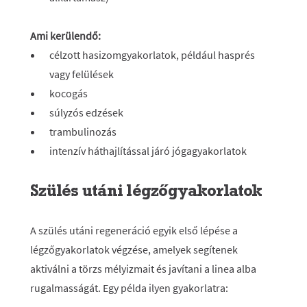
Ami kerülendő:
célzott hasizomgyakorlatok, például hasprés
vagy felülések
kocogás
súlyzós edzések
trambulinozás
intenzív háthajlítással járó jógagyakorlatok
Szülés utáni légzőgyakorlatok
A szülés utáni regeneráció egyik első lépése a
légzőgyakorlatok végzése, amelyek segítenek
aktiválni a törzs mélyizmait és javítani a linea alba
rugalmasságát. Egy példa ilyen gyakorlatra: