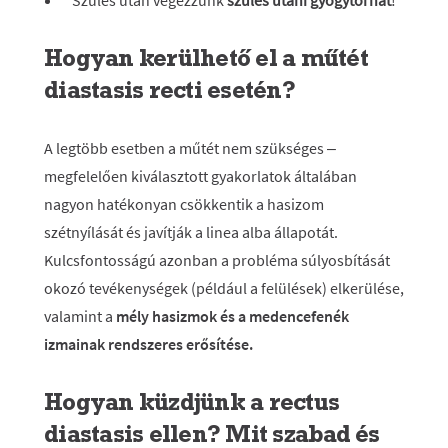
Szülés után végezzünk
szülés utáni gyógytornát
!
Hogyan kerülhető el a műtét
diastasis recti esetén?
A legtöbb esetben a műtét nem szükséges –
megfelelően kiválasztott gyakorlatok általában
nagyon hatékonyan csökkentik a hasizom
szétnyílását és javítják a linea alba állapotát.
Kulcsfontosságú azonban a probléma súlyosbítását
okozó tevékenységek (például a felülések) elkerülése,
valamint a
mély hasizmok és a medencefenék
izmainak rendszeres erősítése.
Hogyan küzdjünk a rectus
diastasis ellen? Mit szabad és