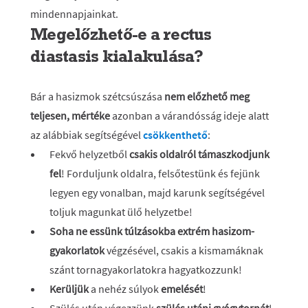
mindennapjainkat.
Megelőzhető-e a rectus
diastasis kialakulása?
Bár a hasizmok szétcsúszása
nem előzhető meg
teljesen, mértéke
azonban a várandósság ideje alatt
az alábbiak segítségével
csökkenthető
:
Fekvő helyzetből
csakis oldalról támaszkodjunk
fel
! Forduljunk oldalra, felsőtestünk és fejünk
legyen egy vonalban, majd karunk segítségével
toljuk magunkat ülő helyzetbe!
Soha ne essünk túlzásokba extrém hasizom-
gyakorlatok
végzésével, csakis a kismamáknak
szánt tornagyakorlatokra hagyatkozzunk!
Kerüljük
a nehéz súlyok
emelését
!