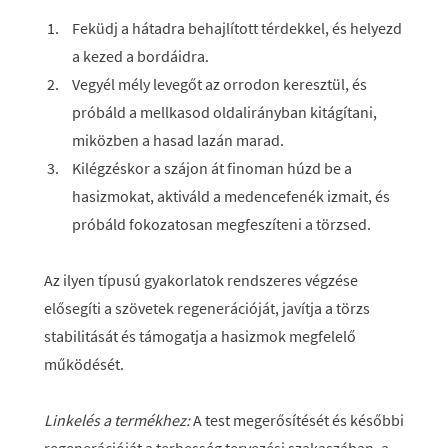
Feküdj a hátadra behajlított térdekkel, és helyezd
a kezed a bordáidra.
Vegyél mély levegőt az orrodon keresztül, és
próbáld a mellkasod oldalirányban kitágítani,
miközben a hasad lazán marad.
Kilégzéskor a szájon át finoman húzd be a
hasizmokat, aktiváld a medencefenék izmait, és
próbáld fokozatosan megfeszíteni a törzsed.
Az ilyen típusú gyakorlatok rendszeres végzése
elősegíti a szövetek regenerációját, javítja a törzs
stabilitását és támogatja a hasizmok megfelelő
működését.
Linkelés a termékhez:
A test megerősítését és későbbi