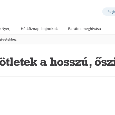
Regi
& Nyerj
Hétköznapi bajnokok
Barátok meghívása
zi-estekhez
tletek a hosszú, ősz