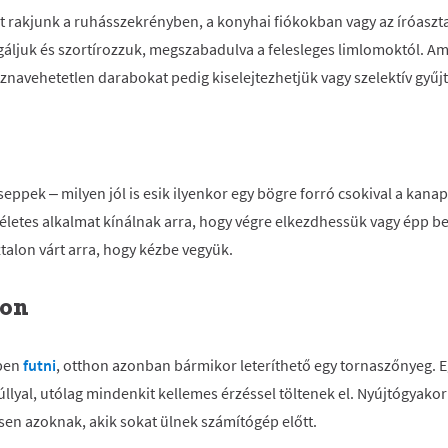
t rakjunk a ruhásszekrényben, a konyhai fiókokban vagy az íróaszta
gáljuk és szortírozzuk, megszabadulva a felesleges limlomoktól. Am
sznavehetetlen darabokat pedig kiselejtezhetjük vagy szelektív gyűj
ppek – milyen jól is esik ilyenkor egy bögre forró csokival a kan
életes alkalmat kínálnak arra, hogy végre elkezdhessük vagy épp 
talon várt arra, hogy kézbe vegyük.
hon
tben
futni
, otthon azonban bármikor leteríthető egy tornaszőnyeg. 
súllyal, utólag mindenkit kellemes érzéssel töltenek el. Nyújtógyako
en azoknak, akik sokat ülnek számítógép előtt.