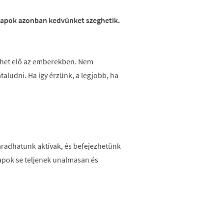
napok azonban kedvünket szeghetik.
ézhet elő az emberekben. Nem
aludni. Ha így érzünk, a legjobb, ha
maradhatunk aktívak, és befejezhetünk
apok se teljenek unalmasan és