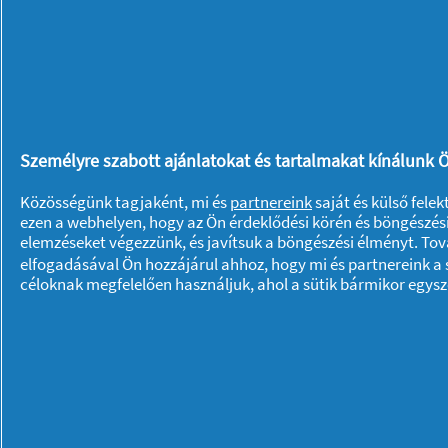
Egy forró fürdő és egy kis kényeztetés
szakítsunk időt! A legcélszerűbb mind
próbáljunk ki különböző kozmetikai t
avokádó kivonattal készül.
Őszi lehangoltság elle
Személyre szabott ajánlatokat és tartalmakat kínálunk Ö
Közösségünk tagjaként, mi és
partnereink
saját és külső fele
Reméljük, önt is sikerült meggyőznünk 
ezen a webhelyen, hogy az Ön érdeklődési körén és böngészési
elemzéseket végezzünk, és javítsuk a böngészési élményt. To
küzdelmet, ha aktívak maradunk. Még h
elfogadásával Ön hozzájárul ahhoz, hogy mi és partnereink a s
az egészségünkre és immunrendszerünk
céloknak megfelelően használjuk, ahol a sütik bármikor egys
eltöltött idő után. Az
őszi esték már d
és elfoglaltságokra kínál alkalmat, m