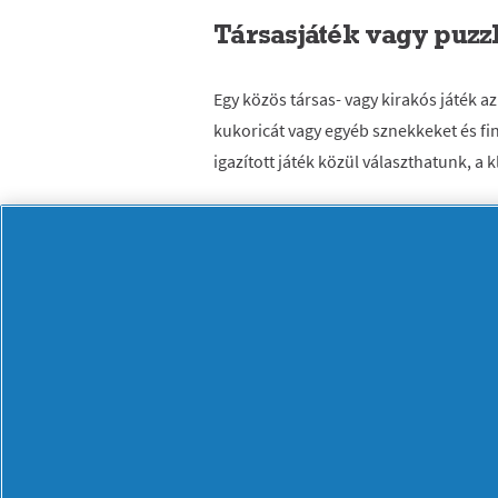
Társasjáték vagy puzz
Egy közös társas- vagy kirakós játék a
kukoricát vagy egyéb sznekkeket és fi
igazított játék közül választhatunk, a 
Otthoni sütés-főzés
Ki ne szeretné a frissen sült kenyér v
lakásban gyertyafény és hangulatos ze
kenyér – különösen, ha kovásszal készü
bevonhatjuk a konyhai feladatokba, a
Kozmetika és testápol