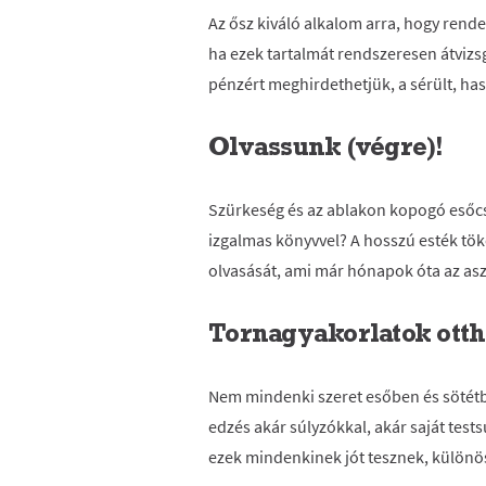
Az ősz kiváló alkalom arra, hogy rende
ha ezek tartalmát rendszeresen átvizs
pénzért meghirdethetjük, a sérült, ha
Olvassunk (végre)!
Szürkeség és az ablakon kopogó esőcse
izgalmas könyvvel? A hosszú esték tök
olvasását, ami már hónapok óta az asz
Tornagyakorlatok ott
Nem mindenki szeret esőben és söté
edzés akár súlyzókkal, akár saját test
ezek mindenkinek jót tesznek, különös