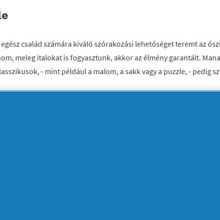
le
z egész család számára kiváló szórakozási lehetőséget teremt az ősz
nom, meleg italokat is fogyasztunk, akkor az élmény garantált. Ma
klasszikusok, - mint például a malom, a sakk vagy a puzzle, - pedig s
agy sütemények illatát? A fagyos, hideg hónapokban meg pláne! Süví
neszó mellett melengető finomságok készülnek. Nemcsak az illatok
l, – még egészséges is, és az egész család örömére szolgál. Arról 
kik örömmel állnak be mellénk kuktának!
ás