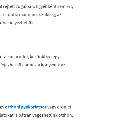
l rejtett zugaiban. Egyébként sem árt,
ire többé már nincs szükség, azt
tőbe helyezhetjük.
apéra kucorodni, kezünkben egy
befejezhessük annak a könyvnek az
Egy
otthoni gyakorlatsor
vagy erőnléti
rlatokat is bátran végezhetünk otthon,