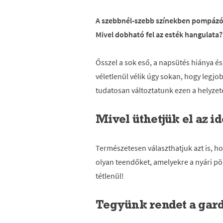
A szebbnél-szebb színekben pompázó 
Mivel dobható fel az esték hangulata
Ősszel a sok eső, a napsütés hiánya é
véletlenül vélik úgy sokan, hogy legjo
tudatosan változtatunk ezen a helyzet
Mivel üthetjük el az id
Természetesen választhatjuk azt is, h
olyan teendőket, amelyekre a nyári pö
tétlenül!
Tegyünk rendet a gard