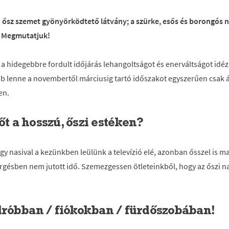
ősz szemet gyönyörködtető látvány; a szürke, esős és borongós 
? Megmutatjuk!
s a hidegebbre fordult időjárás lehangoltságot és enerváltságot id
bb lenne a novembertől márciusig tartó időszakot egyszerűen csak át
en.
őt a hosszú, őszi estéken?
ogy nasival a kezünkben leülünk a televízió elé, azonban ősszel is 
rgésben nem jutott idő. Szemezgessen ötleteinkből, hogy az őszi n
róbban / fiókokban / fürdőszobában!