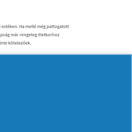
i estéken. Ha mellé még pattogatott
napság már rengeteg életkorhoz
zinte kötelezőek.
thet a szél odakinn, ha benn a
nak örülhetünk, de a házilag gyártott
nem beszélve, hogy a gyerekeket is