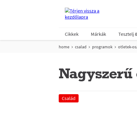
Cikkek
Márkák
Tesztelj 
home
csalad
programok
otletek-os
Nagyszerű ö
Család