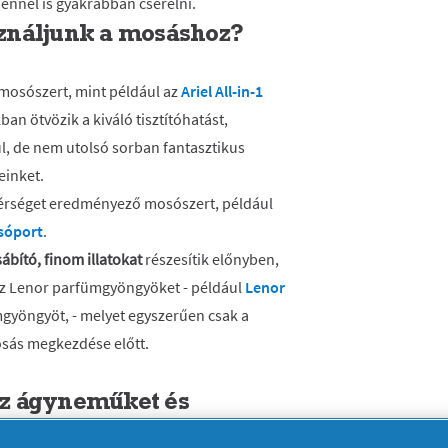
 ennél is gyakrabban cserélni.
ználjunk a mosáshoz?
 mosószert, mint például az
Ariel All-in-1
an ötvözik a kiváló tisztítóhatást,
ül, de nem utolsó sorban fantasztikus
einket.
hérséget eredményező mosószert, például
sóport
.
ábító, finom illatokat
részesítik előnyben,
oz Lenor parfümgyöngyöket - például
Lenor
yöngyöt, - melyet egyszerűen csak a
sás megkezdése előtt.
z ágyneműket és