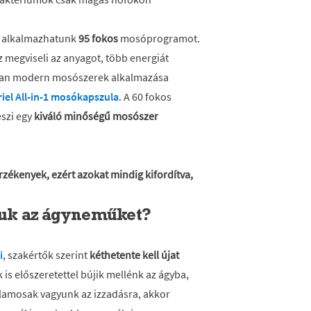
z alkalmazhatunk
95 fokos
mosóprogramot.
 megviseli az anyagot, több energiát
olyan modern mosószerek alkalmazása
riel All-in-1 mosókapszula
. A 60 fokos
szi egy
kiváló minőségű mosószer
zékenyek, ezért azokat mindig kifordítva,
uk az ágyneműket?
i
, szakértők szerint
kéthetente kell újat
s előszeretettel bújik mellénk az ágyba,
ajlamosak vagyunk az izzadásra, akkor