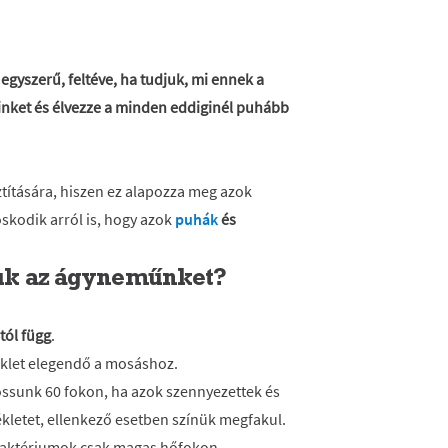
 egyszerű, feltéve, ha tudjuk, mi ennek a
inket és élvezze a minden eddiginél puhább
títására, hiszen ez alapozza meg azok
doskodik arról is, hogy azok
puhák
és
uk az ágyneműnket?
tól függ
.
klet elegendő a mosáshoz.
ssunk 60 fokon, ha azok szennyezettek és
kletet, ellenkező esetben színük megfakul.
baktériumok csak magas hőfokon