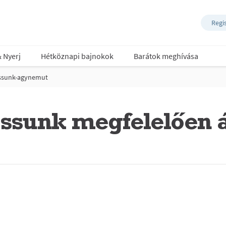
Regi
& Nyerj
Hétköznapi bajnokok
Barátok meghívása
ssunk-agynemut
ssunk megfelelően 