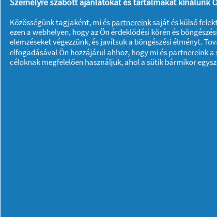
Személyre szabott ajánlatokat és tartalmakat kínálunk Ö
Noha egy szépen bevetett és letaka
Közösségünk tagjaként, mi és
partnereink
saját és külső fele
azonban a baktériumok is imádnak 
ezen a webhelyen, hogy az Ön érdeklődési körén és böngészési
semmivel nem fedjük le az ágynem
elemzéseket végezzünk, és javítsuk a böngészési élményt. To
napközben kiterítjük
!
elfogadásával Ön hozzájárul ahhoz, hogy mi és partnereink a s
céloknak megfelelően használjuk, ahol a sütik bármikor egys
Használjunk
matracvédő huzatot
!
segít meghosszabbítani az ágymat
Megfázás vagy egyéb fertőzéses 
húzzunk tiszta ágyneműt!
Rólunk P & G
Rólunk
Kapcsolatfelvétel