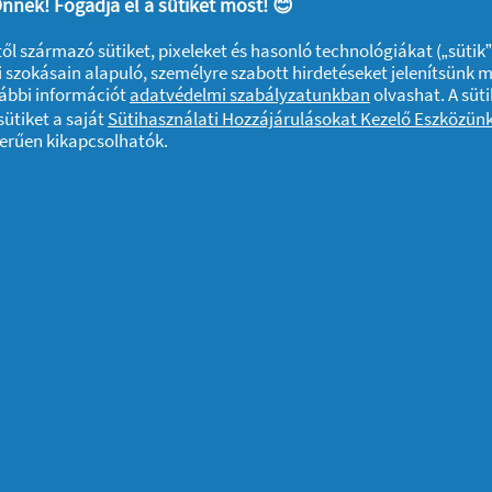
nnek! Fogadja el a sütiket most! 😊
rt ágy esztétikailag jobb képet mutat,
ktől származó sütiket, pixeleket és hasonló technológiákat („sütik
a takaró alá befészkelni. Jobb ezért, ha
 szokásain alapuló, személyre szabott hirdetéseket jelenítsünk 
űnket, és a paplant az
ágy végére lógatva
vábbi információt
adatvédelmi szabályzatunkban
olvashat. A süti
ütiket a saját
Sütihasználati Hozzájárulásokat Kezelő Eszközün
zerűen kikapcsolhatók.
 A matraccal ellentétben ez kimosható, és
rac élettartamát.
megbetegedések után minden esetben