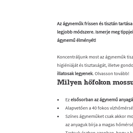
Az ágyneműk frissen és tisztán tartása
legjobb módszere. Ismerje meg tippje
ágynemű élményét!
Koncentráljunk most az ágyneműk tisz
higiéniáját és tisztaságát, illetve gon
illatosak legyenek
. Olvasson tovább!
Milyen hőfokon moss
Ez
elsősorban az ágynemű anyagá
Alapvetően a 40 fokos vízhőmérsé
Színes ágyneműket csak akkor mo
az anyaguk bírja a magas hőmérsé
Tartsuk észben azonban, hogy a 