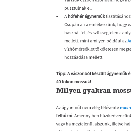
pusztulnak el.
A
hófehér ágyneműk
tisztításáho
Csupán arra emlékezzünk, hogy ez
használ fel, és szükségtelen az 
mellett, mint amilyen például az
A
vízhőmérséklet tökéletesen megte
hozzáadása mellett.
Tipp: A vászonból készült ágyneműk ér
40 fokon mossuk!
Milyen gyakran moss
Az ágyneműt nem elég félévente
mosn
felhúzni
. Amennyiben házikedvencünk i
vagy ha meztelenül alszunk, illetve h