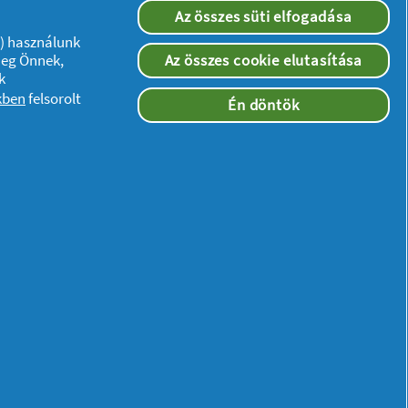
Az összes süti elfogadása
”) használunk
meg Önnek,
Az összes cookie elutasítása
k
kben
felsorolt
Én döntök
Kövessen minket: