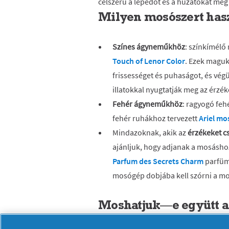
célszerű a lepedőt és a huzatokat még
Milyen mosószert has
Színes ágyneműkhöz
: színkímélő
Touch of Lenor Color
. Ezek magukb
frissességet és puhaságot, és vég
illatokkal nyugtatják meg az érzék
Fehér ágyneműkhöz
: ragyogó fe
fehér ruhákhoz tervezett
Ariel mo
Mindazoknak, akik az
érzékeket cs
ajánljuk, hogy adjanak a mosásh
Parfum des Secrets Charm
parfümg
mosógép dobjába kell szórni a mo
Moshatjuk—e együtt a
lepedőket?