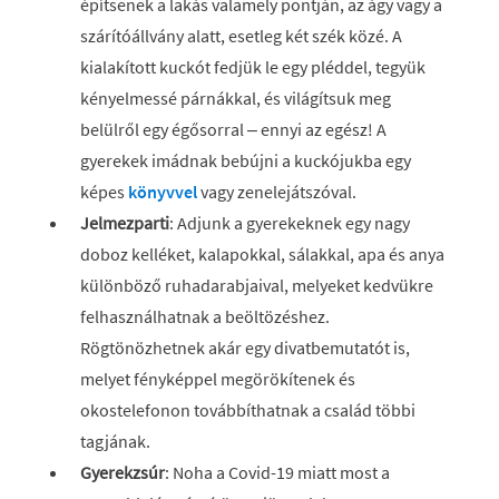
építsenek a lakás valamely pontján, az ágy vagy a
szárítóállvány alatt, esetleg két szék közé. A
kialakított kuckót fedjük le egy pléddel, tegyük
kényelmessé párnákkal, és világítsuk meg
belülről egy égősorral – ennyi az egész! A
gyerekek imádnak bebújni a kuckójukba egy
képes
könyvvel
vagy zenelejátszóval.
Jelmezparti
: Adjunk a gyerekeknek egy nagy
doboz kelléket, kalapokkal, sálakkal, apa és anya
különböző ruhadarabjaival, melyeket kedvükre
felhasználhatnak a beöltözéshez.
Rögtönözhetnek akár egy divatbemutatót is,
melyet fényképpel megörökítenek és
okostelefonon továbbíthatnak a család többi
tagjának.
Gyerekzsúr
: Noha a Covid-19 miatt most a