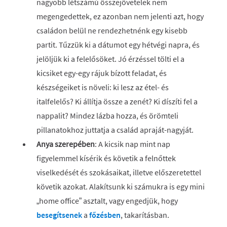
nagyobb létszámú összejövetelek nem
megengedettek, ez azonban nem jelenti azt, hogy
családon belül ne rendezhetnénk egy kisebb
partit. Tűzzük ki a dátumot egy hétvégi napra, és
jelöljük ki a felelősöket. Jó érzéssel tölti el a
kicsiket egy-egy rájuk bízott feladat, és
készségeiket is növeli: ki lesz az étel- és
italfelelős? Ki állítja össze a zenét? Ki díszíti fel a
nappalit? Mindez lázba hozza, és örömteli
pillanatokhoz juttatja a család apraját-nagyját.
Anya szerepében
: A kicsik nap mint nap
figyelemmel kísérik és követik a felnőttek
viselkedését és szokásaikat, illetve előszeretettel
követik azokat. Alakítsunk ki számukra is egy mini
„home office” asztalt, vagy engedjük, hogy
besegítsenek
a
főzésben
, takarításban.