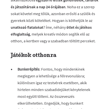
alkalmazkodva
egyszerre lettek gondviselők, tanárok
és játszótársak a nap 24 órájában
. Noha ez a szerep
sokat követel meg tőlük, azonban erősíti a szülők és
gyerekek közti köteléket. Hogyan is köthetjük le az
unatkozó fiatalokat
? Íme, néhány
ötlet és játékos
elfoglaltság
, melyek kreatív módon segítik elő az
otthon, a kertben vagy a szabadban töltött perceket.
Játékok otthonra
Bunkerépítés
: Fontos, hogy mindenkinek
meglegyen a lehetősége a félrevonulásra;
különösen igaz ez testvérek esetében, akik
hirtelen minden szabadidejüket kénytelenek
most együtt tölteni. Az összeveszés
elkerülhetetlen. Engedjük, hogy bunkert