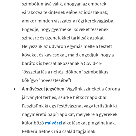
szimbólumává válik, ahogyan az emberek
várakozva tekintenek elébe az időszaknak,
amikor minden visszatér a régi kerékvágásba.
Engedje, hogy gyermekei köveket fessenek
színesre és üzenetekkel tarkítsák azokat.
Helyezzük az udvaron egymás mellé a festett
köveket és kavicsokat, majd engedjük, hogy a
barátok is becsatlakozzanak a Covid-19
“összetartás a nehéz időkben” szimbolikus
kőkígyó “növesztésébe”!
A művészet jegyében
: Vigyünk színeket a Corona
járványtól terhes, szürke hétköznapokba!
Feszítsünk ki egy festővásznat vagy terítsünk ki
nagyméretű papírlapokat, melyekre a gyerekek
különböző
művészi
alkotásokat pingálhatnak.
Felkerülhetnek rá a család tagjainak