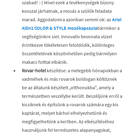
szabad! :-) Mivel ezek a tevékenységek bizony
kosszal járhatnak, a mosás a szülők feladata
marad. Aggodalomra azonban semmi ok: az
Ariel
Allin1 COLOR & STYLE mosókapszula
bármikor a
segítségünkre siet. Innovatív bevonata vízzel
érintkezve tökéletesen feloldódik, különleges
összetételének köszönhetően pedig bármilyen
makacs folttal elbánik.
Rovar-
hotel
készítése: a melegebb hónapokban a
vadméhek és más rovarok boldogan költöznek
be az általunk készített „otthonukba“, amely a
természetben veszélybe került. Beszéljünk erről a
kicsiknek és építsünk a rovarok számára egy kis
kaptárat, melyet bárhol elhelyezhetünk és
megfigyelhetünk a kertben. Az elkészítéséhez
használjunk fel természetes alapanyagokat,