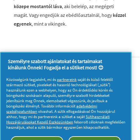
közepe mostantól láva
, aki belelép, az megégeti
magát. Vagy engedjük az ebédlőasztalnál, hogy
kézzel
egyenek
, mint a vikingek.
Személyre szabott ajánlatokat és tartalmakat
Rólunk
Kapcsolatfelvétel
kínálunk Önnek! Fogadja el a sütiket most! 😊
A pg.com felkeresése
Közösségünk tagjaként, mi és
partnereink
saját és külső felektől
Kövessen minket:
származó sütiket, pixeleket és hasonló technológiákat („sütik”)
használunk ezen a webhelyen, hogy az Ön érdeklődési körén és
böngészési szokásain alapuló, személyre szabott hirdetéseket
jelenítsünk meg Önnek, elemzéseket végezzünk, és javítsuk a
böngészési élményt. További információt
adatvédelmi
szabályzatunkban
olvashat. A sütik elfogadásával Ön hozzájárul
ahhoz, hogy mi és partnereink a sütiket a saját
Sütihasználati
Hozzájárulásokat Kezelő Eszközünkben
felsorolt céloknak megfelelően
Adataim
Adatvédelmi közlemény
használjuk, ahol a sütik bármikor egyszerűen kikapcsolhatók.
A sütik használatáról
Felhasználási feltételek