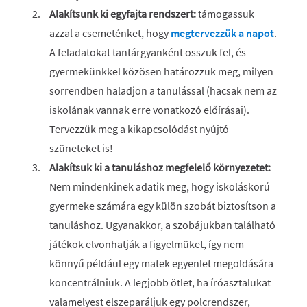
Alakítsunk ki egyfajta rendszert:
támogassuk
azzal a csemeténket, hogy
megtervezzük a napot
.
A feladatokat tantárgyanként osszuk fel, és
gyermekünkkel közösen határozzuk meg, milyen
sorrendben haladjon a tanulással (hacsak nem az
iskolának vannak erre vonatkozó előírásai).
Tervezzük meg a kikapcsolódást nyújtó
szüneteket is!
Alakítsuk ki a tanuláshoz megfelelő környezetet:
Nem mindenkinek adatik meg, hogy iskoláskorú
gyermeke számára egy külön szobát biztosítson a
tanuláshoz. Ugyanakkor, a szobájukban található
játékok elvonhatják a figyelmüket, így nem
könnyű például egy matek egyenlet megoldására
koncentrálniuk. A legjobb ötlet, ha íróasztalukat
valamelyest elszeparáljuk egy polcrendszer,