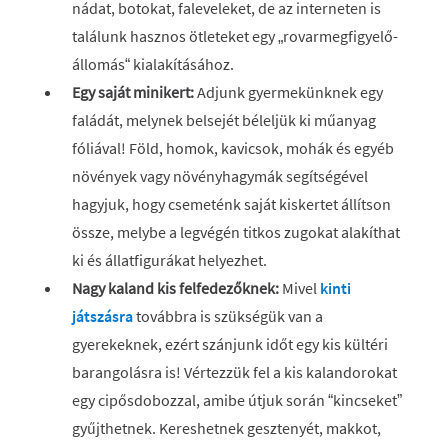
nádat, botokat, faleveleket, de az interneten is
találunk hasznos ötleteket egy „rovarmegfigyelő-
állomás“ kialakításához.
Egy saját minikert:
Adjunk gyermekünknek egy
faládát, melynek belsejét béleljük ki műanyag
fóliával! Föld, homok, kavicsok, mohák és egyéb
növények vagy növényhagymák segítségével
hagyjuk, hogy csemeténk saját kiskertet állítson
össze, melybe a legvégén titkos zugokat alakíthat
ki és állatfigurákat helyezhet.
Nagy kaland kis felfedezőknek:
Mivel
kinti
játszásra
továbbra is szükségük van a
gyerekeknek, ezért szánjunk időt egy kis kültéri
barangolásra is! Vértezzük fel a kis kalandorokat
egy cipősdobozzal, amibe útjuk során “kincseket”
gyűjthetnek. Kereshetnek gesztenyét, makkot,