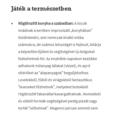
Játék a természetben
Rögtönzött konyha a szabadban:
A kicsik
imádnak a kertben improvizált „konyhában”
tüsténkedni, ami nemcsak kiváló móka
számukra, de számos készséget is fejleszt, kitárja
a képzelőerőjüket és segítségével új dolgokat
fedezhetnek fel. Az enyhébb napokon kezükbe
adhatunk műanyag tálakat (vízzel), és apró
vödröket az “alapanyagok” begyűjtéséhez.
Levelekből, fűből és virágokból fantasztikus
“leveseket főzhetnek”, melyeket botokból
rögtönzött fakanállal kavargathatnak. Homokból
és vízből formák segítségével pedig pizzát vagy
tortát “süthetnek”. Megenni persze semmit sem