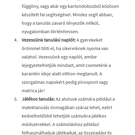
függöny, vagy akár egy kartondobozból közösen
készített fal segítségével. Mindez segít abban,
hogy a tanulás zavaró tényezők nélkül,
nyugalomban történhessen.
Vezessünk tanulási naplót:
A gyerekeket
örömmel tölti el, ha sikereiknek nyoma van
valahol. Vezessünk egy naplót, amibe
lejegyzetelhetjük mindazt, amit csemeténk a
karantén ideje alatt otthon megtanult. A
szorgalmas napokért pedig pirospont vagy
matrica jár!
Játékos tanulás:
Az alsósok számára például a
matektanulás önmagában száraz lehet, ezért
kedvelhetőbbé tehetjük számukra játékos
módszerekkel. A számoláshoz például
felhasználhatjuk játékaikat, az összeadást és