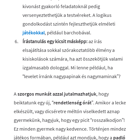
kivonást gyakorló feladatoknál pedig
versenyeztethetjük a testvéreket. A logikus
gondolkodást szintén fejleszthetjük elméleti
játékokkal
, például barchobával.
Írástanulás egy kicsit másképp:
az írás
elsajátítása sokkal szórakoztatóbb élmény a
kisiskolások számára, ha azt összekötjük valami
izgalmasabb dologgal. Mi lenne például, ha
“levelet írnánk nagypapinak és nagymaminak”?
A
szorgos munkát azzal jutalmazhatjuk
, hogy
beiktatunk egy új, “
rendetlenség órát
”. Amikor a lecke
elkészült, vagy dicséretre méltón viselkedett aznap
gyermekünk, hagyjuk, hogy egy picit “rosszalkodjon”!
Ez minden gyermek nagy kedvence. Történjen mindez
játékos formában, például azt mondjuk, hogy a
padló