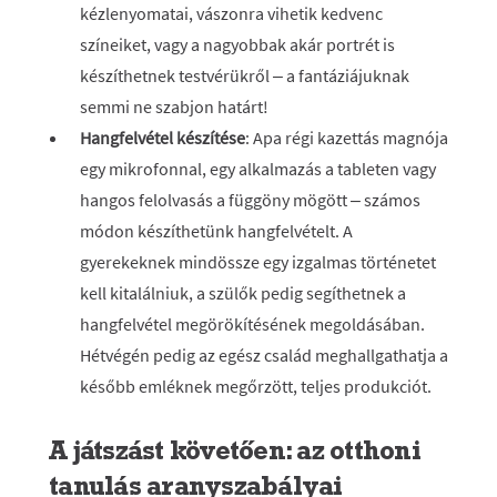
kézlenyomatai, vászonra vihetik kedvenc
színeiket, vagy a nagyobbak akár portrét is
készíthetnek testvérükről – a fantáziájuknak
semmi ne szabjon határt!
Hangfelvétel készítése
: Apa régi kazettás magnója
egy mikrofonnal, egy alkalmazás a tableten vagy
hangos felolvasás a függöny mögött – számos
módon készíthetünk hangfelvételt. A
gyerekeknek mindössze egy izgalmas történetet
kell kitalálniuk, a szülők pedig segíthetnek a
hangfelvétel megörökítésének megoldásában.
Hétvégén pedig az egész család meghallgathatja a
később emléknek megőrzött, teljes produkciót.
A játszást követően: az otthoni
tanulás aranyszabályai