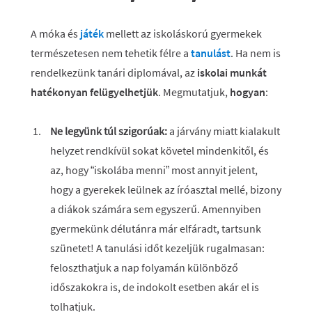
A móka és
játék
mellett az iskoláskorú gyermekek
természetesen nem tehetik félre a
tanulást
. Ha nem is
rendelkezünk tanári diplomával, az
iskolai munkát
hatékonyan felügyelhetjük
. Megmutatjuk,
hogyan
:
Ne legyünk túl szigorúak:
a járvány miatt kialakult
helyzet rendkívül sokat követel mindenkitől, és
az, hogy “iskolába menni” most annyit jelent,
hogy a gyerekek leülnek az íróasztal mellé, bizony
a diákok számára sem egyszerű. Amennyiben
gyermekünk délutánra már elfáradt, tartsunk
szünetet! A tanulási időt kezeljük rugalmasan:
feloszthatjuk a nap folyamán különböző
időszakokra is, de indokolt esetben akár el is
tolhatjuk.