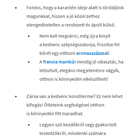
Fontos, hogy a karantén ideje alatt is törődjünk
magunkkal, hiszen a jó közérzethez
elengedhetetlen a rendezett és ápolt külső.
Nem kell megvárni, még újra kinyit
a kedvenc szépségszalonja, frissítse fel
bőrét egy otthoni
arcmasszázzsal
!
A
francia manikűr
mindig jó választás, ha
letisztult, elegáns megjelenésre vágyik,
otthon is könnyedén elkészítheti!
Zárva van a kedvenc konditerme? Ez nem lehet
kifogás! Ötleteink segítségével otthon
is könnyedén fitt maradhat.
Legyen szó kezdőkről vagy gyakorlott
testedzőkről, mindenki számára