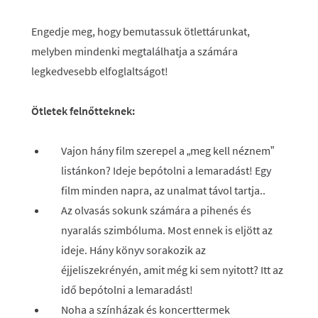
Engedje meg, hogy bemutassuk ötlettárunkat,
melyben mindenki megtalálhatja a számára
legkedvesebb elfoglaltságot!
Ötletek felnőtteknek:
Vajon hány film szerepel a „meg kell néznem”
listánkon? Ideje bepótolni a lemaradást! Egy
film minden napra, az unalmat távol tartja..
Az olvasás sokunk számára a pihenés és
nyaralás szimbóluma. Most ennek is eljött az
ideje. Hány könyv sorakozik az
éjjeliszekrényén, amit még ki sem nyitott? Itt az
idő bepótolni a lemaradást!
Noha a színházak és koncerttermek