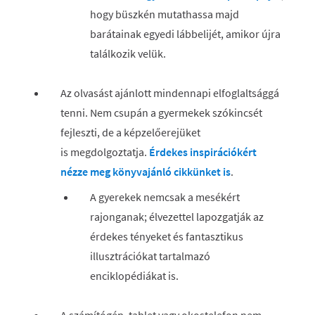
hogy büszkén mutathassa majd
barátainak egyedi lábbelijét, amikor újra
találkozik velük.
Az olvasást ajánlott mindennapi elfoglaltsággá
tenni. Nem csupán a gyermekek szókincsét
fejleszti, de a képzelőerejüket
is megdolgoztatja.
Érdekes inspirációkért
nézze meg könyvajánló cikkünket is
.
A gyerekek nemcsak a mesékért
rajonganak; élvezettel lapozgatják az
érdekes tényeket és fantasztikus
illusztrációkat tartalmazó
enciklopédiákat is.