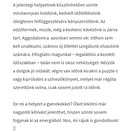
A jelenlegi helyzetnek köszönhetően szinte
mindannyian hobbink, kedvelt időtöltéseink
ideiglenes felfüggesztésére kényszerültünk. Az
edzőtermek, mozik, még a kedvenc kávézónk is zárva
tart. Aggodalomra azonban semmi ok: otthon sem
kell unatkozni, számos új ötlettel szogálunk olvasóink
számára. Elfoglalni magunkat – legalábbis a kezdeti
időszakban – talán nem is okoz nehézséget. Nézzük
a dolgok jó oldalát: végre van időnk kirakni a puzzle-t
vagy kipróbálni a színezőkönyvet, melyet már régóta
szerettünk volna, csak sosem jutott rá időnk.
De mi a helyzet a gyerekekkel? Őket lekötni már
nagyobb kihívást jelenthet, hiszen szinte sosem
fogynak ki az energiából. Nos, mi rájuk is gondoltunk!
