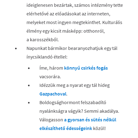
ideiglenesen bezártak, számos intézmény tette
elérhetővé az előadásokat az interneten,
melyeket most ingyen megtekinthet. Kulturális
élmény egy kicsit másképp: otthonról,
a karosszékből.
Napunkat bármikor bearanyozhatjuk egy tál
ínycsiklandó étellel:
Íme, három
könnyű csirkés fogás
vacsorára.
Idézzük meg a nyarat egy tál hideg
Gazpachoval
.
Boldogsághormont felszabadító
nyalánkságra vágyik? Semmi akadálya.
Válogasson
a
gyorsan és sütés nélkül
elkészíthető édességeink
közül!