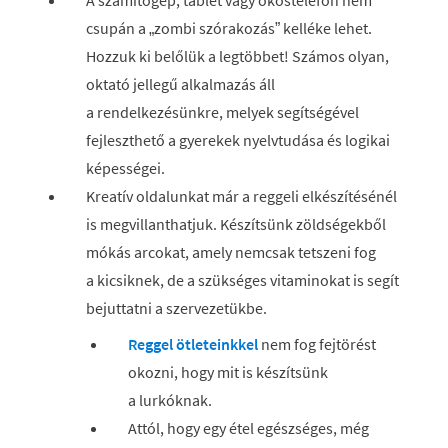
A számítógép, tablet vagy okostelefon nem
csupán a „zombi szórakozás” kelléke lehet.
Hozzuk ki belőlük a legtöbbet! Számos olyan,
oktató jellegű alkalmazás áll
a rendelkezésünkre, melyek segítségével
fejleszthető a gyerekek nyelvtudása és logikai
képességei.
Kreatív oldalunkat már a reggeli elkészítésénél
is megvillanthatjuk. Készítsünk zöldségekből
mókás arcokat, amely nemcsak tetszeni fog
a kicsiknek, de a szükséges vitaminokat is segít
bejuttatni a szervezetükbe.
Reggel ötleteinkkel
nem fog fejtörést
okozni, hogy mit is készítsünk
a lurkóknak.
Attól, hogy egy étel egészséges, még