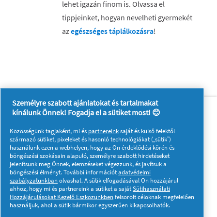
lehet igazán finom is. Olvassa el
tippjeinket, hogyan nevelheti gyermekét
az
egészséges táplálkozásra
!
Személyre szabott ajánlatokat és tartalmakat
Rólunk
Kapcsolatfelvétel
kínálunk Önnek! Fogadja el a sütiket most! 😊
A pg.com felkeresése
Közösségünk tagjaként, mi és
partnereink
saját és külső felektől
Kövessen minket:
származó sütiket, pixeleket és hasonló technológiákat („sütik”)
használunk ezen a webhelyen, hogy az Ön érdeklődési körén és
böngészési szokásain alapuló, személyre szabott hirdetéseket
jelenítsünk meg Önnek, elemzéseket végezzünk, és javítsuk a
böngészési élményt. További információt
adatvédelmi
szabályzatunkban
olvashat. A sütik elfogadásával Ön hozzájárul
ahhoz, hogy mi és partnereink a sütiket a saját
Sütihasználati
Hozzájárulásokat Kezelő Eszközünkben
felsorolt céloknak megfelelően
Adataim
Adatvédelmi közlemény
használjuk, ahol a sütik bármikor egyszerűen kikapcsolhatók.
A sütik használatáról
Felhasználási feltételek