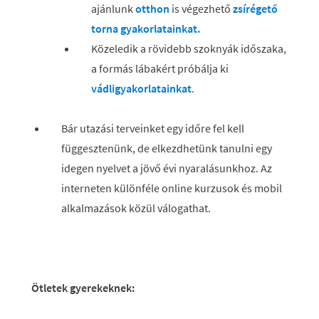
ajánlunk
otthon
is végezhető
zsírégető
torna gyakorlatainkat.
Közeledik a rövidebb szoknyák időszaka,
a formás lábakért próbálja ki
vádligyakorlatainkat
.
Bár utazási terveinket egy időre fel kell
függesztenünk, de elkezdhetünk tanulni egy
idegen nyelvet a jövő évi nyaralásunkhoz. Az
interneten különféle online kurzusok és mobil
alkalmazások közül válogathat.
Ötletek gyerekeknek: