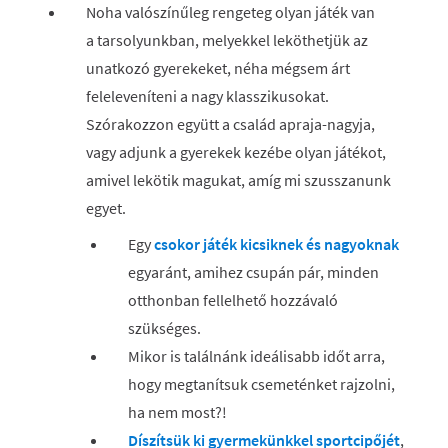
Noha valószínűleg rengeteg olyan játék van
a tarsolyunkban, melyekkel leköthetjük az
unatkozó gyerekeket, néha mégsem árt
feleleveníteni a nagy klasszikusokat.
Szórakozzon együtt a család apraja-nagyja,
vagy adjunk a gyerekek kezébe olyan játékot,
amivel lekötik magukat, amíg mi szusszanunk
egyet.
Egy
csokor játék kicsiknek és nagyoknak
egyaránt, amihez csupán pár, minden
otthonban fellelhető hozzávaló
szükséges.
Mikor is találnánk ideálisabb időt arra,
hogy megtanítsuk csemeténket rajzolni,
ha nem most?!
Díszítsük ki gyermekünkkel sportcipőjét
,